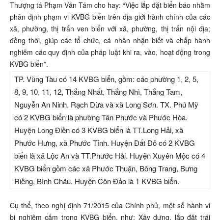
Thượng tá Phạm Văn Tám cho hay: “Việc lắp đặt biển báo nhằm
phân định phạm vi KVBG biển trên địa giới hành chính của các
xã, phường, thị trấn ven biển với xã, phường, thị trấn nội địa;
đồng thời, giúp các tổ chức, cá nhân nhận biết và chấp hành
nghiêm các quy định của pháp luật khi ra, vào, hoạt động trong
KVBG biển”.
TP. Vũng Tàu có 14 KVBG biển, gồm: các phường 1, 2, 5,
8, 9, 10, 11, 12, Thắng Nhất, Thắng Nhì, Thắng Tam,
Nguyễn An Ninh, Rạch Dừa và xã Long Sơn. TX. Phú Mỹ
có 2 KVBG biển là phường Tân Phước và Phước Hòa.
Huyện Long Điền có 3 KVBG biển là TT.Long Hải, xã
Phước Hưng, xã Phước Tỉnh. Huyện Đất Đỏ có 2 KVBG
biển là xã Lộc An và TT.Phước Hải. Huyện Xuyên Mộc có 4
KVBG biển gồm các xã Phước Thuận, Bông Trang, Bưng
Riềng, Bình Châu. Huyện Côn Đảo là 1 KVBG biển.
Cụ thể, theo nghị định 71/2015 của Chính phủ, một số hành vi
bị nghiêm cấm trong KVBG biển, như: Xây dựng, lắp đặt trái