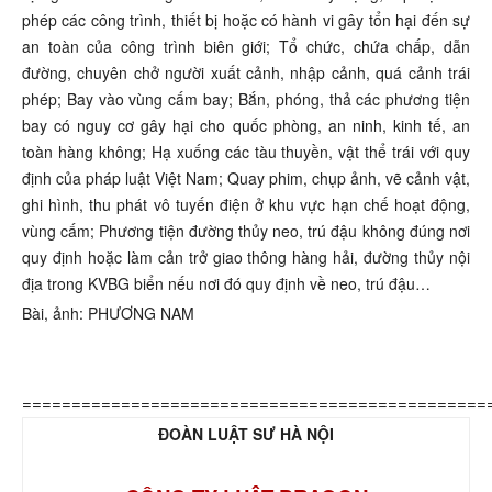
phép các công trình, thiết bị hoặc có hành vi gây tổn hại đến sự
an toàn của công trình biên giới; Tổ chức, chứa chấp, dẫn
đường, chuyên chở người xuất cảnh, nhập cảnh, quá cảnh trái
phép; Bay vào vùng cấm bay; Bắn, phóng, thả các phương tiện
bay có nguy cơ gây hại cho quốc phòng, an ninh, kinh tế, an
toàn hàng không; Hạ xuống các tàu thuyền, vật thể trái với quy
định của pháp luật Việt Nam; Quay phim, chụp ảnh, vẽ cảnh vật,
ghi hình, thu phát vô tuyến điện ở khu vực hạn chế hoạt động,
vùng cấm; Phương tiện đường thủy neo, trú đậu không đúng nơi
quy định hoặc làm cản trở giao thông hàng hải, đường thủy nội
địa trong KVBG biển nếu nơi đó quy định về neo, trú đậu…
Bài, ảnh: PHƯƠNG NAM
===============================================
ĐOÀN LUẬT SƯ HÀ NỘI