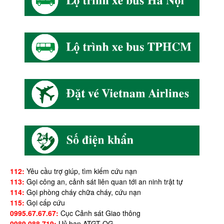
112:
Yêu cầu trợ giúp, tìm kiếm cứu nạn
113:
Gọi công an, cảnh sát liên quan tới an ninh trật tự
114:
Gọi phòng cháy chữa cháy, cứu nạn
115:
Gọi cấp cứu
0995.67.67.67:
Cục Cảnh sát Giao thông
0989.088.719:
Uỷ ban ATGT QG