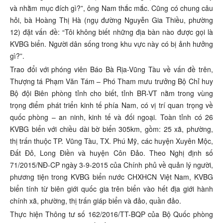
và nhằm mục đích gì?”, ông Nam thắc mắc. Cũng có chung câu
hỏi, bà Hoàng Thị Hà (ngụ đường Nguyễn Gia Thiều, phường
12) đặt vấn đề: “Tôi không biết những địa bàn nào được gọi là
KVBG biển. Người dân sống trong khu vực này có bị ảnh hưởng
gì?”.
Trao đổi với phóng viên Báo Bà Rịa-Vũng Tàu về vấn đề trên,
Thượng tá Phạm Văn Tám – Phó Tham mưu trưởng Bộ Chỉ huy
Bộ đội Biên phòng tỉnh cho biết, tỉnh BR-VT nằm trong vùng
trọng điểm phát triển kinh tế phía Nam, có vị trí quan trọng về
quốc phòng – an ninh, kinh tế và đối ngoại. Toàn tỉnh có 26
KVBG biển với chiều dài bờ biển 305km, gồm: 25 xã, phường,
thị trấn thuộc TP. Vũng Tàu, TX. Phú Mỹ, các huyện Xuyên Mộc,
Đất Đỏ, Long Điền và huyện Côn Đảo. Theo Nghị định số
71/2015/NĐ-CP ngày 3-9-2015 của Chính phủ về quản lý người,
phương tiện trong KVBG biển nước CHXHCN Việt Nam, KVBG
biển tính từ biên giới quốc gia trên biển vào hết địa giới hành
chính xã, phường, thị trấn giáp biển và đảo, quần đảo.
Thực hiện Thông tư số 162/2016/TT-BQP của Bộ Quốc phòng