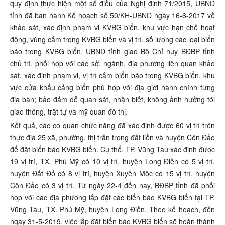
quy định thực hiện một số điều của Nghị định 71/2015, UBND
tỉnh đã ban hành Kế hoạch số 50/KH-UBND ngày 16-6-2017 về
khảo sát, xác định phạm vi KVBG biển, khu vực hạn chế hoạt
động, vùng cấm trong KVBG biển và vị trí, số lượng các loại biển
báo trong KVBG biển, UBND tỉnh giao Bộ Chỉ huy BĐBP tỉnh
chủ trì, phối hợp với các sở, ngành, địa phương liên quan khảo
sát, xác định phạm vi, vị trí cắm biển báo trong KVBG biển, khu
vực cửa khẩu cảng biển phù hợp với địa giới hành chính từng
địa bàn; bảo đảm dễ quan sát, nhận biết, không ảnh hưởng tới
giao thông, trật tự và mỹ quan đô thị.
Kết quả, các cơ quan chức năng đã xác định được 60 vị trí trên
thực địa 25 xã, phường, thị trấn trong đất liền và huyện Côn Đảo
để đặt biển báo KVBG biển. Cụ thể, TP. Vũng Tàu xác định được
19 vị trí, TX. Phú Mỹ có 10 vị trí, huyện Long Điền có 5 vị trí,
huyện Đất Đỏ có 8 vị trí, huyện Xuyên Mộc có 15 vị trí, huyện
Côn Đảo có 3 vị trí. Từ ngày 22-4 đến nay, BĐBP tỉnh đã phối
hợp với các địa phương lắp đặt các biển báo KVBG biển tại TP.
Vũng Tàu, TX. Phú Mỹ, huyện Long Điền. Theo kế hoạch, đến
ngày 31-5-2019, việc lắp đặt biển báo KVBG biển sẽ hoàn thành