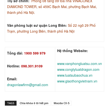
Trụ sở chính:
Phòng 08 tầng 09 toà nhà VINACONEX
DIAMOND TOWER, số 459C Bạch Mai, phường Bạch Mai,
thành phố Hà Nội.
Văn phòng luật sư quận Long Biên:
Số 22 ngõ 29 Phố
Trạm, phường Long Biên, thành phố Hà Nội
Hệ thống Website:
Tổng đài:
1900 599 979
www.vanphongluatsu.com.vn
Hotline:
098.301.9109
www.congtyluatdragon.com
www.luatsubaochua.vn
Email:
www.giaothongvietnam.vn
dragonlawfirm@gmail.com
TAGS
Chìa khóa ô tô hết pin
Mazda CX-5