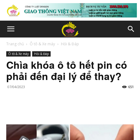
Trang chủ
Ô tô & Xe máy
Hỏi & Đáp
Ô tô & Xe máy
Hỏi & Đáp
Chìa khóa ô tô hết pin có
phải đến đại lý để thay?
07/04/2023
651