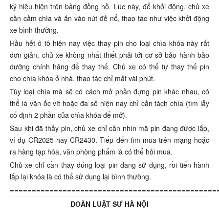
ký hiệu hiện trên bảng đồng hồ. Lúc này, để khởi động, chủ xe
cần cầm chìa và ấn vào nút đề nổ, thao tác như việc khởi động
xe bình thường.
Hầu hết ô tô hiện nay việc thay pin cho loại chìa khóa này rất
đơn giản, chủ xe không nhất thiết phải tới cơ sở bảo hành bảo
dưỡng chính hãng để thay thế. Chủ xe có thể tự thay thế pin
cho chìa khóa ở nhà, thao tác chỉ mất vài phút.
Tùy loại chìa mà sẽ có cách mở phần đựng pin khác nhau, có
thể là vặn ốc vít hoặc đa số hiện nay chỉ cần tách chìa (tìm lẫy
cố định 2 phần của chìa khóa để mở).
Sau khi đã thấy pin, chủ xe chỉ cần nhìn mã pin đang được lắp,
ví dụ CR2025 hay CR2430. Tiếp đến tìm mua trên mạng hoặc
ra hàng tạp hóa, văn phòng phẩm là có thể hỏi mua.
Chủ xe chỉ cần thay đúng loại pin đang sử dụng, rồi tiến hành
lắp lại khóa là có thể sử dụng lại bình thường.
===============================================
ĐOÀN LUẬT SƯ HÀ NỘI