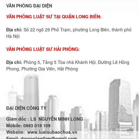
VĂN PHÒNG ĐẠI DIỆN
VĂN PHÒNG LUẬT SƯ TẠI QUẬN LONG BIÊN:
Địa chỉ:
Số 22 ngõ 29 Phố Trạm, phường Long Biên, thành phố
Hà Nội
VĂN PHÒNG LUẬT SƯ HẢI PHÒNG:
Địa chỉ:
Phòng 5, Tầng 5 Tòa nhà Khánh Hội, Đường Lê Hồng
Phong, Phường Gia Viên, Hải Phòng
ĐẠI DIỆN CÔNG TY
Giám đốc : LS NGUYỄN MINH LONG
Mobile: 0983 019 109
Website:
www.luatsubaochua.vn
Email:
dragonlawfirm@gmail.com