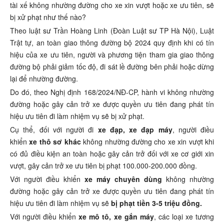
tài xế không nhường đường cho xe xin vượt hoặc xe ưu tiên, sẽ
bị xử phạt như thế nào?
Theo luật sư Trần Hoàng Linh (Đoàn Luật sư TP Hà Nội), Luật
Trật tự, an toàn giao thông đường bộ 2024 quy định khi có tín
hiệu của xe ưu tiên, người và phương tiện tham gia giao thông
đường bộ phải giảm tốc độ, đi sát lề đường bên phải hoặc dừng
lại để nhường đường.
Do đó, theo Nghị định 168/2024/NĐ-CP, hành vi không nhường
đường hoặc gây cản trở xe được quyền ưu tiên đang phát tín
hiệu ưu tiên đi làm nhiệm vụ sẽ bị xử phạt.
Cụ thể, đối với người đi
xe đạp, xe đạp máy
, người điều
khiển
xe thô sơ khác
không nhường đường cho xe xin vượt khi
có đủ điều kiện an toàn hoặc gây cản trở đối với xe cơ giới xin
vượt, gây cản trở xe ưu tiên bị phạt 100.000-200.000 đồng.
Với người điều khiển
xe máy chuyên dùng
không nhường
đường hoặc gây cản trở xe được quyền ưu tiên đang phát tín
hiệu ưu tiên đi làm nhiệm vụ sẽ
bị phạt tiền 3-5 triệu đồng.
Với người điều khiển
xe mô tô, xe gắn máy
, các loại xe tương