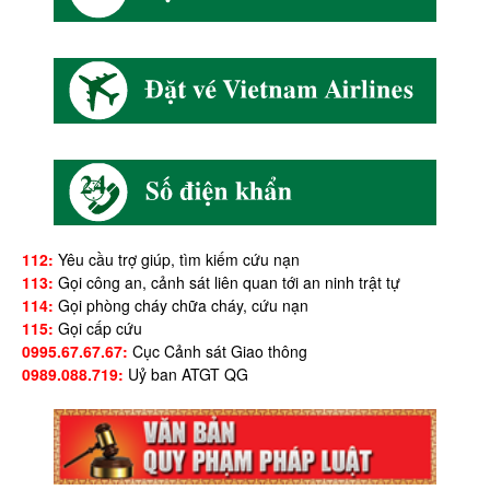
112:
Yêu cầu trợ giúp, tìm kiếm cứu nạn
113:
Gọi công an, cảnh sát liên quan tới an ninh trật tự
114:
Gọi phòng cháy chữa cháy, cứu nạn
115:
Gọi cấp cứu
0995.67.67.67:
Cục Cảnh sát Giao thông
0989.088.719:
Uỷ ban ATGT QG