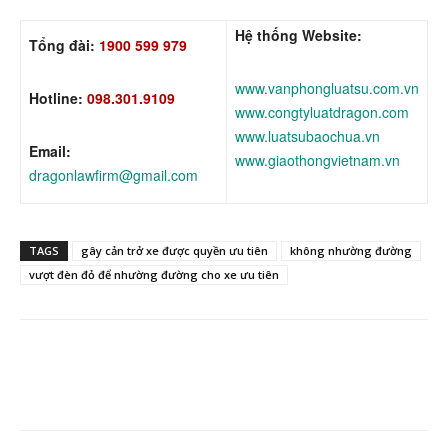
Hệ thống Website:
Tổng đài:
1900 599 979
www.vanphongluatsu.com.vn
Hotline:
098.301.9109
www.congtyluatdragon.com
www.luatsubaochua.vn
Email:
www.giaothongvietnam.vn
dragonlawfirm@gmail.com
TAGS
gây cản trở xe được quyền ưu tiên
không nhường đường
vượt đèn đỏ để nhường đường cho xe ưu tiên