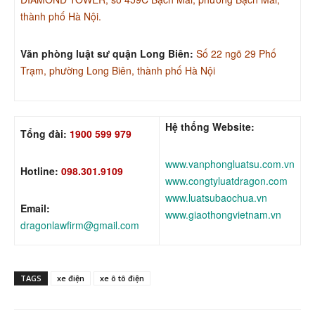
thành phố Hà Nội.
Văn phòng luật sư quận Long Biên:
Số 22 ngõ 29 Phố
Trạm, phường Long Biên, thành phố Hà Nội
Hệ thống Website:
Tổng đài:
1900 599 979
www.vanphongluatsu.com.vn
Hotline:
098.301.9109
www.congtyluatdragon.com
www.luatsubaochua.vn
Email:
www.giaothongvietnam.vn
dragonlawfirm@gmail.com
TAGS
xe điện
xe ô tô điện