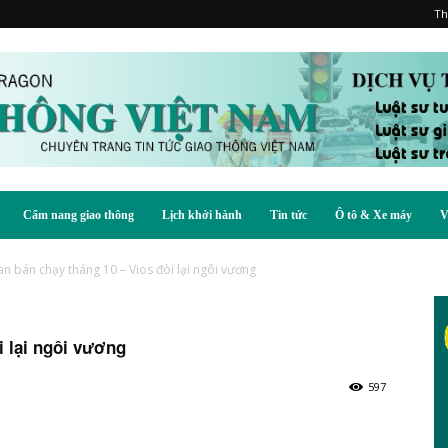
Th
Cẩm nang giao thông
Lịch khởi hành
Tin tức
Ô tô & Xe máy
V
n bán chạy tháng 10 – Vios đòi lại ngôi vương
i lại ngôi vương
597