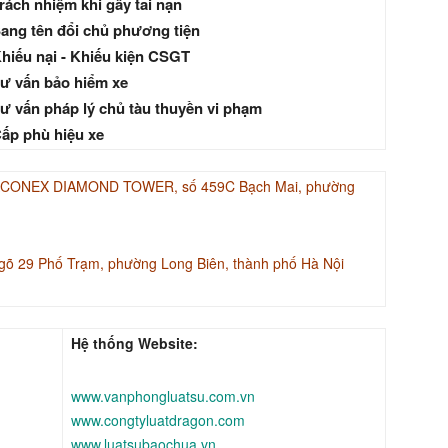
rách nhiệm khi gây tai nạn
ang tên đổi chủ phương tiện
hiếu nại - Khiếu kiện CSGT
ư vấn bảo hiểm xe
ư vấn pháp lý chủ tàu thuyền vi phạm
ấp phù hiệu xe
INACONEX DIAMOND TOWER, số 459C Bạch Mai, phường
gõ 29 Phố Trạm, phường Long Biên, thành phố Hà Nội
Hệ thống Website:
www.vanphongluatsu.com.vn
www.congtyluatdragon.com
www.luatsubaochua.vn