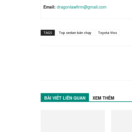
Email:
dragonlawfirm@gmail.com
TAGS
Top sedan bán chạy
Toyota Vios
BÀI VIẾT LIÊN QUAN
XEM THÊM