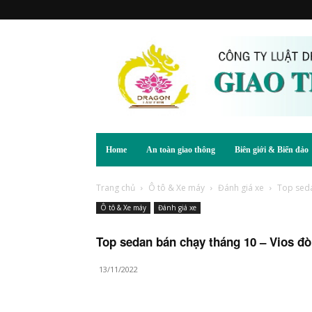
Home
An toàn giao thông
Biên giới & Biển đảo
Trang chủ
Ô tô & Xe máy
Đánh giá xe
Top seda
Ô tô & Xe máy
Đánh giá xe
Top sedan bán chạy tháng 10 – Vios đò
13/11/2022