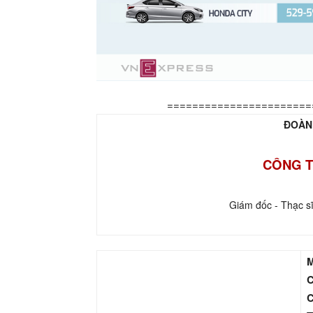
=======================
ĐOÀN
CÔNG T
Giám đốc - Thạc s
M
C
C