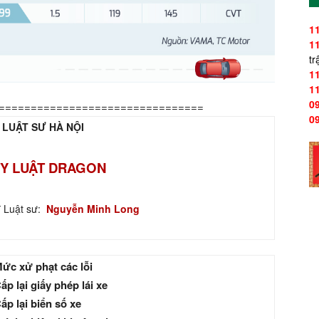
1
1
tr
1
1
0
================================
0
 LUẬT SƯ HÀ NỘI
Y LUẬT DRAGON
ĩ Luật sư:
Nguyễn Minh Long
ức xử phạt các lỗi
ấp lại giấy phép lái xe
ấp lại biển số xe