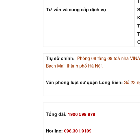
T
Tư vấn và cung cấp dịch vụ
S
K
T
T
C
Trụ sở chính:
Phòng 08 tầng 09 toà nhà V
Bạch Mai, thành phố Hà Nội.
Văn phòng luật sư quận Long Biên:
Số 22 n
Tổng đài:
1900 599 979
Hotline:
098.301.9109