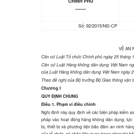
CHÍNH PHỦ
——-
Số: 92/2015/NĐ-CP
VỀ AN 
Căn cứ Luật
Tổ chức Chí
nh phủ ngày 25 tháng 
Căn cứ Luật
Hàng không dân dụng Việt Nam ngà
của Luật
Hàng không dân dụng Việt Nam ngày 2
Theo đề nghị của Bộ trưởng Bộ Giao thông vận tả
Chương I
QUY ĐỊNH CHUNG
Điều 1. Phạm vi điều chỉnh
Nghị định này quy định về các biện pháp kiểm so
pháp vào hoạt động hàng không dân dụng; lực l
bị, thiết bị và phương tiện bảo đảm an ninh hà
của tổ chức, cá nhân liên quan trong công tác 