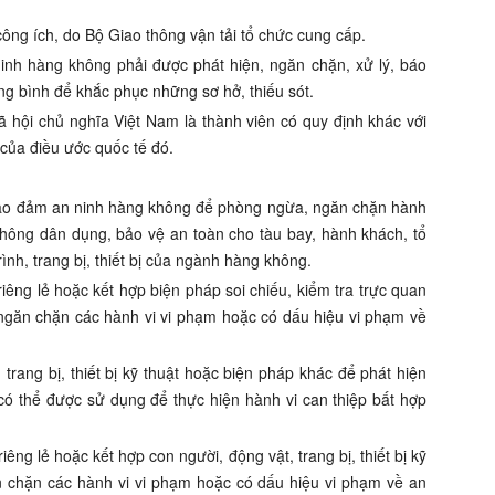
ông ích, do Bộ Giao thông vận tải tổ chức cung cấp.
ninh hàng không phải được phát hiện, ngăn chặn, xử lý, báo
ảng bình để khắc phục những sơ hở, thiếu sót.
 hội chủ nghĩa Việt Nam là thành viên có quy định khác với
 của điều ước quốc tế đó.
 bảo đảm an ninh hàng không để phòng ngừa, ngăn chặn hành
không dân dụng, bảo vệ an toàn cho tàu bay, hành khách, tổ
ình, trang bị, thiết bị của ngành hàng không.
iêng lẻ hoặc kết hợp biện pháp soi chiếu, kiểm tra trực quan
 ngăn chặn các hành vi vi phạm hoặc có dấu hiệu vi phạm về
trang bị, thiết bị kỹ thuật hoặc biện pháp khác để phát hiện
có thể được sử dụng để thực hiện hành vi can thiệp bất hợp
êng lẻ hoặc kết hợp con người, động vật, trang bị, thiết bị kỹ
ăn chặn các hành vi vi phạm hoặc có dấu hiệu vi phạm về an