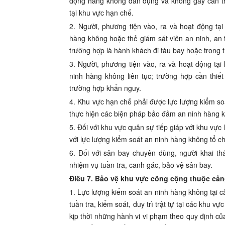
động hàng không dân dụng và không gây cản tr
tại khu vực hạn chế.
2. Người, phương tiện vào, ra và hoạt động tạ
hàng không hoặc thẻ giám sát viên an ninh, an
trường hợp là hành khách đi tàu bay hoặc trong
3. Người, phương tiện vào, ra và hoạt động tại
ninh hàng không liên tục; trường hợp cần thiế
trường hợp khẩn nguy.
4. Khu vực hạn chế phải được lực lượng kiểm so
thực hiện các biện pháp bảo đảm an ninh hàng k
5. Đối với khu vực quân sự tiếp giáp với khu vực
với lực lượng kiểm soát an ninh hàng không tổ ch
6. Đối với sân bay chuyên dùng, người khai th
nhiệm vụ tuần tra, canh gác, bảo vệ sân bay.
Điều 7. Bảo vệ khu vực công cộng thuộc cả
1. Lực lượng kiểm soát an ninh hàng không tại c
tuần tra, kiểm soát, duy trì trật tự tại các khu 
kịp thời những hành vi vi phạm theo quy định của