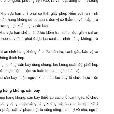
ở cho người, phương tiện vào, ra và hoạt động bình thường
i khu vực hạn chế phải có thẻ, giấy phép kiểm soát an ninh
 toàn hàng không do cơ quan, đơn vị có thẩm quyền cấp, trừ
 trường hợp khẩn nguy sân bay.
 khu vực hạn chế phải được kiểm tra, soi chiếu, giám sát an
t theo quy định phải được lục soát an ninh hàng không, trừ
át an ninh hàng không tổ chức tuần tra, canh gác, bảo vệ và
hông thích hợp.
 hạn chế tại sân bay dùng chung, lực lượng quân đội phối hợp
ức thực hiện nhiệm vụ tuần tra, canh gác, bảo vệ.
ác sân bay hoặc người khai thác tàu bay tổ chức thực hiện
ng hàng không, sân bay
ảng hàng không, sân bay thiết lập các chốt canh gác, tổ chức
vực công cộng thuộc cảng hàng không, sân bay; phát hiện, xử lý
 pháp luật, vi phạm trật tự công cộng, hành lý vô chủ, người