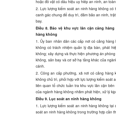
hoặc đồ vật có dấu hiệu uy hiếp an ninh, an toà
2. Lực lượng kiểm soát an ninh hàng không có t
canh gác chung để duy trì, đảm bảo an ninh, trậ
bay.
Điều 8. Bảo vệ khu vực lân cận cảng hàng
hàng không
1. Ủy ban nhân dân các cấp nơi có cảng hàng 
không có trách nhiệm quản lý địa bàn, phát hiệ
không; xây dựng và thực hiện phương án phòng
không, sân bay và cơ sở hạ tầng khác của ngành
cánh.
2. Công an cấp phường, xã nơi có cảng hàng 
không chủ trì, phối hợp với lực lượng kiểm soát 
liên quan tổ chức tuần tra khu vực lân cận bê
của ngành hàng không nhằm phát hiện, xử lý kịp 
Điều 9. Lục soát an ninh hàng không
1. Lực lượng kiểm soát an ninh hàng không tại 
soát an ninh hàng không trong trường hợp cần thi