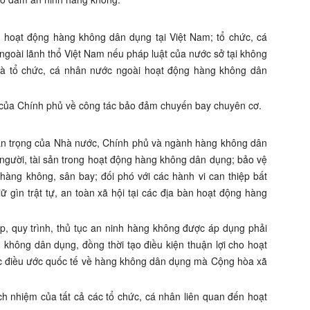
n hoạt động hàng không dân dụng tại Việt Nam; tổ chức, cá
goài lãnh thổ Việt Nam nếu pháp luật của nước sở tại không
và tổ chức, cá nhân nước ngoài hoạt động hàng không dân
 của Chính phủ về công tác bảo đảm chuyến bay chuyên cơ.
an trọng của Nhà nước, Chính phủ và ngành hàng không dân
gười, tài sản trong hoạt động hàng không dân dụng; bảo vệ
ng hàng không, sân bay; đối phó với các hành vi can thiệp bất
 gìn trật tự, an toàn xã hội tại các địa bàn hoạt động hàng
áp, quy trình, thủ tục an ninh hàng không được áp dụng phải
không dân dụng, đồng thời tạo điều kiện thuận lợi cho hoạt
c điều ước quốc tế về hàng không dân dụng mà Cộng hòa xã
h nhiệm của tất cả các tổ chức, cá nhân liên quan đến hoạt