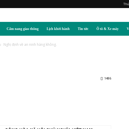
Thứ
Cẩm nang giao thông
Lịch khởi hành
Tin tức
Ô tô & Xe máy
V
Nghị định về an ninh hàng không.
1486