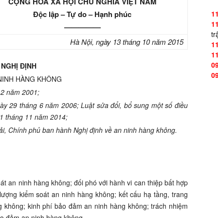
CỘNG HÒA XÃ HỘI CHỦ NGHĨA VIỆT NAM
Độc lập – Tự do – Hạnh phúc
1
1
—————
tr
Hà Nội
, ngày 13
tháng 10
năm 2015
1
1
0
NGHỊ ĐỊNH
0
NINH HÀNG KHÔNG
12 năm 2001
;
y 29 tháng 6 năm 2006; Luật
sửa đổ
i, bổ
sung một số điều
1 tháng 1
1 năm 2014;
i, Chí
nh phủ ban hành Nghị định
về an ninh hàng không.
át an ninh hàng không; đối phó với hành vi can thiệp bất hợp
ượng kiểm soát an ninh hàng không; kết cấu hạ tầng, trang
ng không; kinh phí bảo đảm an ninh hàng không; trách nhiệm
bảo đảm an ninh hàng không.