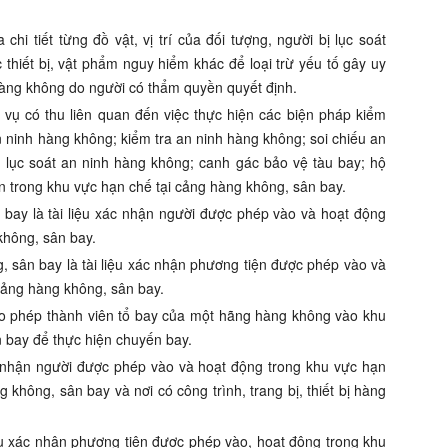
chi tiết từng đồ vật, vị trí của đối tượng, người bị lục soát
thiết bị, vật phẩm nguy hiểm khác để loại trừ yếu tố gây uy
 hàng không do người có thẩm quyền quyết định.
 vụ có thu liên quan đến việc thực hiện các biện pháp kiểm
 ninh hàng không; kiểm tra an ninh hàng không; soi chiếu an
 lục soát an ninh hàng không; canh gác bảo vệ tàu bay; hộ
ển trong khu vực hạn chế tại cảng hàng không, sân bay.
 bay là tài liệu xác nhận người được phép vào và hoạt động
không, sân bay.
, sân bay là tài liệu xác nhận phương tiện được phép vào và
cảng hàng không, sân bay.
cho phép thành viên tổ bay của một hãng hàng không vào khu
 bay để thực hiện chuyến bay.
ác nhận người được phép vào và hoạt động trong khu vực hạn
 không, sân bay và nơi có công trình, trang bị, thiết bị hàng
iệu xác nhận phương tiện được phép vào, hoạt động trong khu