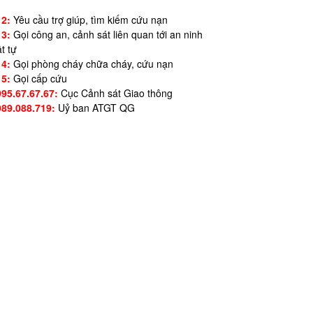
12:
Yêu cầu trợ giúp, tìm kiếm cứu nạn
13:
Gọi công an, cảnh sát liên quan tới an ninh
ật tự
14:
Gọi phòng cháy chữa cháy, cứu nạn
15:
Gọi cấp cứu
995.67.67.67:
Cục Cảnh sát Giao thông
989.088.719:
Uỷ ban ATGT QG