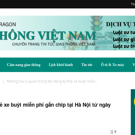
Th
Cẩm nang giao thông
Lịch khởi hành
Tin tức
Ô tô & Xe máy
V
h
Những lưu ý quan trọng khi đăng ký thẻ xe buýt miễn...
 xe buýt miễn phí gắn chip tại Hà Nội từ ngày
9