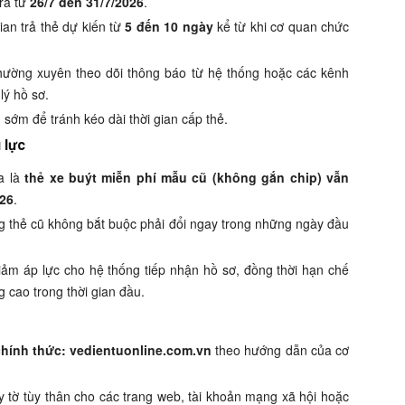
 ra từ
26/7 đến 31/7/2026
.
ian trả thẻ dự kiến từ
5 đến 10 ngày
kể từ khi cơ quan chức
 thường xuyên theo dõi thông báo từ hệ thống hoặc các kênh
 lý hồ sơ.
 sớm để tránh kéo dài thời gian cấp thẻ.
 lực
a là
thẻ xe buýt miễn phí mẫu cũ (không gắn chip) vẫn
026
.
g thẻ cũ không bắt buộc phải đổi ngay trong những ngày đầu
giảm áp lực cho hệ thống tiếp nhận hồ sơ, đồng thời hạn chế
g cao trong thời gian đầu.
chính thức: vedientuonline.com.vn
theo hướng dẫn của cơ
 tờ tùy thân cho các trang web, tài khoản mạng xã hội hoặc