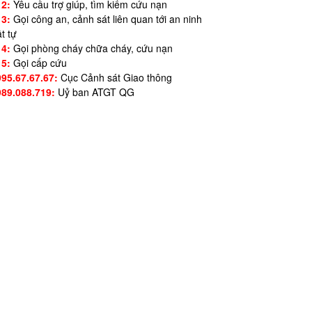
12:
Yêu cầu trợ giúp, tìm kiếm cứu nạn
13:
Gọi công an, cảnh sát liên quan tới an ninh
ật tự
14:
Gọi phòng cháy chữa cháy, cứu nạn
15:
Gọi cấp cứu
995.67.67.67:
Cục Cảnh sát Giao thông
989.088.719:
Uỷ ban ATGT QG