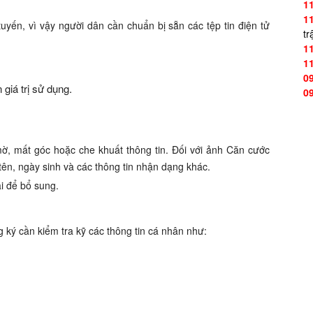
1
1
uyến, vì vậy người dân cần chuẩn bị sẵn các tệp tin điện tử
tr
1
1
0
giá trị sử dụng.
0
ờ, mất góc hoặc che khuất thông tin. Đối với ảnh Căn cước
ên, ngày sinh và các thông tin nhận dạng khác.
ại để bổ sung.
g ký cần kiểm tra kỹ các thông tin cá nhân như: