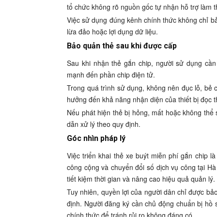
tổ chức không rõ nguồn gốc tự nhận hỗ trợ làm th
Việc sử dụng đúng kênh chính thức không chỉ b
lừa đảo hoặc lợi dụng dữ liệu.
Bảo quản thẻ sau khi được cấp
Sau khi nhận thẻ gắn chip, người sử dụng cần
mạnh đến phần chip điện tử.
Trong quá trình sử dụng, không nên đục lỗ, bẻ c
hưởng đến khả năng nhận diện của thiết bị đọc t
Nếu phát hiện thẻ bị hỏng, mất hoặc không thể
dẫn xử lý theo quy định.
Góc nhìn pháp lý
Việc triển khai thẻ xe buýt miễn phí gắn chip l
công cộng và chuyển đổi số dịch vụ công tại Hà 
tiết kiệm thời gian và nâng cao hiệu quả quản lý.
Tuy nhiên, quyền lợi của người dân chỉ được bả
định. Người đăng ký cần chủ động chuẩn bị hồ sơ
chính thức để tránh rủi ro không đáng có.