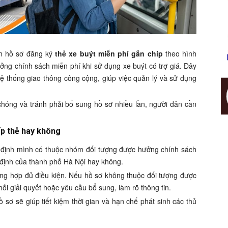
ận hồ sơ đăng ký
thẻ xe buýt miễn phí gắn chip
theo hình
ởng chính sách miễn phí khi sử dụng xe buýt có trợ giá. Đây
hệ thống giao thông công cộng, giúp việc quản lý và sử dụng
chóng và tránh phải bổ sung hồ sơ nhiều lần, người dân cần
ấp thẻ hay không
c định mình có thuộc nhóm đối tượng được hưởng chính sách
y định của thành phố Hà Nội hay không.
ường hợp đủ điều kiện. Nếu hồ sơ không thuộc đối tượng được
ối giải quyết hoặc yêu cầu bổ sung, làm rõ thông tin.
ồ sơ sẽ giúp tiết kiệm thời gian và hạn chế phát sinh các thủ