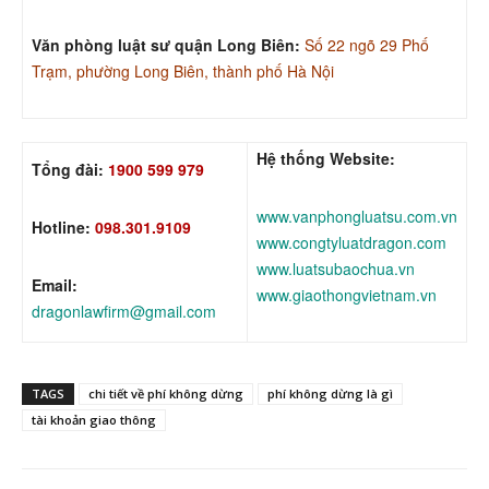
Văn phòng luật sư quận Long Biên:
Số 22 ngõ 29 Phố
Trạm, phường Long Biên, thành phố Hà Nội
Hệ thống Website:
Tổng đài:
1900 599 979
www.vanphongluatsu.com.vn
Hotline:
098.301.9109
www.congtyluatdragon.com
www.luatsubaochua.vn
Email:
www.giaothongvietnam.vn
dragonlawfirm@gmail.com
TAGS
chi tiết về phí không dừng
phí không dừng là gì
tài khoản giao thông