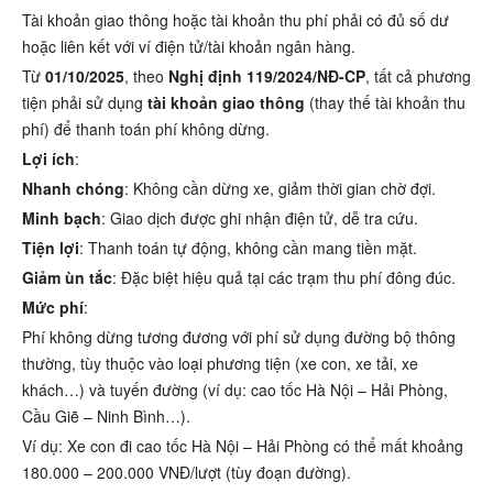
Tài khoản giao thông hoặc tài khoản thu phí phải có đủ số dư
hoặc liên kết với ví điện tử/tài khoản ngân hàng.
Từ
01/10/2025
, theo
Nghị định 119/2024/NĐ-CP
, tất cả phương
tiện phải sử dụng
tài khoản giao thông
(thay thế tài khoản thu
phí) để thanh toán phí không dừng.
Lợi ích
:
Nhanh chóng
: Không cần dừng xe, giảm thời gian chờ đợi.
Minh bạch
: Giao dịch được ghi nhận điện tử, dễ tra cứu.
Tiện lợi
: Thanh toán tự động, không cần mang tiền mặt.
Giảm ùn tắc
: Đặc biệt hiệu quả tại các trạm thu phí đông đúc.
Mức phí
:
Phí không dừng tương đương với phí sử dụng đường bộ thông
thường, tùy thuộc vào loại phương tiện (xe con, xe tải, xe
khách…) và tuyến đường (ví dụ: cao tốc Hà Nội – Hải Phòng,
Cầu Giẽ – Ninh Bình…).
Ví dụ: Xe con đi cao tốc Hà Nội – Hải Phòng có thể mất khoảng
180.000 – 200.000 VNĐ/lượt (tùy đoạn đường).