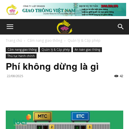
Trang chủ
Cẩm nang giao thông
Quản lý & Cấp phép
Cẩm nang giao thông
Quản lý & Cấp phép
An toàn giao thông
Thủ tục hành chính
Phí không dừng là gì
22/08/2025
42