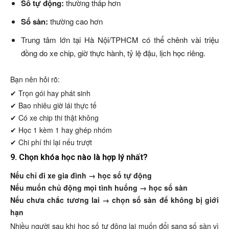
Số tự động:
thường thấp hơn
Số sàn:
thường cao hơn
Trung tâm lớn tại Hà Nội/TPHCM có thể chênh vài triệu
đồng do xe chip, giờ thực hành, tỷ lệ đậu, lịch học riêng.
Bạn nên hỏi rõ:
✔ Trọn gói hay phát sinh
✔ Bao nhiêu giờ lái thực tế
✔ Có xe chip thi thật không
✔ Học 1 kèm 1 hay ghép nhóm
✔ Chi phí thi lại nếu trượt
9. Chọn khóa học nào là hợp lý nhất?
Nếu chỉ đi xe gia đình → học số tự động
Nếu muốn chủ động mọi tình huống → học số sàn
Nếu chưa chắc tương lai → chọn số sàn để không bị giới
hạn
Nhiều người sau khi học số tự động lại muốn đổi sang số sàn vì