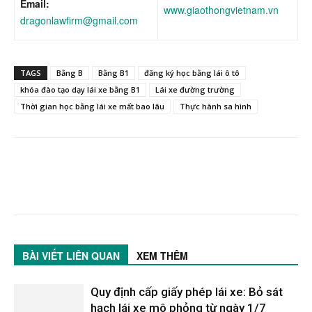
Email:
www.giaothongvietnam.vn
dragonlawfirm@gmail.com
TAGS
Bằng B
Bằng B1
đăng ký học bằng lái ô tô
khóa đào tạo dạy lái xe bằng B1
Lái xe đường trường
Thời gian học bằng lái xe mất bao lâu
Thực hành sa hình
BÀI VIẾT LIÊN QUAN
XEM THÊM
Quy định cấp giấy phép lái xe: Bỏ sát
hạch lái xe mô phỏng từ ngày 1/7