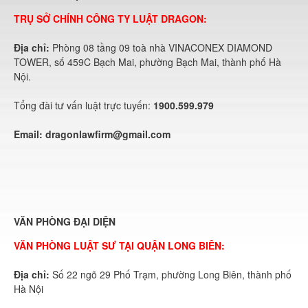
TRỤ SỞ CHÍNH CÔNG TY LUẬT DRAGON:
Địa chỉ:
Phòng 08 tầng 09 toà nhà VINACONEX DIAMOND
TOWER, số 459C Bạch Mai, phường Bạch Mai, thành phố Hà
Nội.
Tổng đài tư vấn luật trực tuyến:
1900.599.979
Email:
dragonlawfirm@gmail.com
VĂN PHÒNG ĐẠI DIỆN
VĂN PHÒNG LUẬT SƯ TẠI QUẬN LONG BIÊN:
Địa chỉ:
Số 22 ngõ 29 Phố Trạm, phường Long Biên, thành phố
Hà Nội