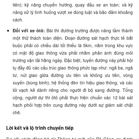
tiên); kỹ năng chuyển hướng, quay đầu xe an toàn; và kỹ
năng xử lý tình huống vượt xe đúng luật và bảo đảm khoảng
cách.
Đối với xe ôtô:
Bài thi đường trường được nâng tầm thành
một thử thách toàn diện. Đoạn đường sát hạch thực tế bắt
buộc phải có chiều dài tối thiểu là 5km, nằm trong khu vực
có mật độ giao thông vừa phải nhằm phản ánh đúng môi
trường vận tải hằng ngày. Đặc biệt, tuyến đường này phải hội
tụ đầy đủ các cấu trúc giao thông phức tạp như: ngã ba, ngã
tư, nút giao giữa đường ưu tiên và không ưu tiên, vòng
xuyến (bùng binh), hệ thống đèn tín hiệu giao thông, và các
lối vạch kẻ dành riêng cho người đi bộ sang đường. Tổng
cộng, người dự thi ôtô phải thực hiện chuẩn xác 12 bài sát
hạch phối hợp trên cung đường này dưới sự giám sát chặt
chẽ.
Lời kết và lộ trình chuyển tiếp
Sự cải cách đồng bộ từ Thông tư mới của Bộ Công an được