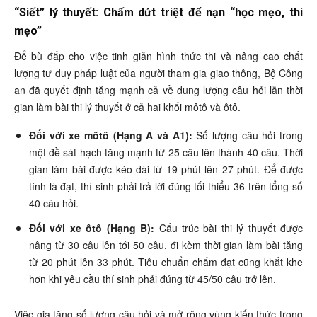
“Siết” lý thuyết: Chấm dứt triệt để nạn “học mẹo, thi
mẹo”
Để bù đắp cho việc tinh giản hình thức thi và nâng cao chất
lượng tư duy pháp luật của người tham gia giao thông, Bộ Công
an đã quyết định tăng mạnh cả về dung lượng câu hỏi lẫn thời
gian làm bài thi lý thuyết ở cả hai khối môtô và ôtô.
Đối với xe môtô (Hạng A và A1):
Số lượng câu hỏi trong
một đề sát hạch tăng mạnh từ 25 câu lên thành 40 câu. Thời
gian làm bài được kéo dài từ 19 phút lên 27 phút. Để được
tính là đạt, thí sinh phải trả lời đúng tối thiểu 36 trên tổng số
40 câu hỏi.
Đối với xe ôtô (Hạng B):
Cấu trúc bài thi lý thuyết được
nâng từ 30 câu lên tới 50 câu, đi kèm thời gian làm bài tăng
từ 20 phút lên 33 phút. Tiêu chuẩn chấm đạt cũng khắt khe
hơn khi yêu cầu thí sinh phải đúng từ 45/50 câu trở lên.
Việc gia tăng số lượng câu hỏi và mở rộng vùng kiến thức trong