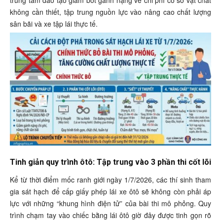
trung tâm đào tạo giảm bớt gánh nặng về chi phí cơ sở vật chất
không cần thiết, tập trung nguồn lực vào nâng cao chất lượng
sân bãi và xe tập lái thực tế.
Tinh giản quy trình ôtô: Tập trung vào 3 phần thi cốt lõi
Kể từ thời điểm mốc ranh giới ngày 1/7/2026, các thí sinh tham
gia sát hạch để cấp giấy phép lái xe ôtô sẽ không còn phải áp
lực với những “khung hình điện tử” của bài thi mô phỏng. Quy
trình chạm tay vào chiếc bằng lái ôtô giờ đây được tinh gọn rõ