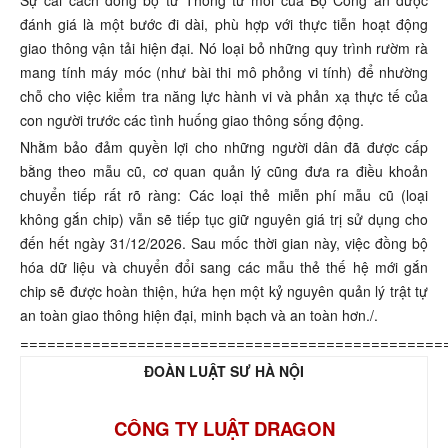
đánh giá là một bước đi dài, phù hợp với thực tiễn hoạt động
giao thông vận tải hiện đại. Nó loại bỏ những quy trình rườm rà
mang tính máy móc (như bài thi mô phỏng vi tính) để nhường
chỗ cho việc kiểm tra năng lực hành vi và phản xạ thực tế của
con người trước các tình huống giao thông sống động.
Nhằm bảo đảm quyền lợi cho những người dân đã được cấp
bằng theo mẫu cũ, cơ quan quản lý cũng đưa ra điều khoản
chuyển tiếp rất rõ ràng: Các loại thẻ miễn phí mẫu cũ (loại
không gắn chip) vẫn sẽ tiếp tục giữ nguyên giá trị sử dụng cho
đến hết ngày 31/12/2026. Sau mốc thời gian này, việc đồng bộ
hóa dữ liệu và chuyển đổi sang các mẫu thẻ thế hệ mới gắn
chip sẽ được hoàn thiện, hứa hẹn một kỷ nguyên quản lý trật tự
an toàn giao thông hiện đại, minh bạch và an toàn hơn./.
===============================================
ĐOÀN LUẬT SƯ HÀ NỘI
CÔNG TY LUẬT DRAGON