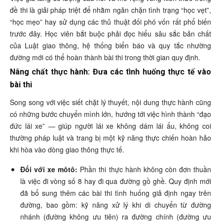
đề thi là giải pháp triệt để nhằm ngăn chặn tình trạng “học vẹt”,
“học mẹo” hay sử dụng các thủ thuật đối phó vốn rất phổ biến
trước đây. Học viên bắt buộc phải đọc hiểu sâu sắc bản chất
của Luật giao thông, hệ thống biển báo và quy tắc nhường
đường mới có thể hoàn thành bài thi trong thời gian quy định.
Nâng chất thực hành: Đưa các tình huống thực tế vào
bài thi
Song song với việc siết chặt lý thuyết, nội dung thực hành cũng
có những bước chuyển mình lớn, hướng tới việc hình thành “đạo
đức lái xe” — giúp người lái xe không dám lái ẩu, không coi
thường pháp luật và trang bị một kỹ năng thực chiến hoàn hảo
khi hòa vào dòng giao thông thực tế.
Đối với xe môtô:
Phần thi thực hành không còn đơn thuần
là việc đi vòng số 8 hay đi qua đường gồ ghề. Quy định mới
đã bổ sung thêm các bài thi tình huống giả định ngay trên
đường, bao gồm: kỹ năng xử lý khi di chuyển từ đường
nhánh (đường không ưu tiên) ra đường chính (đường ưu