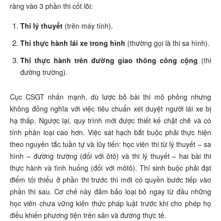
ràng vào 3 phần thi cốt lõi:
Thi lý thuyết
(trên máy tính).
Thi thực hành lái xe trong hình
(thường gọi là thi sa hình).
Thi thực hành trên đường giao thông công cộng
(thi
đường trường).
Cục CSGT nhấn mạnh, dù lược bỏ bài thi mô phỏng nhưng
không đồng nghĩa với việc tiêu chuẩn xét duyệt người lái xe bị
hạ thấp. Ngược lại, quy trình mới được thiết kế chặt chẽ và có
tính phân loại cao hơn. Việc sát hạch bắt buộc phải thực hiện
theo nguyên tắc tuần tự và lũy tiến: học viên thi từ lý thuyết – sa
hình – đường trường (đối với ôtô) và thi lý thuyết – hai bài thi
thực hành và tình huống (đối với môtô). Thí sinh buộc phải đạt
điểm tối thiểu ở phần thi trước thì mới có quyền bước tiếp vào
phần thi sau. Cơ chế này đảm bảo loại bỏ ngay từ đầu những
học viên chưa vững kiến thức pháp luật trước khi cho phép họ
điều khiển phương tiện trên sân và đường thực tế.