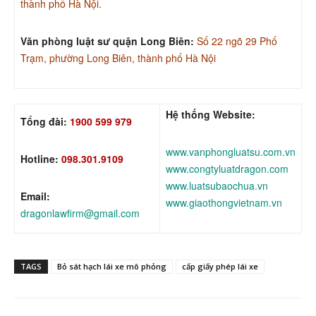
thành phố Hà Nội.
Văn phòng luật sư quận Long Biên:
Số 22 ngõ 29 Phố
Trạm, phường Long Biên, thành phố Hà Nội
Hệ thống Website:
Tổng đài:
1900 599 979
www.vanphongluatsu.com.vn
Hotline:
098.301.9109
www.congtyluatdragon.com
www.luatsubaochua.vn
Email:
www.giaothongvietnam.vn
dragonlawfirm@gmail.com
TAGS
Bỏ sát hạch lái xe mô phỏng
cấp giấy phép lái xe