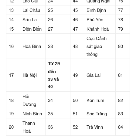
12
Lào Cai
24
44
Quảng Ngãi
76
13
Lai Châu
25
45
Bình Định
77
14
Sơn La
26
46
Phú Yên
78
15
Điện Biển
27
47
Khánh Hoà
79
Cục Cảnh
16
Hoà Bình
28
48
sát giao
80
thông
Từ 29
đến
17
Hà Nội
49
Gia Lai
81
33 và
40
Hải
18
34
50
Kon Tum
82
Dương
19
Ninh Bình
35
51
Sóc Trăng
83
Thanh
20
36
52
Trà Vinh
84
Hoá