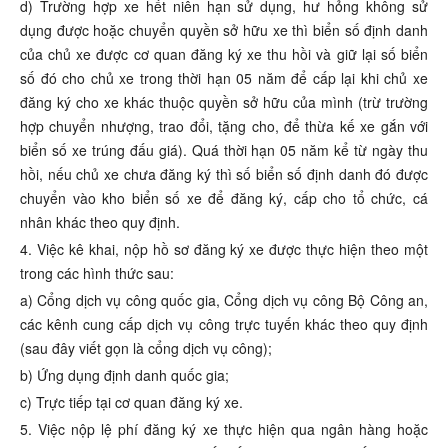
d) Trường hợp xe hết niên hạn sử dụng, hư hỏng không sử
dụng được hoặc chuyển quyền sở hữu xe thì biển số định danh
của chủ xe được cơ quan đăng ký xe thu hồi và giữ lại số biển
số đó cho chủ xe trong thời hạn 05 năm để cấp lại khi chủ xe
đăng ký cho xe khác thuộc quyền sở hữu của mình (trừ trường
hợp chuyển nhượng, trao đổi, tặng cho, để thừa kế xe gắn với
biển số xe trúng đấu giá). Quá thời hạn 05 năm kể từ ngày thu
hồi, nếu chủ xe chưa đăng ký thì số biển số định danh đó được
chuyển vào kho biển số xe để đăng ký, cấp cho tổ chức, cá
nhân khác theo quy định.
4. Việc kê khai, nộp hồ sơ đăng ký xe được thực hiện theo một
trong các hình thức sau:
a) Cổng dịch vụ công quốc gia, Cổng dịch vụ công Bộ Công an,
các kênh cung cấp dịch vụ công trực tuyến khác theo quy định
(sau đây viết gọn là cổng dịch vụ công);
b) Ứng dụng định danh quốc gia;
c) Trực tiếp tại cơ quan đăng ký xe.
5. Việc nộp lệ phí đăng ký xe thực hiện qua ngân hàng hoặc