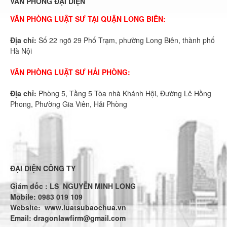
VĂN PHÒNG ĐẠI DIỆN
VĂN PHÒNG LUẬT SƯ TẠI QUẬN LONG BIÊN:
Địa chỉ:
Số 22 ngõ 29 Phố Trạm, phường Long Biên, thành phố
Hà Nội
VĂN PHÒNG LUẬT SƯ HẢI PHÒNG:
Địa chỉ:
Phòng 5, Tầng 5 Tòa nhà Khánh Hội, Đường Lê Hồng
Phong, Phường Gia Viên, Hải Phòng
ĐẠI DIỆN CÔNG TY
Giám đốc : LS NGUYỄN MINH LONG
Mobile: 0983 019 109
Website:
www.luatsubaochua.vn
Email:
dragonlawfirm@gmail.com