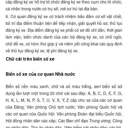
cấp đăng ký xe hỗ trợ tổ chức đăng ký xe theo cụm cho tổ chức,
cá nhân trong nước có trụ sở, nơi cư trú tại địa bàn.
6. Cơ quan đăng ký xe có trách nhiệm bảo đảm cơ sở vật chất,
bố trí địa điểm thuận tiện để tiếp nhận, giải quyết hồ sơ, thủ tục
đăng ký xe. Địa điểm đăng ký xe phải có sơ đồ chỉ dẫn, thời gian
làm việc, biển chức danh của cán bộ đăng ký xe, có chỗ ngồi,
chỗ để xe, có hòm thư góp ý và niêm yết công khai các quy định
về thủ tục đăng ký xe, lệ phí đăng ký xe.
Chữ cái trên biển số xe
Biển số xe của cơ quan Nhà nước
Biển số nền màu xanh, chữ và số màu trắng, seri biển số sử
dụng lần lượt một trong 20 chữ cái sau đây: A, B, C, D, E, F, G,
H, K, L, M, N, P, S, T, U, V, X, Y, Z cấp cho xe của các cơ quan
của Đảng; Văn phòng Chủ tịch nước; Văn phòng Quốc hội và
các cơ quan của Quốc hội; Văn phòng Đoàn đại biểu Quốc hội,
Hội đồng nhân dân các cấp; Các Ban chỉ đạo Trung ương; Công
an nhân dân, Tòa án nhân dân, Viện kiểm sát nhân dân; các bộ,