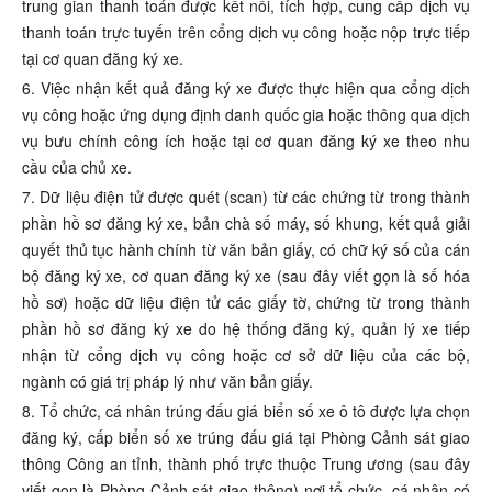
trung gian thanh toán được kết nối, tích hợp, cung cấp dịch vụ
thanh toán trực tuyến trên cổng dịch vụ công hoặc nộp trực tiếp
tại cơ quan đăng ký xe.
6. Việc nhận kết quả đăng ký xe được thực hiện qua cổng dịch
vụ công hoặc ứng dụng định danh quốc gia hoặc thông qua dịch
vụ bưu chính
công ích hoặc tại cơ quan đăng ký xe theo nhu
cầu của chủ xe.
7. Dữ liệu điện tử được quét (scan) từ các chứng từ trong thành
phần hồ sơ đăng ký xe, bản chà số máy, số khung, kết quả giải
quyết thủ tục hành chính từ văn bản giấy, có chữ ký số của cán
bộ đăng ký xe, cơ quan đăng ký xe (sau đây viết gọn là số hóa
hồ sơ) hoặc dữ liệu điện tử các giấy tờ, chứng từ trong thành
phần hồ sơ đăng ký xe do hệ thống đăng ký, quản lý xe tiếp
nhận từ cổng dịch vụ công hoặc cơ sở dữ liệu của các bộ,
ngành có giá trị pháp lý như văn bản giấy.
8. Tổ chức, cá nhân trúng đấu giá biển số xe ô tô được lựa chọn
đăng ký, cấp biển số xe trúng đấu giá tại Phòng Cảnh sát giao
thông Công an tỉnh, thành phố trực thuộc Trung ương (sau đây
viết gọn là Phòng Cảnh sát giao thông) nơi tổ chức, cá nhân có