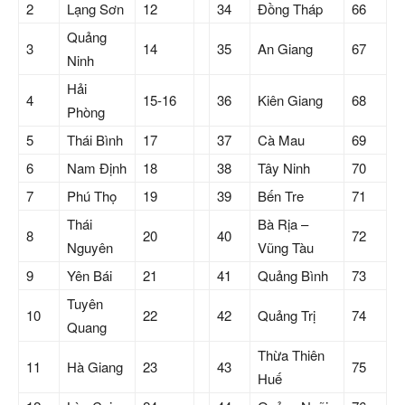
2
Lạng Sơn
12
34
Đồng Tháp
66
Quảng
3
14
35
An Giang
67
Ninh
Hải
4
15-16
36
Kiên Giang
68
Phòng
5
Thái Bình
17
37
Cà Mau
69
6
Nam Định
18
38
Tây Ninh
70
7
Phú Thọ
19
39
Bến Tre
71
Thái
Bà Rịa –
8
20
40
72
Nguyên
Vũng Tàu
9
Yên Bái
21
41
Quảng Bình
73
Tuyên
10
22
42
Quảng Trị
74
Quang
Thừa Thiên
11
Hà Giang
23
43
75
Huế