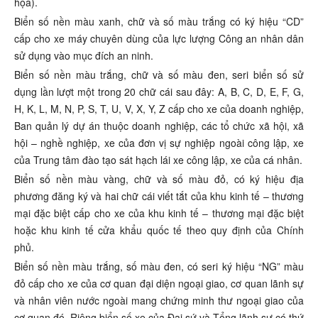
họa).
Biển số nền màu xanh, chữ và số màu trắng có ký hiệu “CD”
cấp cho xe máy chuyên dùng của lực lượng Công an nhân dân
sử dụng vào mục đích an ninh.
Biển số nền màu trắng, chữ và số màu đen, seri biển số sử
dụng lần lượt một trong 20 chữ cái sau đây: A, B, C, D, E, F, G,
H, K, L, M, N, P, S, T, U, V, X, Y, Z cấp cho xe của doanh nghiệp,
Ban quản lý dự án thuộc doanh nghiệp, các tổ chức xã hội, xã
hội – nghề nghiệp, xe của đơn vị sự nghiệp ngoài công lập, xe
của Trung tâm đào tạo sát hạch lái xe công lập, xe của cá nhân.
Biển số nền màu vàng, chữ và số màu đỏ, có ký hiệu địa
phương đăng ký và hai chữ cái viết tắt của khu kinh tế – thương
mại đặc biệt cấp cho xe của khu kinh tế – thương mại đặc biệt
hoặc khu kinh tế cửa khẩu quốc tế theo quy định của Chính
phủ.
Biển số nền màu trắng, số màu đen, có seri ký hiệu “NG” màu
đỏ cấp cho xe của cơ quan đại diện ngoại giao, cơ quan lãnh sự
và nhân viên nước ngoài mang chứng minh thư ngoại giao của
cơ quan đó. Riêng biển số xe của Đại sứ và Tổng lãnh sự có thứ