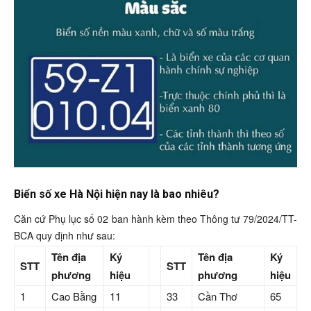
Biển số xe Hà Nội hiện nay là bao nhiêu?
Căn cứ Phụ lục số 02 ban hành kèm theo Thông tư 79/2024/TT-
BCA quy định như sau:
Tên địa
Ký
Tên địa
Ký
STT
STT
phương
hiệu
phương
hiệu
1
Cao Bằng
11
33
Cần Thơ
65