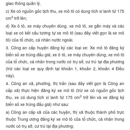
giao thông quản lý.
c) Xe có nguồn gốc tịch thu, xe mô tô có dung tích xi lanh từ 175
3
cm
trở lên;
d) Xe ô tô, xe máy chuyên dùng, xe mô tô, xe gắn máy và các
loại xe có kết cấu tương tự xe mô tô (sau đây viết gọn là xe mô
tô) của tổ chức, cá nhân nước ngoài.
3. Công an cấp huyện đăng ký các loại xe: Xe mô tô đăng ký
biển số xe trúng đấu giá; xe ô tô, xe máy chuyên dùng, xe mô tô
của tổ chức, cá nhân trong nước có trụ sở, cư trú tại địa phương
(trừ các loại xe quy định tại khoản 1, khoản 2, khoản 4 Điều
này).
4. Công an xã, phường, thị trấn (sau đây viết gọn là Công an
cấp xã) thực hiện đăng ký xe mô tô (trừ xe có nguồn gốc tịch
3
thu, xe có dung tích xi lanh từ 175 cm
trở lên và xe đăng ký
biển số xe trúng đấu giá) như sau:
a) Công an cấp xã của các huyện, thị xã thuộc thành phố trực
thuộc Trung ương đăng ký xe mô tô của tổ chức, cá nhân trong
nước có trụ sở, cư trú tại địa phương;