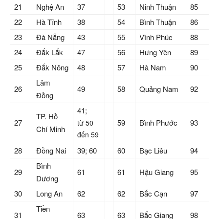
21
Nghệ An
37
53
Ninh Thuận
85
22
Hà Tĩnh
38
54
Bình Thuận
86
23
Đà Nẵng
43
55
Vĩnh Phúc
88
24
Đắk Lắk
47
56
Hưng Yên
89
25
Đắk Nông
48
57
Hà Nam
90
Lâm
26
49
58
Quảng Nam
92
Đồng
41;
TP. Hồ
27
59
Bình Phước
93
từ 50
Chí Minh
đến 59
28
Đồng Nai
39; 60
60
Bạc Liêu
94
Bình
29
61
61
Hậu Giang
95
Dương
30
Long An
62
62
Bắc Cạn
97
Tiền
31
63
63
Bắc Giang
98