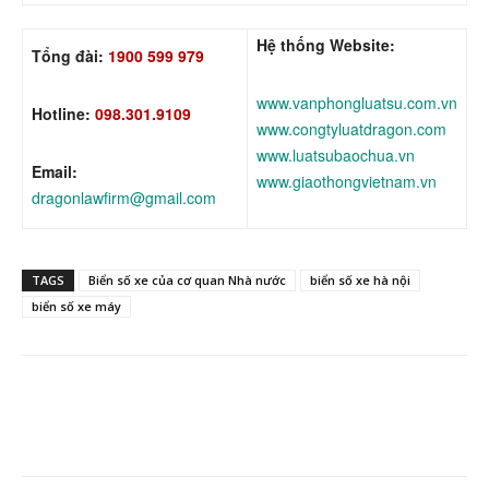
Hệ thống Website:
Tổng đài:
1900 599 979
www.vanphongluatsu.com.vn
Hotline:
098.301.9109
www.congtyluatdragon.com
www.luatsubaochua.vn
Email:
www.giaothongvietnam.vn
dragonlawfirm@gmail.com
TAGS
Biển số xe của cơ quan Nhà nước
biển số xe hà nội
biển số xe máy