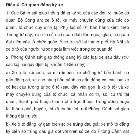
Điều 4. Cơ quan đăng ký xe
1. Cục Cảnh sát giao thông đăng ký xe của các đơn vị thuộc cơ
quan Bộ Công an; xe ô tô, xe máy chuyên dùng của các cơ
quan, tổ chức quy định tại
Phụ lục số 01 ban hành kèm theo
Thông tư này; xe ô tô của cơ quan đại diện ngoại giao, cơ quan
đại diện của tổ chức quốc tế có trụ sở tại thành phố Hà Nội và
xe ô tô của người nước ngoài làm việc trong cơ quan đó.
2. Phòng Cảnh sát giao thông đăng ký các loại xe sau đây (trừ
các loại xe quy định tại khoản 1 Điều này):
a) Xe ô tô, rơmoóc, sơ mi rơmoóc, xe chở người bốn bánh có
gắn động cơ, xe chở hàng bốn bánh có gắn động cơ, các loại xe
có kết cấu tương tự xe ô tô (sau đây viết gọn là xe ô tô) và xe
máy chuyên dùng của tổ chức, cá nhân có trụ sở, cư trú tại
quận, thành phố thuộc thành phố trực thuộc Trung ương hoặc
tại thành phố, huyện, thị xã thuộc tỉnh nơi Phòng Cảnh sát giao
thông đặt trụ sở;
b) Xe ô tô đăng ký gắn biển số xe trúng đấu giá; xe mô tô đăng
ký biển số trúng đấu giá đối với biển số xe do Phòng Cảnh sát