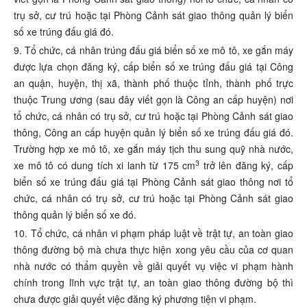
trụ sở, cư trú hoặc tại Phòng Cảnh sát giao thông quản lý biển
số xe trúng đấu giá đó.
9. Tổ chức, cá nhân trúng đấu giá biển số xe mô tô, xe gắn máy
được lựa chọn đăng ký, cấp biển số xe trúng đấu giá tại Công
an quận, huyện, thị xã, thành phố thuộc tỉnh, thành phố trực
thuộc Trung ương (sau đây viết gọn là Công an cấp huyện) nơi
tổ chức, cá nhân có trụ sở, cư trú hoặc tại Phòng Cảnh sát giao
thông, Công an cấp huyện quản lý biển số xe trúng đấu giá đó.
Trường hợp xe mô tô, xe gắn máy tịch thu sung quỹ nhà nước,
3
xe mô tô có dung tích xi lanh từ 175 cm
trở lên đăng ký, cấp
biển số xe trúng đấu giá tại Phòng Cảnh sát giao thông nơi tổ
chức, cá nhân có trụ sở, cư trú hoặc tại Phòng Cảnh sát giao
thông quản lý biển số xe đó.
10. Tổ chức, cá nhân vi phạm pháp luật về trật tự, an toàn giao
thông đường bộ mà chưa thực hiện xong yêu cầu của cơ quan
nhà nước có thẩm quyền về giải quyết vụ việc vi phạm hành
chính trong lĩnh vực trật tự, an toàn giao thông đường bộ thì
chưa được giải quyết việc đăng ký phương tiện vi phạm.