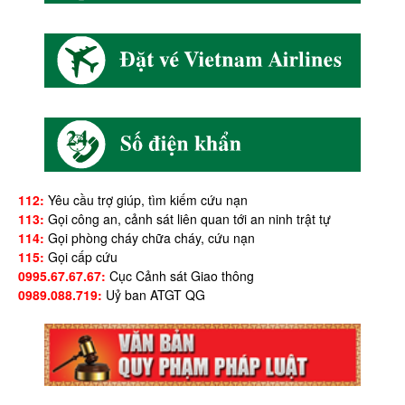
112:
Yêu cầu trợ giúp, tìm kiếm cứu nạn
113:
Gọi công an, cảnh sát liên quan tới an ninh trật tự
114:
Gọi phòng cháy chữa cháy, cứu nạn
115:
Gọi cấp cứu
0995.67.67.67:
Cục Cảnh sát Giao thông
0989.088.719:
Uỷ ban ATGT QG