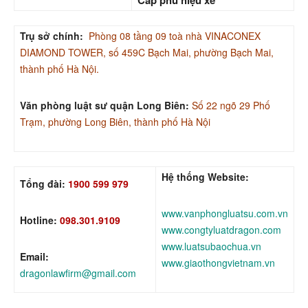
Cấp phù hiệu xe
Trụ sở chính:
Phòng 08 tầng 09 toà nhà VINACONEX
DIAMOND TOWER, số 459C Bạch Mai, phường Bạch Mai,
thành phố Hà Nội.
Văn phòng luật sư quận Long Biên:
Số 22 ngõ 29 Phố
Trạm, phường Long Biên, thành phố Hà Nội
Hệ thống Website:
Tổng đài:
1900 599 979
www.vanphongluatsu.com.vn
Hotline:
098.301.9109
www.congtyluatdragon.com
www.luatsubaochua.vn
Email:
www.giaothongvietnam.vn
dragonlawfirm@gmail.com