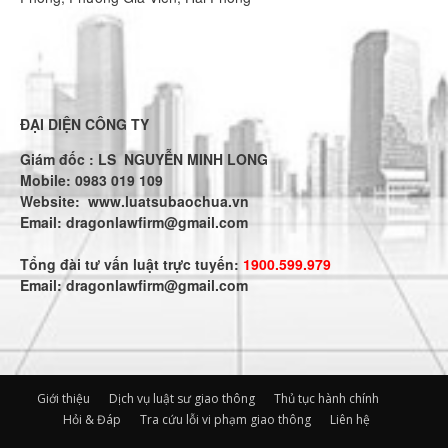
ĐẠI DIỆN CÔNG TY
Giám đốc : LS NGUYỄN MINH LONG
Mobile: 0983 019 109
Website:
www.luatsubaochua.vn
Email:
dragonlawfirm@gmail.com
Tổng đài tư vấn luật trực tuyến:
1900.599.979
Email:
dragonlawfirm@gmail.com
Giới thiệu
Dịch vụ luật sư giao thông
Thủ tục hành chính
Hỏi & Đáp
Tra cứu lỗi vi phạm giao thông
Liên hệ