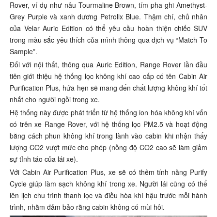
Rover, ví dụ như nâu Tourmaline Brown, tím pha ghi Amethyst-
Grey Purple và xanh dương Petrolix Blue. Thậm chí, chủ nhân
của Velar Auric Edition có thể yêu cầu hoàn thiện chiếc SUV
trong màu sắc yêu thích của mình thông qua dịch vụ “Match To
Sample”.
Đối với nội thất, thông qua Auric Edition, Range Rover lần đầu
tiên giới thiệu hệ thống lọc không khí cao cấp có tên Cabin Air
Purification Plus, hứa hẹn sẽ mang đến chất lượng không khí tốt
nhất cho người ngồi trong xe.
Hệ thống này được phát triển từ hệ thống ion hóa không khí vốn
có trên xe Range Rover, với hệ thống lọc PM2.5 và hoạt động
bằng cách phun không khí trong lành vào cabin khi nhận thấy
lượng CO2 vượt mức cho phép (nồng độ CO2 cao sẽ làm giảm
sự tỉnh táo của lái xe).
Với Cabin Air Purification Plus, xe sẽ có thêm tính năng Purify
Cycle giúp làm sạch không khí trong xe. Người lái cũng có thể
lên lịch chu trình thanh lọc và điều hòa khí hậu trước mỗi hành
trình, nhằm đảm bảo rằng cabin không có mùi hôi.