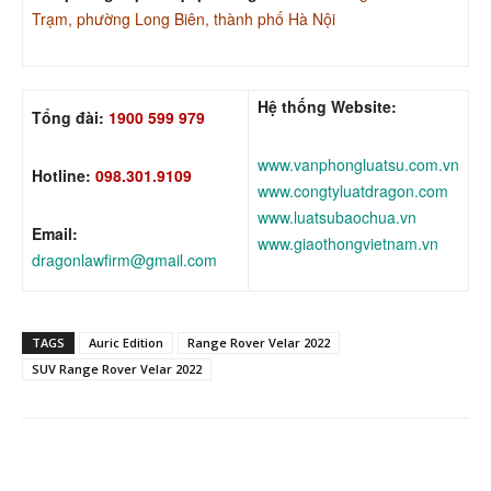
Trạm, phường Long Biên, thành phố Hà Nội
Hệ thống Website:
Tổng đài:
1900 599 979
www.vanphongluatsu.com.vn
Hotline:
098.301.9109
www.congtyluatdragon.com
www.luatsubaochua.vn
Email:
www.giaothongvietnam.vn
dragonlawfirm@gmail.com
TAGS
Auric Edition
Range Rover Velar 2022
SUV Range Rover Velar 2022