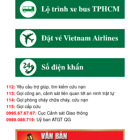
112:
Yêu cầu trợ giúp, tìm kiếm cứu nạn
113:
Gọi công an, cảnh sát liên quan tới an ninh trật tự
114:
Gọi phòng cháy chữa cháy, cứu nạn
115:
Gọi cấp cứu
0995.67.67.67:
Cục Cảnh sát Giao thông
0989.088.719:
Uỷ ban ATGT QG