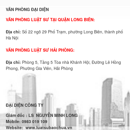
VĂN PHÒNG ĐẠI DIỆN
VĂN PHÒNG LUẬT SƯ TẠI QUẬN LONG BIÊN:
Địa chỉ:
Số 22 ngõ 29 Phố Trạm, phường Long Biên, thành phố
Hà Nội
VĂN PHÒNG LUẬT SƯ HẢI PHÒNG:
Địa chỉ:
Phòng 5, Tầng 5 Tòa nhà Khánh Hội, Đường Lê Hồng
Phong, Phường Gia Viên, Hải Phòng
ĐẠI DIỆN CÔNG TY
Giám đốc : LS NGUYỄN MINH LONG
Mobile: 0983 019 109
Website:
www.luatsubaochua.vn