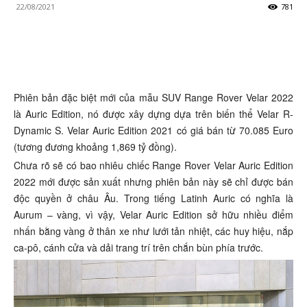
22/08/2021
781
Phiên bản đặc biệt mới của mẫu SUV Range Rover Velar 2022
là Auric Edition, nó được xây dựng dựa trên biến thể Velar R-
Dynamic S. Velar Auric Edition 2021 có giá bán từ 70.085 Euro
(tương đương khoảng 1,869 tỷ đồng).
Chưa rõ sẽ có bao nhiêu chiếc Range Rover Velar Auric Edition
2022 mới được sản xuất nhưng phiên bản này sẽ chỉ được bán
độc quyền ở châu Âu. Trong tiếng Latinh Auric có nghĩa là
Aurum – vàng, vì vậy, Velar Auric Edition sở hữu nhiều điểm
nhấn bằng vàng ở thân xe như lưới tản nhiệt, các huy hiệu, nắp
ca-pô, cánh cửa và dải trang trí trên chắn bùn phía trước.