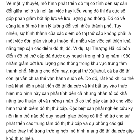
Về mặt lý thuyết, mô hình phát triển đô thị có tính đến sự cân
đối giữa nơi ở và nơi làm việc hay kiểu vùng đô thị đa cực sẽ
góp phần giảm bớt áp lực về lưu lượng giao thông. Đó có vẻ
cũng là một mô hình lý tưởng đối với nhiều thành phố. Tuy
nhiên, sự hình thành của các điểm đô thị thứ cấp không phải là
một việc đơn giản và phụ thuộc rất nhiều vào việc cải thiện khả
năng tiếp cận các điểm đô thị đó. Ví dụ, tại Thượng Hải có bốn
điểm đô thị thứ cấp đã được quy hoạch trong những năm 1980
nhằm giảm bớt lưu lượng giao thông trong khu vực trung tâm
thành phố. Nhưng cho đến nay, ngoại trừ Xujiahui, cả ba đô thị
còn lại vẫn chưa thể vận hành suôn sẻ. Do đó, rất khó khi cụ thể
hoá khái niệm phát triển đô thị đa cực và khi bắt tay vào thực
hiện mô hình này cần phải tính đến cả những nhân tố có khả
năng tạo thuận lợi và những nhân tố có thể gây cản trở cho việc
hình thành điểm đô thị thứ cấp. Đặc biệt cần phải nghiên cứu kỹ
nên làm thế nào để quy hoạch giao thông có thể hỗ trợ cho sự
phát triển các trung tâm đô thị thứ cấp và dự phòng các giải
pháp thay thế trong trường hợp mô hình mạng đô thị đa cực gặp
khó thực hiện.