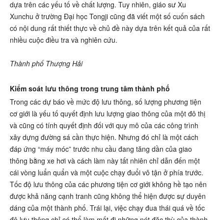
dựa trên các yếu tố về chất lượng. Tuy nhiên, giáo sư Xu
Xunchu ở trường Đại học Tongji cũng đã viết một số cuốn sách
có nội dung rất thiết thực về chủ đề này dựa trên kết quả của rất
nhiều cuộc điều tra và nghiên cứu.
Thành phố Thượng Hải
Kiểm soát lưu thông trong trung tâm thành phố
Trong các dự báo về mức độ lưu thông, số lượng phương tiện
cơ giới là yếu tố quyết định lưu lượng giao thông của một đô thị
và cũng có tính quyết định đối với quy mô của các công trình
xây dựng đường sá cần thực hiện. Nhưng đó chỉ là một cách
đáp ứng “máy móc” trước nhu cầu đang tăng dần của giao
thông bằng xe hơi và cách làm này tất nhiên chỉ dẫn đến một
cái vòng luẩn quẩn và một cuộc chạy đuổi vô tận ở phía trước.
Tốc độ lưu thông của các phương tiện cơ giới không hề tạo nên
được khả năng cạnh tranh cũng không thể hiện được sự duyên
dáng của một thành phố. Trái lại, việc chạy đua thái quá về tốc
độ lưu thông chỉ có thể làm mất đi những nét đặc thù của thành