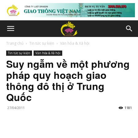
Trang chủ
Tin tức sự kiện
Văn hóa & Xã hội
Tin tức sự kiện
Văn hóa & Xã hội
Suy ngẫm về một phương
pháp quy hoạch giao
thông đô thị ở Trung
Quốc
27/04/2011
1181