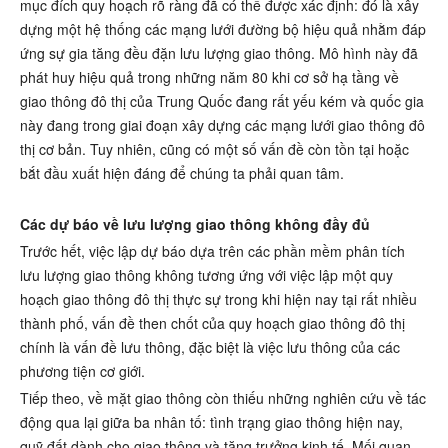
mục đích quy hoạch rõ ràng đã có thể được xác định: đó là xây
dựng một hệ thống các mạng lưới đường bộ hiệu quả nhằm đáp
ứng sự gia tăng đều đặn lưu lượng giao thông. Mô hình này đã
phát huy hiệu quả trong những năm 80 khi cơ sở hạ tầng về
giao thông đô thị của Trung Quốc đang rất yếu kém và quốc gia
này đang trong giai đoạn xây dựng các mạng lưới giao thông đô
thị cơ bản. Tuy nhiên, cũng có một số vấn đề còn tồn tại hoặc
bắt đầu xuất hiện đáng để chúng ta phải quan tâm.
Các dự báo về lưu lượng giao thông không đầy đủ
Trước hết, việc lập dự báo dựa trên các phần mềm phân tích
lưu lượng giao thông không tương ứng với việc lập một quy
hoạch giao thông đô thị thực sự trong khi hiện nay tại rất nhiều
thành phố, vấn đề then chốt của quy hoạch giao thông đô thị
chính là vấn đề lưu thông, đặc biệt là việc lưu thông của các
phương tiện cơ giới.
Tiếp theo, về mặt giao thông còn thiếu những nghiên cứu về tác
động qua lại giữa ba nhân tố: tình trạng giao thông hiện nay,
quỹ đất dành cho giao thông và tăng trưởng kinh tế. Mối quan