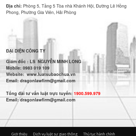
Địa chỉ:
Phòng 5, Tầng 5 Tòa nhà Khánh Hội, Đường Lê Hồng
Phong, Phường Gia Viên, Hải Phòng
ĐẠI DIỆN CÔNG TY
Giám đốc : LS NGUYỄN MINH LONG
Mobile: 0983 019 109
Website:
www.luatsubaochua.vn
Email:
dragonlawfirm@gmail.com
Tổng đài tư vấn luật trực tuyến:
1900.599.979
Email:
dragonlawfirm@gmail.com
Giới thiệu
Dịch vụ luật sư giao thông
Thủ tục hành chính