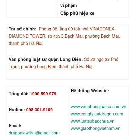
vi phạm
Cấp phù hiệu xe
Trụ sở chính:
Phòng 08 tầng 09 toà nhà VINACONEX
DIAMOND TOWER, số 459C Bạch Mai, phường Bạch Mai,
thành phố Hà Nội.
Văn phòng luật sư quận Long Biên:
Số 22 ngõ 29 Phố
Trạm, phường Long Biên, thành phố Hà Nội
Hệ thống Website:
Tổng đài:
1900 599 979
www.vanphongluatsu.com.vn
Hotline:
098.301.9109
www.congtyluatdragon.com
www.luatsubaochua.vn
Email:
www.giaothongvietnam.vn
dragonlawfirm@gmail.com