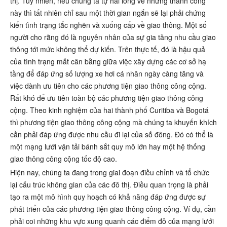
thị. Tuy nhiên, nếu chúng ta tự hài lòng về những thành công
này thì tất nhiên chỉ sau một thời gian ngắn sẽ lại phải chứng
kiến tình trạng tắc nghẽn và xuống cấp về giao thông. Một số
người cho rằng đó là nguyên nhân của sự gia tăng nhu cầu giao
thông tới mức không thể dự kiến. Trên thực tế, đó là hậu quả
của tình trạng mất cân bằng giữa việc xây dựng các cơ sở hạ
tầng để đáp ứng số lượng xe hơi cá nhân ngày càng tăng và
việc dành ưu tiên cho các phương tiện giao thông công cộng.
Rất khó để ưu tiên toàn bộ các phương tiện giao thông công
cộng. Theo kinh nghiệm của hai thành phố Curitiba và Bogotá
thì phương tiện giao thông công cộng mà chúng ta khuyến khích
cần phải đáp ứng được nhu cầu đi lại của số đông. Đó có thể là
một mạng lưới vận tải bánh sắt quy mô lớn hay một hệ thống
giao thông công cộng tốc độ cao.
Hiện nay, chúng ta đang trong giai đoạn điều chỉnh và tổ chức
lại cấu trúc không gian của các đô thị. Điều quan trọng là phải
tạo ra một mô hình quy hoạch có khả năng đáp ứng được sự
phát triển của các phương tiện giao thông công cộng. Ví dụ, cần
phải coi những khu vực xung quanh các điểm đỗ của mạng lưới