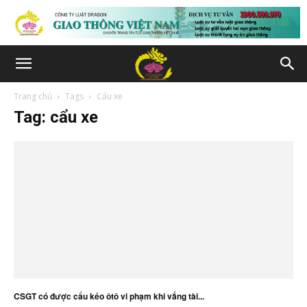
Trang chủ
Tags
Cẩu xe
Tag: cẩu xe
CSGT có được cẩu kéo ôtô vi phạm khi vắng tài...