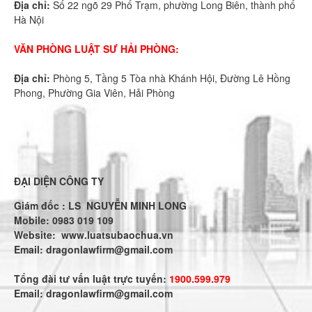
Địa chỉ:
Số 22 ngõ 29 Phố Trạm, phường Long Biên, thành phố
Hà Nội
VĂN PHÒNG LUẬT SƯ HẢI PHÒNG:
Địa chỉ:
Phòng 5, Tầng 5 Tòa nhà Khánh Hội, Đường Lê Hồng
Phong, Phường Gia Viên, Hải Phòng
ĐẠI DIỆN CÔNG TY
Giám đốc : LS NGUYỄN MINH LONG
Mobile: 0983 019 109
Website:
www.luatsubaochua.vn
Email:
dragonlawfirm@gmail.com
Tổng đài tư vấn luật trực tuyến:
1900.599.979
Email:
dragonlawfirm@gmail.com