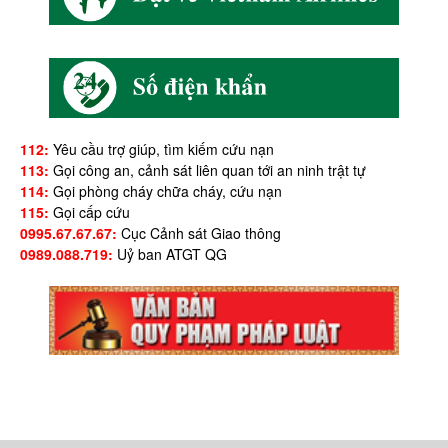
112:
Yêu cầu trợ giúp, tìm kiếm cứu nạn
113:
Gọi công an, cảnh sát liên quan tới an ninh trật tự
114:
Gọi phòng cháy chữa cháy, cứu nạn
115:
Gọi cấp cứu
0995.67.67.67:
Cục Cảnh sát Giao thông
0989.088.719:
Uỷ ban ATGT QG