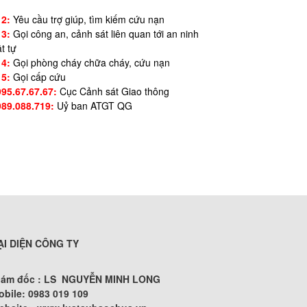
12:
Yêu cầu trợ giúp, tìm kiếm cứu nạn
13:
Gọi công an, cảnh sát liên quan tới an ninh
ật tự
14:
Gọi phòng cháy chữa cháy, cứu nạn
15:
Gọi cấp cứu
995.67.67.67:
Cục Cảnh sát Giao thông
989.088.719:
Uỷ ban ATGT QG
ẠI DIỆN CÔNG TY
iám đốc : LS NGUYỄN MINH LONG
obile: 0983 019 109