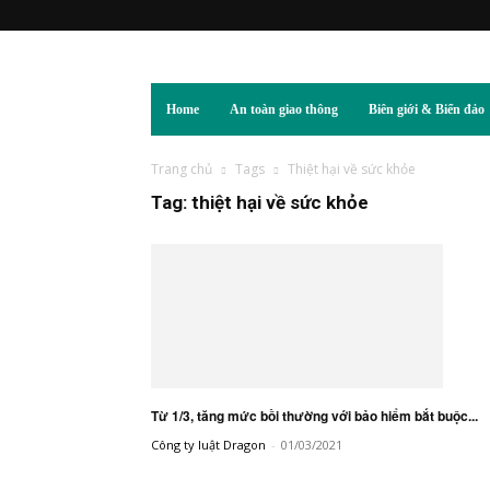
Home
An toàn giao thông
Biên giới & Biển đảo
Trang chủ
Tags
Thiệt hại về sức khỏe
Tag: thiệt hại về sức khỏe
Từ 1/3, tăng mức bồi thường với bảo hiểm bắt buộc...
Công ty luật Dragon
-
01/03/2021