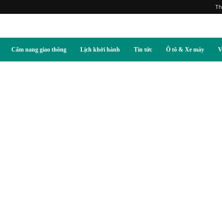
Th
Cẩm nang giao thông
Lịch khởi hành
Tin tức
Ô tô & Xe máy
V