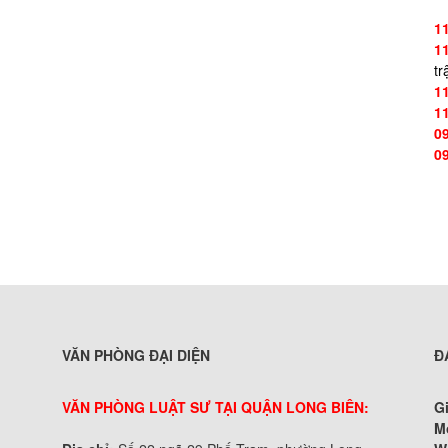
1
1
tr
1
1
0
0
VĂN PHÒNG ĐẠI DIỆN
Đ
VĂN PHÒNG LUẬT SƯ TẠI QUẬN LONG BIÊN:
G
M