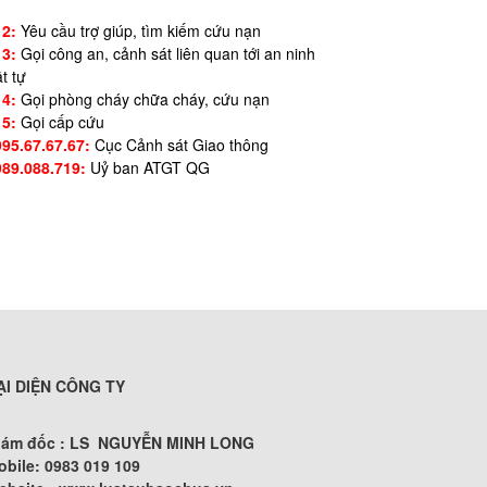
12:
Yêu cầu trợ giúp, tìm kiếm cứu nạn
13:
Gọi công an, cảnh sát liên quan tới an ninh
ật tự
14:
Gọi phòng cháy chữa cháy, cứu nạn
15:
Gọi cấp cứu
995.67.67.67:
Cục Cảnh sát Giao thông
989.088.719:
Uỷ ban ATGT QG
ẠI DIỆN CÔNG TY
iám đốc : LS NGUYỄN MINH LONG
obile: 0983 019 109