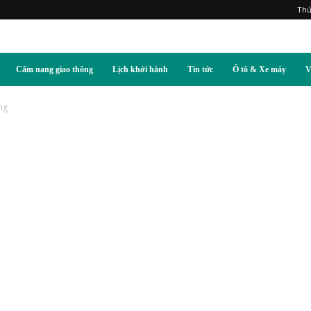
Thứ
Cẩm nang giao thông
Lịch khởi hành
Tin tức
Ô tô & Xe máy
V
ng