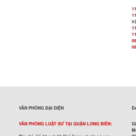
1
1
tr
1
1
0
0
VĂN PHÒNG ĐẠI DIỆN
Đ
VĂN PHÒNG LUẬT SƯ TẠI QUẬN LONG BIÊN:
G
M