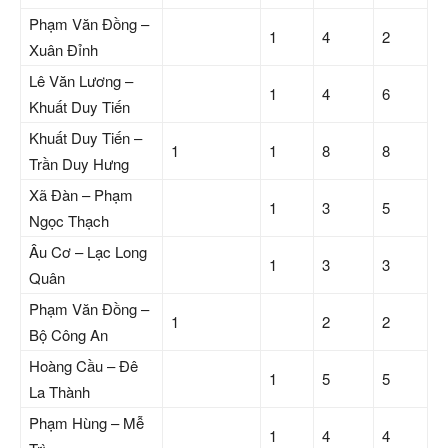
Phạm Văn Đồng –
1
4
2
Xuân Đỉnh
Lê Văn Lương –
1
4
6
Khuất Duy Tiến
Khuất Duy Tiến –
1
1
8
8
Trần Duy Hưng
Xã Đàn – Phạm
1
3
5
Ngọc Thạch
Âu Cơ – Lạc Long
1
3
3
Quân
Phạm Văn Đồng –
1
2
2
Bộ Công An
Hoàng Cầu – Đê
1
5
5
La Thành
Phạm Hùng – Mễ
1
4
4