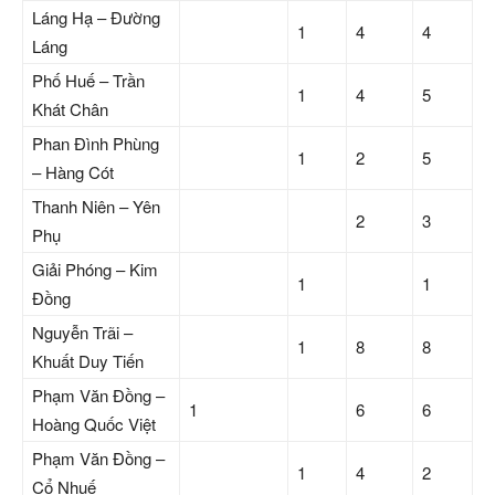
Láng Hạ – Đường
1
4
4
Láng
Phố Huế – Trần
1
4
5
Khát Chân
Phan Đình Phùng
1
2
5
– Hàng Cót
Thanh Niên – Yên
2
3
Phụ
Giải Phóng – Kim
1
1
Đồng
Nguyễn Trãi –
1
8
8
Khuất Duy Tiến
Phạm Văn Đồng –
1
6
6
Hoàng Quốc Việt
Phạm Văn Đồng –
1
4
2
Cổ Nhuế