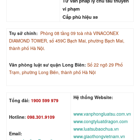
Tư vấn pháp lý chủ tàu thuyền
vi phạm
Cấp phù hiệu xe
Trụ sở chính:
Phòng 08 tầng 09 toà nhà VINACONEX
DIAMOND TOWER, số 459C Bạch Mai, phường Bạch Mai,
thành phố Hà Nội.
Văn phòng luật sư quận Long Biên:
Số 22 ngõ 29 Phố
Trạm, phường Long Biên, thành phố Hà Nội
Hệ thống Website:
Tổng đài:
1900 599 979
www.vanphongluatsu.com.vn
Hotline:
098.301.9109
www.congtyluatdragon.com
www.luatsubaochua.vn
Email:
www.giaothongvietnam.vn