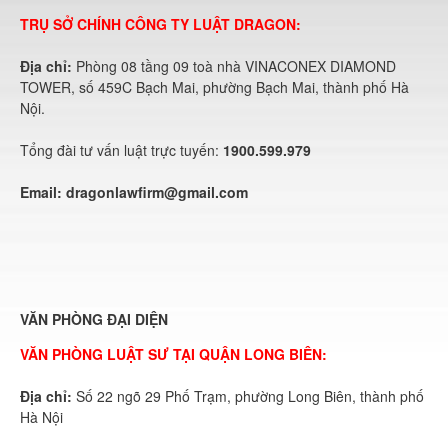
TRỤ SỞ CHÍNH CÔNG TY LUẬT DRAGON:
Địa chỉ:
Phòng 08 tầng 09 toà nhà VINACONEX DIAMOND
TOWER, số 459C Bạch Mai, phường Bạch Mai, thành phố Hà
Nội.
Tổng đài tư vấn luật trực tuyến:
1900.599.979
Email:
dragonlawfirm@gmail.com
VĂN PHÒNG ĐẠI DIỆN
VĂN PHÒNG LUẬT SƯ TẠI QUẬN LONG BIÊN:
Địa chỉ:
Số 22 ngõ 29 Phố Trạm, phường Long Biên, thành phố
Hà Nội