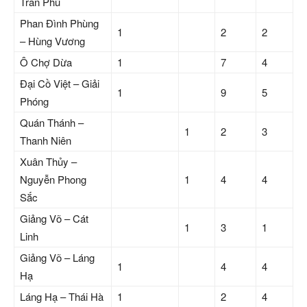
Trần Phú
Phan Đình Phùng
1
2
2
– Hùng Vương
Ô Chợ Dừa
1
7
4
Đại Cồ Việt – Giải
1
9
5
Phóng
Quán Thánh –
1
2
3
Thanh Niên
Xuân Thủy –
Nguyễn Phong
1
4
4
Sắc
Giảng Võ – Cát
1
3
1
Linh
Giảng Võ – Láng
1
4
4
Hạ
Láng Hạ – Thái Hà
1
2
4