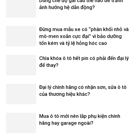
Dùng chế độ gài cầu thế nào để tránh
ảnh hưởng hệ dẫn động?
Đừng mua mẫu xe có “phân khối nhỏ và
mô-men xoắn cực đại” vì bảo dưỡng
tốn kém và tỷ lệ hỏng hóc cao
Chìa khóa ô tô hết pin có phải đến đại lý
để thay?
Đại lý chính hãng có nhận sơn, sửa ô tô
của thương hiệu khác?
Mua ô tô mới nên lắp phụ kiện chính
hãng hay garage ngoài?