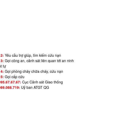
12:
Yêu cầu trợ giúp, tìm kiếm cứu nạn
13:
Gọi công an, cảnh sát liên quan tới an ninh
ật tự
14:
Gọi phòng cháy chữa cháy, cứu nạn
15:
Gọi cấp cứu
995.67.67.67:
Cục Cảnh sát Giao thông
989.088.719:
Uỷ ban ATGT QG