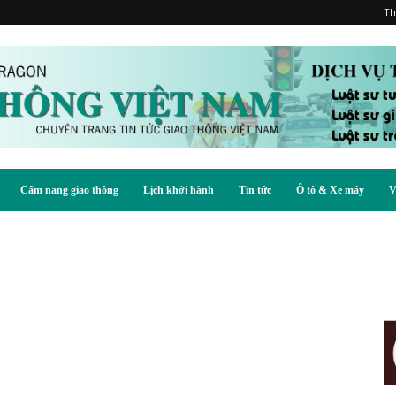
Th
Cẩm nang giao thông
Lịch khởi hành
Tin tức
Ô tô & Xe máy
V