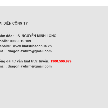
ẠI DIỆN CÔNG TY
iám đốc : LS NGUYỄN MINH LONG
obile: 0983 019 109
ebsite:
www.luatsubaochua.vn
mail:
dragonlawfirm@gmail.com
ng đài tư vấn luật trực tuyến:
1900.599.979
mail:
dragonlawfirm@gmail.com