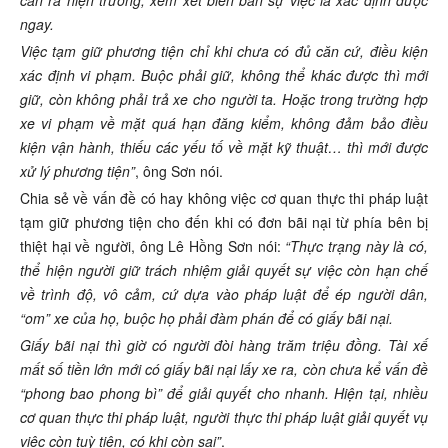
ngay.
Việc tạm giữ phương tiện chỉ khi chưa có đủ căn cứ, điều kiện
xác định vi phạm. Buộc phải giữ, không thể khác được thì mới
giữ, còn không phải trả xe cho người ta. Hoặc trong trường hợp
xe vi phạm về mặt quá hạn đăng kiểm, không đảm bảo điều
kiện vận hành, thiếu các yếu tố về mặt kỹ thuật… thì mới được
xử lý phương tiện”
, ông Sơn nói.
Chia sẻ về vấn đề có hay không việc cơ quan thực thi pháp luật
tạm giữ phương tiện cho đến khi có đơn bãi nại từ phía bên bị
thiệt hại về người, ông Lê Hồng Sơn nói:
“Thực trạng này là có,
thể hiện người giữ trách nhiệm giải quyết sự việc còn hạn chế
về trình độ, vô cảm, cứ dựa vào pháp luật để ép người dân,
“om” xe của họ, buộc họ phải đàm phán để có giấy bãi nại.
Giấy bãi nại thì giờ có người đòi hàng trăm triệu đồng. Tài xế
mất số tiền lớn mới có giấy bãi nại lấy xe ra, còn chưa kể vấn đề
“phong bao phong bì” để giải quyết cho nhanh. Hiện tại, nhiều
cơ quan thực thi pháp luật, người thực thi pháp luật giải quyết vụ
việc còn tuỳ tiện, có khi còn sai”
.