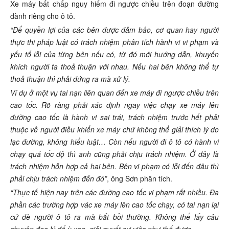
Xe máy bất chấp nguy hiểm đi ngược chiều trên đoạn đường
dành riêng cho ô tô.
“Để quyền lợi của các bên được đảm bảo, cơ quan hay người
thực thi pháp luật có trách nhiệm phân tích hành vi vi phạm và
yếu tố lỗi của từng bên nếu có, từ đó mới hướng dẫn, khuyến
khích người ta thoả thuận với nhau. Nếu hai bên không thể tự
thoả thuận thì phải đứng ra mà xử lý.
Ví dụ ở một vụ tai nạn liên quan đến xe máy đi ngược chiều trên
cao tốc. Rõ ràng phải xác định ngay việc chạy xe máy lên
đường cao tốc là hành vi sai trái, trách nhiệm trước hết phải
thuộc về người điều khiển xe máy chứ không thể giải thích lý do
lạc đường, không hiểu luật… Còn nếu người đi ô tô có hành vi
chạy quá tốc độ thì anh cũng phải chịu trách nhiệm. Ở đây là
trách nhiệm hỗn hợp cả hai bên. Bên vi phạm có lỗi đến đâu thì
phải chịu trách nhiệm đến đó”
, ông Sơn phân tích.
“Thực tế hiện nay trên các đường cao tốc vi phạm rất nhiều. Đa
phần các trường hợp vác xe máy lên cao tốc chạy, có tai nạn lại
cứ đè người ô tô ra mà bắt bồi thường. Không thể lấy câu
chuyện đạo lý để ù xọe, giải quyết sự việc như thế được.