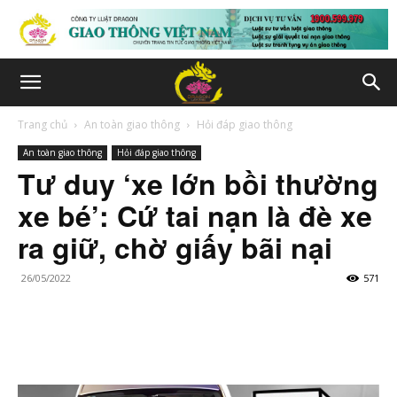
Trang chủ
An toàn giao thông
Hỏi đáp giao thông
An toàn giao thông
Hỏi đáp giao thông
Tư duy ‘xe lớn bồi thường
xe bé’: Cứ tai nạn là đè xe
ra giữ, chờ giấy bãi nại
26/05/2022
571