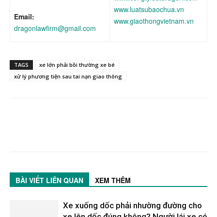
www.luatsubaochua.vn
Email:
www.giaothongvietnam.vn
dragonlawfirm@gmail.com
TAGS
xe lớn phải bồi thường xe bé
xử lý phương tiện sau tai nạn giao thông
BÀI VIẾT LIÊN QUAN
XEM THÊM
Xe xuống dốc phải nhường đường cho
xe lên dốc đúng không? Người lái xe có