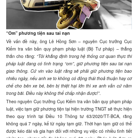
“Om” phương tiện sau tai nạn
Về vấn đề này, ông Lê Hồng Sơn – nguyên Cục trưởng Cục
Kiểm tra văn bản quy phạm pháp luật (Bộ Tư pháp) – thẳng
thắn cho rằng:
“Tôi khẳng định trong hệ thống cơ quan thực thi
pháp luật đang có tình trạng “om”, giữ phương tiện sau tai nạn
giao thông. Cứ vin vào luật rằng sẽ phải giữ phương tiện bao
nhiêu ngày, nếu anh xe to không có động thái thoả thuận hay cơ
chế cho bên xe bé, bên bị thiệt hại lớn thì xe anh vẫn cứ nằm
trong bãi. Điều này không thể chấp nhận được!”
.
Theo nguyên Cục trưởng Cục Kiểm tra văn bản quy phạm pháp
luật, việc tạm giữ phương tiện tại hiện trường TNGT sẽ thực hiện
theo quy trình tại Điều 10 Thông tư 63/2020/TT-BCA, rằng
không quá 7 ngày, kể từ ngày tạm giữ. Thời hạn tạm giữ có thể
được kéo dài và gia hạn đối với những vụ việc có nhiều tình tiết