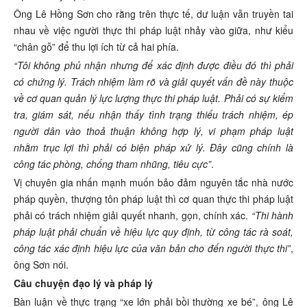
Ông Lê Hồng Sơn cho rằng trên thực tế, dư luận vẫn truyền tai
nhau về việc người thực thi pháp luật nhảy vào giữa, như kiểu
“chân gỗ” để thu lợi ích từ cả hai phía.
“Tôi không phủ nhận nhưng để xác định được điều đó thì phải
có chứng lý. Trách nhiệm làm rõ và giải quyết vấn đề này thuộc
về cơ quan quản lý lực lượng thực thi pháp luật. Phải có sự kiểm
tra, giám sát, nếu nhận thấy tình trạng thiếu trách nhiệm, ép
người dân vào thoả thuận không hợp lý, vi phạm pháp luật
nhằm trục lợi thì phải có biện pháp xử lý. Đây cũng chính là
công tác phòng, chống tham nhũng, tiêu cực”
.
Vị chuyên gia nhấn mạnh muốn bảo đảm nguyên tắc nhà nước
pháp quyền, thượng tôn pháp luật thì cơ quan thực thi pháp luật
phải có trách nhiệm giải quyết nhanh, gọn, chính xác.
“Thi hành
pháp luật phải chuẩn về hiệu lực quy định, từ công tác rà soát,
công tác xác định hiệu lực của văn bản cho đến người thực thi”
,
ông Sơn nói.
Câu chuyện đạo lý và pháp lý
Bàn luận về thực trạng “xe lớn phải bồi thường xe bé”, ông Lê