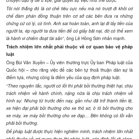
Tôi nói thẳng đó là cơ chế tiêu cực nếu mà nó trượt đi khỏi cơ
chế đàm phán đồng thuận trên cơ sở các bên đưa ra những
chứng cứ có lý, có tình. Anh sai hoàn toàn, anh lại đi lấy tiền của
người ta, ép người ta đưa tiền để có giấy bãi nại, đó có thể xem
là hành vi chiếm đoạt tài sản”
, ông Lê Hồng Sơn nhấn mạnh.
Trách nhiệm lớn nhất phải thuộc về cơ quan bảo vệ pháp
luật
Ông Bùi Văn Xuyền – Ủy viên thường trực Ủy ban Pháp luật của
Quốc hội – cho rằng việc để các bên tự thoả thuận dân sự là
điểm tựa, nhưng cũng là điểm yếu của quy định pháp luật.
“Theo nguyên tắc, người có lỗi thì phải bồi thường thiệt hại, chịu
trách nhiệm về hành chính, nặng nữa là chịu trách nhiệm về
hình sự. Nhưng từ trước đến nay, gần như đã trở thành tiền lệ,
xe hiện đại phải bồi thường cho xe thô sơ, ô tô bồi thường cho
xe máy, xe máy bồi thường cho xe đạp… Bên không có lỗi vẫn
phải bồi thường.
Để pháp luật được thực hiện nghiêm minh, trách nhiệm lớn nhất
phải thuộc về cơ quan thực thi pháp luật, xác định lỗi rõ ràng.