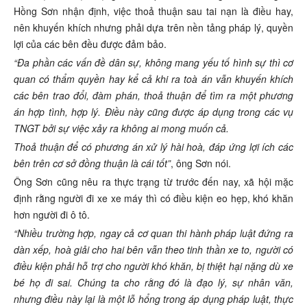
Hồng Sơn nhận định, việc thoả thuận sau tai nạn là điều hay,
nên khuyến khích nhưng phải dựa trên nền tảng pháp lý, quyền
lợi của các bên đều được đảm bảo.
“Đa phần các vấn đề dân sự, không mang yếu tố hình sự thì cơ
quan có thẩm quyền hay kể cả khi ra toà án vẫn khuyến khích
các bên trao đổi, đàm phán, thoả thuận để tìm ra một phương
án hợp tình, hợp lý. Điều này cũng được áp dụng trong các vụ
TNGT bởi sự việc xảy ra không ai mong muốn cả.
Thoả thuận để có phương án xử lý hài hoà, đáp ứng lợi ích các
bên trên cơ sở đồng thuận là cái tốt”
, ông Sơn nói.
Ông Sơn cũng nêu ra thực trạng từ trước đến nay, xã hội mặc
định rằng người đi xe xe máy thì có điều kiện eo hẹp, khó khăn
hơn người đi ô tô.
“Nhiều trường hợp, ngay cả cơ quan thi hành pháp luật đứng ra
dàn xếp, hoà giải cho hai bên vẫn theo tinh thần xe to, người có
điều kiện phải hỗ trợ cho người khó khăn, bị thiệt hại nặng dù xe
bé họ đi sai. Chúng ta cho rằng đó là đạo lý, sự nhân văn,
nhưng điều này lại là một lỗ hổng trong áp dụng pháp luật, thực