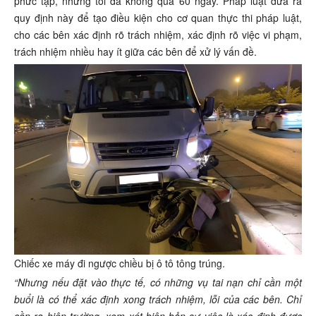
phức tạp, nhưng tối đa không quá 60 ngày. Pháp luật đưa ra
quy định này để tạo điều kiện cho cơ quan thực thi pháp luật,
cho các bên xác định rõ trách nhiệm, xác định rõ việc vi phạm,
trách nhiệm nhiều hay ít giữa các bên để xử lý vấn đề.
Chiếc xe máy đi ngược chiều bị ô tô tông trúng.
“Nhưng nếu đặt vào thực tế, có những vụ tai nạn chỉ cần một
buổi là có thể xác định xong trách nhiệm, lỗi của các bên. Chỉ
cần ra hiện trường, xem xét biên bản sự việc là xác định được