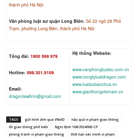
thành phố Hà Nội.
Văn phòng luật sư quận Long Biên:
Số 22 ngõ 29 Phố
Trạm, phường Long Biên, thành phố Hà Nội
Hệ thống Website:
Tổng đài:
1900 599 979
www.vanphongluatsu.com.vn
Hotline:
098.301.9109
www.congtyluatdragon.com
www.luatsubaochua.vn
Email:
www.giaothongvietnam.vn
dragonlawfirm@gmail.com
TAGS
gửi hình ảnh qua VNeID
hậu quả vi phạm giao thông
lỗi giao thông phổ biến
Nghị định 168/2024/NĐ-CP
phòng tránh vi phạm giao thông
thời hạn xác minh vi phạm