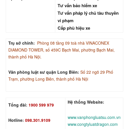
Tư vấn bảo hiểm xe
Tư vấn pháp lý chủ tàu thuyền
vi phạm
Cấp phù hiệu xe
Trụ sở chính:
Phòng 08 tầng 09 toà nhà VINACONEX
DIAMOND TOWER, số 459C Bạch Mai, phường Bạch Mai,
thành phố Hà Nội.
Văn phòng luật sư quận Long Biên:
Số 22 ngõ 29 Phố
Trạm, phường Long Biên, thành phố Hà Nội
Hệ thống Website:
Tổng đài:
1900 599 979
www.vanphongluatsu.com.vn
Hotline:
098.301.9109
www.congtyluatdragon.com