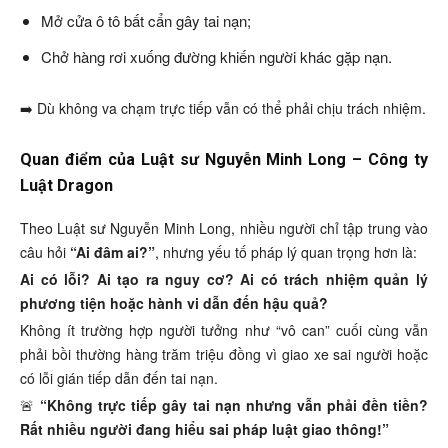
Mở cửa ô tô bất cẩn gây tai nạn;
Chở hàng rơi xuống đường khiến người khác gặp nạn.
➡️ Dù không va chạm trực tiếp vẫn có thể phải chịu trách nhiệm.
Quan điểm của Luật sư Nguyễn Minh Long – Công ty
Luật Dragon
Theo Luật sư Nguyễn Minh Long, nhiều người chỉ tập trung vào
câu hỏi
“Ai đâm ai?”
, nhưng yếu tố pháp lý quan trọng hơn là:
Ai có lỗi? Ai tạo ra nguy cơ? Ai có trách nhiệm quản lý
phương tiện hoặc hành vi dẫn đến hậu quả?
Không ít trường hợp người tưởng như “vô can” cuối cùng vẫn
phải bồi thường hàng trăm triệu đồng vì giao xe sai người hoặc
có lỗi gián tiếp dẫn đến tai nạn.
🚨
“Không trực tiếp gây tai nạn nhưng vẫn phải đền tiền?
Rất nhiều người đang hiểu sai pháp luật giao thông!”