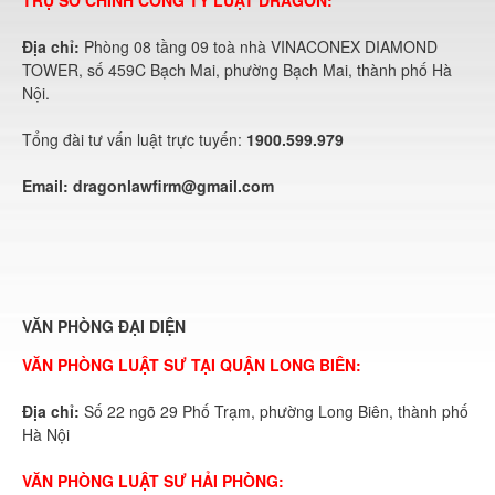
TRỤ SỞ CHÍNH CÔNG TY LUẬT DRAGON:
Địa chỉ:
Phòng 08 tầng 09 toà nhà VINACONEX DIAMOND
TOWER, số 459C Bạch Mai, phường Bạch Mai, thành phố Hà
Nội.
Tổng đài tư vấn luật trực tuyến:
1900.599.979
Email:
dragonlawfirm@gmail.com
VĂN PHÒNG ĐẠI DIỆN
VĂN PHÒNG LUẬT SƯ TẠI QUẬN LONG BIÊN:
Địa chỉ:
Số 22 ngõ 29 Phố Trạm, phường Long Biên, thành phố
Hà Nội
VĂN PHÒNG LUẬT SƯ HẢI PHÒNG: