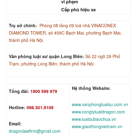
vi phạm
Cấp phù hiệu xe
Trụ sở chính:
Phòng 08 tầng 09 toà nhà VINACONEX
DIAMOND TOWER, số 459C Bạch Mai, phường Bạch Mai,
thành phố Hà Nội.
Văn phòng luật sư quận Long Biên:
Số 22 ngõ 29 Phố
Trạm, phường Long Biên, thành phố Hà Nội
Hệ thống Website:
Tổng đài:
1900 599 979
www.vanphongluatsu.com.vn
Hotline:
098.301.9109
www.congtyluatdragon.com
www.luatsubaochua.vn
Email:
www.giaothongvietnam.vn
dragonlawfirm@gmail.com