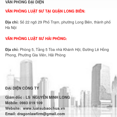
VĂN PHÒNG ĐẠI DIỆN
VĂN PHÒNG LUẬT SƯ TẠI QUẬN LONG BIÊN:
Địa chỉ:
Số 22 ngõ 29 Phố Trạm, phường Long Biên, thành phố
Hà Nội
VĂN PHÒNG LUẬT SƯ HẢI PHÒNG:
Địa chỉ:
Phòng 5, Tầng 5 Tòa nhà Khánh Hội, Đường Lê Hồng
Phong, Phường Gia Viên, Hải Phòng
ĐẠI DIỆN CÔNG TY
Giám đốc : LS NGUYỄN MINH LONG
Mobile: 0983 019 109
Website:
www.luatsubaochua.vn
Email:
dragonlawfirm@gmail.com