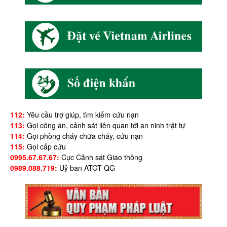
112:
Yêu cầu trợ giúp, tìm kiếm cứu nạn
113:
Gọi công an, cảnh sát liên quan tới an ninh trật tự
114:
Gọi phòng cháy chữa cháy, cứu nạn
115:
Gọi cấp cứu
0995.67.67.67:
Cục Cảnh sát Giao thông
0989.088.719:
Uỷ ban ATGT QG