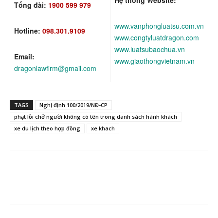
Tổng đài:
1900 599 979
www.vanphongluatsu.com.vn
Hotline:
098.301.9109
www.congtyluatdragon.com
www.luatsubaochua.vn
Email:
www.giaothongvietnam.vn
dragonlawfirm@gmail.com
TAGS
Nghị định 100/2019/NĐ-CP
phạt lỗi chở người không có tên trong danh sách hành khách
xe du lịch theo hợp đồng
xe khach