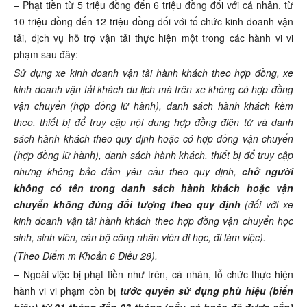
– Phạt tiền từ 5 triệu đồng đến 6 triệu đồng đối với cá nhân, từ
10 triệu đồng đến 12 triệu đồng đối với tổ chức kinh doanh vận
tải, dịch vụ hỗ trợ vận tải thực hiện một trong các hành vi vi
phạm sau đây:
Sử dụng xe kinh doanh vận tải hành khách theo hợp đồng, xe
kinh doanh vận tải khách du lịch mà trên xe không có hợp đồng
vận chuyển (hợp đồng lữ hành), danh sách hành khách kèm
theo, thiết bị để truy cập nội dung hợp đồng điện tử và danh
sách hành khách theo quy định hoặc có hợp đồng vận chuyển
(hợp đồng lữ hành), danh sách hành khách, thiết bị để truy cập
nhưng không bảo đảm yêu cầu theo quy định,
chở người
không có tên trong danh sách hành khách hoặc vận
chuyển không đúng đối tượng theo quy định
(đối với xe
kinh doanh vận tải hành khách theo hợp đồng vận chuyển học
sinh, sinh viên, cán bộ công nhân viên đi học, đi làm việc).
(Theo Điểm m Khoản 6 Điều 28).
– Ngoài việc bị phạt tiền như trên, cá nhân, tổ chức thực hiện
hành vi vi phạm còn bị
tước quyền sử dụng phù hiệu (biển
hiệu) từ 01 tháng đến 03 tháng (nếu có hoặc đã được cấp)