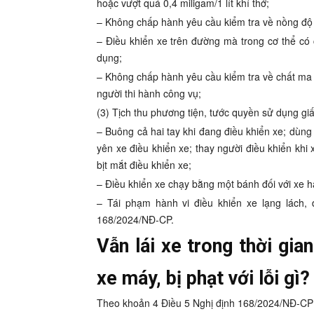
hoặc vượt quá 0,4 miligam/1 lít khí thở;
– Không chấp hành yêu cầu kiểm tra về nồng độ 
– Điều khiển xe trên đường mà trong cơ thể có
dụng;
– Không chấp hành yêu cầu kiểm tra về chất ma 
người thi hành công vụ;
(3) Tịch thu phương tiện, tước quyền sử dụng giấy
– Buông cả hai tay khi đang điều khiển xe; dùng
yên xe điều khiển xe; thay người điều khiển khi
bịt mắt điều khiển xe;
– Điều khiển xe chạy bằng một bánh đối với xe h
– Tái phạm hành vi điều khiển xe lạng lách,
168/2024/NĐ-CP.
Vẫn lái xe trong thời gia
xe máy, bị phạt với lỗi gì?
Theo khoản 4 Điều 5 Nghị định 168/2024/NĐ-CP 