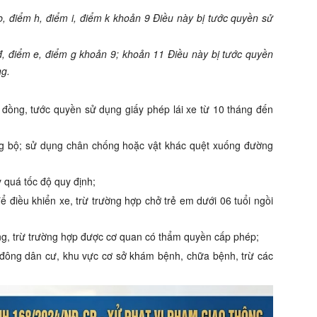
b, điểm h, điểm i, điểm k khoản 9 Điều này bị tước quyền sử
 đ, điểm e, điểm g khoản 9; khoản 11 Điều này bị tước quyền
ng.
 đồng, tước quyền sử dụng giấy phép lái xe từ 10 tháng đến
ờng bộ; sử dụng chân chống hoặc vật khác quệt xuống đường
 quá tốc độ quy định;
ể điều khiển xe, trừ trường hợp chở trẻ em dưới 06 tuổi ngồi
ông, trừ trường hợp được cơ quan có thẩm quyền cấp phép;
hu đông dân cư, khu vực cơ sở khám bệnh, chữa bệnh, trừ các