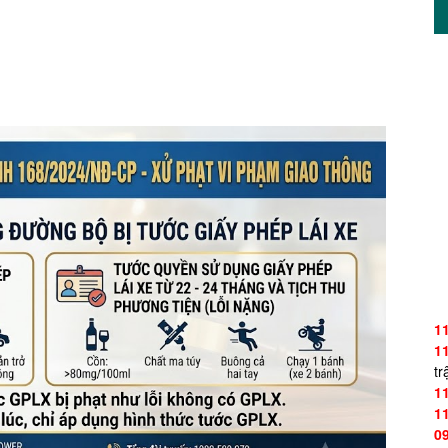
1
1
tr
1
1
0