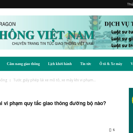
Thứ
Cẩm nang giao thông
Lịch khởi hành
Tin tức
Ô tô & Xe máy
V
thông
Tước giấy phép lái xe mô tô, xe máy khi vi phạm...
hi vi phạm quy tắc giao thông đường bộ nào?
6