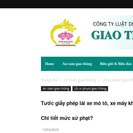
Home
An toàn giao thông
Biên giới & Biển đảo
Trang chủ
An toàn giao thông
Lỗi vi phạm giao 
An toàn giao thông
Lỗi vi phạm giao thông
Tước giấy phép lái xe mô tô, xe máy k
Chi tiết mức xử phạt?
15/06/2026