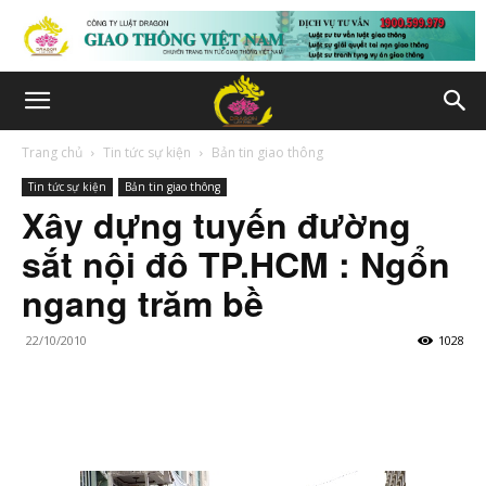
Trang chủ
Tin tức sự kiện
Bản tin giao thông
Tin tức sự kiện
Bản tin giao thông
Xây dựng tuyến đường
sắt nội đô TP.HCM : Ngổn
ngang trăm bề
22/10/2010
1028