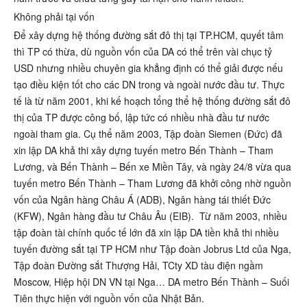
Không phải tại vốn
Để xây dựng hệ thống đường sắt đô thị tại TP.HCM, quyết tâm
thì TP có thừa, dù nguồn vốn của DA có thể trên vài chục tỷ
USD nhưng nhiều chuyên gia khẳng định có thể giải được nếu
tạo điều kiện tốt cho các DN trong và ngoài nước đầu tư. Thực
tế là từ năm 2001, khi kế hoạch tổng thể hệ thống đường sắt đô
thị của TP được công bố, lập tức có nhiều nhà đầu tư nước
ngoài tham gia. Cụ thể năm 2003, Tập đoàn Siemen (Đức) đã
xin lập DA khả thi xây dựng tuyến metro Bến Thành – Tham
Lương, và Bến Thành – Bến xe Miền Tây, và ngày 24/8 vừa qua
tuyến metro Bến Thành – Tham Lương đã khởi công nhờ nguồn
vốn của Ngân hàng Châu Á (ADB), Ngân hàng tái thiết Đức
(KFW), Ngân hàng đầu tư Châu Âu (EIB). Từ năm 2003, nhiều
tập đoàn tài chính quốc tế lớn đã xin lập DA tiền khả thi nhiều
tuyến đường sắt tại TP HCM như Tập đoàn Jobrus Ltd của Nga,
Tập đoàn Đường sắt Thượng Hải, TCty XD tàu điện ngầm
Moscow, Hiệp hội DN VN tại Nga… DA metro Bến Thành – Suối
Tiên thực hiện với nguồn vốn của Nhật Bản.