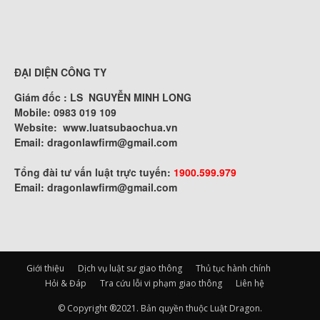
ĐẠI DIỆN CÔNG TY
Giám đốc : LS NGUYỄN MINH LONG
Mobile: 0983 019 109
Website:
www.luatsubaochua.vn
Email:
dragonlawfirm@gmail.com
Tổng đài tư vấn luật trực tuyến:
1900.599.979
Email:
dragonlawfirm@gmail.com
Giới thiệu
Dịch vụ luật sư giao thông
Thủ tục hành chính
Hỏi & Đáp
Tra cứu lỗi vi phạm giao thông
Liên hệ
© Copyright ®2021. Bản quyền thuộc Luật Dragon.