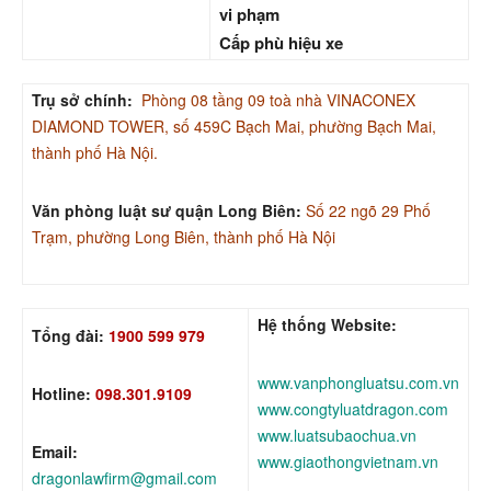
vi phạm
Cấp phù hiệu xe
Trụ sở chính:
Phòng 08 tầng 09 toà nhà VINACONEX
DIAMOND TOWER, số 459C Bạch Mai, phường Bạch Mai,
thành phố Hà Nội.
Văn phòng luật sư quận Long Biên:
Số 22 ngõ 29 Phố
Trạm, phường Long Biên, thành phố Hà Nội
Hệ thống Website:
Tổng đài:
1900 599 979
www.vanphongluatsu.com.vn
Hotline:
098.301.9109
www.congtyluatdragon.com
www.luatsubaochua.vn
Email:
www.giaothongvietnam.vn
dragonlawfirm@gmail.com