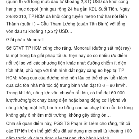
(quận 9) với tổng mức đầu tư khoảng 2,3 tỷ USD đã khởi công
hạng mục depot (nhà ga) rộng 24 ha gần KDL Suối Tiên. Ngày
24/8/2010, TP.HCM đã khởi công tuyến metro thứ hai nối Bến
Thành (quận1) – Cầu Tham Lương (quận Tân Bình) với tổng
vốn đầu tư khoảng 1,25 tỷ USD…
Giải pháp Monorail
Sở GTVT TP.HCM cũng cho rằng, Monorail (đường sắt một ray)
là một trong ba giải pháp tối ưu hiện nay do có nhiều ưu điểm
nổi trội so với các phương tiện khác như: đường chiếm ít diện
tích nhất, phù hợp với tình hình đất ngày càng eo hẹp tại TP
HCM; Vòng cua của đường nhỏ nên tàu có thể chạy luồn lách
qua các tòa nhà mà tốc độ trung bình vẫn đạt từ 6 – 90 km/h.
Trong khi đó, năng lực vận chuyển rất lớn, có thể đạt 60.000
lượt/hướng/giờ; chạy bằng điện hoặc bằng động cơ Hybrid và
năng lượng mặt trời, bánh xe bằng cao su chạy trên nền bê tông
không gây ô nhiễm môi trường, không gây tiếng ồn…
Chia sẻ quan điểm này, PGS TS Phạm Sĩ Liêm cho rằng, tất cả
các TP lớn trên thế giới đều đã sử dụng monorail từ khoảng 100
năm trước và chưa từng gây tai nạn cho hành khách.