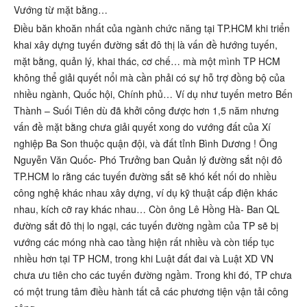
Vướng từ mặt bằng…
Điều băn khoăn nhất của ngành chức năng tại TP.HCM khi triển
khai xây dựng tuyến đường sắt đô thị là vấn đề hướng tuyến,
mặt bằng, quản lý, khai thác, cơ chế… mà một mình TP HCM
không thể giải quyết nổi mà cần phải có sự hỗ trợ đồng bộ của
nhiều ngành, Quốc hội, Chính phủ… Ví dụ như tuyến metro Bến
Thành – Suối Tiên dù đã khởi công được hơn 1,5 năm nhưng
vấn đề mặt bằng chưa giải quyết xong do vướng đất của Xí
nghiệp Ba Son thuộc quận đội, và đất tỉnh Bình Dương ! Ông
Nguyễn Văn Quốc- Phó Trưởng ban Quản lý đường sắt nội đô
TP.HCM lo rằng các tuyến đường sắt sẽ khó kết nối do nhiều
công nghệ khác nhau xây dựng, ví dụ kỹ thuật cấp điện khác
nhau, kích cỡ ray khác nhau… Còn ông Lê Hồng Hà- Ban QL
đường sắt đô thị lo ngại, các tuyến đường ngầm của TP sẽ bị
vướng các móng nhà cao tầng hiện rất nhiều và còn tiếp tục
nhiều hơn tại TP HCM, trong khi Luật đất đai và Luật XD VN
chưa ưu tiên cho các tuyến đường ngầm. Trong khi đó, TP chưa
có một trung tâm điều hành tất cả các phương tiện vận tải công