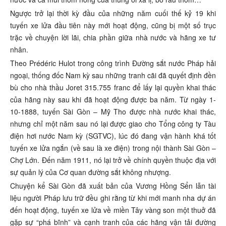
Ngược trở lại thời kỳ đầu của những năm cuối thế kỷ 19 khi
tuyến xe lửa đầu tiên này mới hoạt động, cũng bị một số trục
trặc về chuyện lời lãi, chia phần giữa nhà nước và hãng xe tư
nhân.
Theo Prédéric Hulot trong công trình Đường sắt nước Pháp hải
ngoại, thống đốc Nam kỳ sau những tranh cãi đã quyết định đền
bù cho nhà thầu Joret 315.755 franc để lấy lại quyền khai thác
của hãng này sau khi đã hoạt động được ba năm. Từ ngày 1-
10-1888, tuyến Sài Gòn – Mỹ Tho được nhà nước khai thác,
nhưng chỉ một năm sau nó lại được giao cho Tổng công ty Tàu
điện hơi nước Nam kỳ (SGTVC), lúc đó đang vận hành khá tốt
tuyến xe lửa ngắn (về sau là xe điện) trong nội thành Sài Gòn –
Chợ Lớn. Đến năm 1911, nó lại trở về chính quyền thuộc địa với
sự quản lý của Cơ quan đường sắt không nhượng.
Chuyện kể Sài Gòn đã xuất bản của Vương Hồng Sển lẫn tài
liệu người Pháp lưu trữ đều ghi rằng từ khi mới manh nha dự án
đến hoạt động, tuyến xe lửa về miền Tây vàng son một thuở đã
gặp sự “phá bĩnh” và cạnh tranh của các hãng vận tải đường