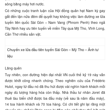
sông bằng máy hơi nước.
Có những cuộc tranh luận của Hội đồng quản hạt Nam kỳ gay
gắt đến tận nửa đêm để quyết hay không việc làm đường xe lửa
tuyến liên quốc Sài Gòn – Nam Vang (Phnom Penh) theo ngả
Tây Ninh hay ưu tiên tuyến về miền Tây qua Mỹ Tho, Vĩnh Long,
Cần Thơ nhiều sản vật.
Chuyến xe lửa đầu tiên tuyến Sài Gòn – Mỹ Tho – Ảnh tư
liệu
Lãng quên
Tuy nhiên, con đường hiện đại nhất VN cuối thế kỷ 19 này vẫn
được khởi công nhanh chóng. Theo nghiên cứu của Frédéric
Hulot, ngay từ đầu nó đã thu hút được vài nghìn hành khách mỗi
ngày dù lượng hàng hóa còn thấp. Nhà thầu tư nhân Joret đã
thuê tàu biển chở được ba đầu máy (về sau là năm đầu máy),
14 toa hành khách và 70 toa hàng. Có chi tiết ghi lại rằng một