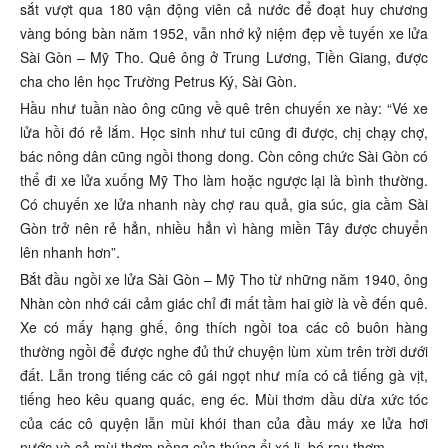
sắt vượt qua 180 vận động viên cả nước để đoạt huy chương
vàng bóng bàn năm 1952, vẫn nhớ kỷ niệm đẹp về tuyến xe lửa
Sài Gòn – Mỹ Tho. Quê ông ở Trung Lương, Tiền Giang, được
cha cho lên học Trường Petrus Ký, Sài Gòn.
Hầu như tuần nào ông cũng về quê trên chuyến xe này: “Vé xe
lửa hồi đó rẻ lắm. Học sinh như tui cũng đi được, chị chạy chợ,
bác nông dân cũng ngồi thong dong. Còn công chức Sài Gòn có
thể đi xe lửa xuống Mỹ Tho làm hoặc ngược lại là bình thường.
Có chuyến xe lửa nhanh này chợ rau quả, gia súc, gia cầm Sài
Gòn trở nên rẻ hẳn, nhiều hẳn vì hàng miền Tây được chuyển
lên nhanh hơn”.
Bắt đầu ngồi xe lửa Sài Gòn – Mỹ Tho từ những năm 1940, ông
Nhàn còn nhớ cái cảm giác chỉ đi mất tầm hai giờ là về đến quê.
Xe có mấy hạng ghế, ông thích ngồi toa các cô buôn hàng
thường ngồi để được nghe đủ thứ chuyện lùm xùm trên trời dưới
đất. Lẫn trong tiếng các cô gái ngọt như mía có cả tiếng gà vịt,
tiếng heo kêu quang quác, eng éc. Mùi thơm dầu dừa xức tóc
của các cô quyện lẫn mùi khói than của đầu máy xe lửa hơi
nước và cả mùi thơm nồng của thúng ổi xá lị, bó rau thơm…