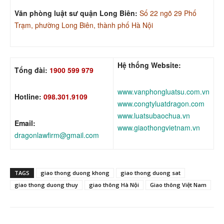
Văn phòng luật sư quận Long Biên:
Số 22 ngõ 29 Phố
Trạm, phường Long Biên, thành phố Hà Nội
Hệ thống Website:
Tổng đài:
1900 599 979
www.vanphongluatsu.com.vn
Hotline:
098.301.9109
www.congtyluatdragon.com
www.luatsubaochua.vn
Email:
www.giaothongvietnam.vn
dragonlawfirm@gmail.com
TAGS
giao thong duong khong
giao thong duong sat
giao thong duong thuy
giao thông Hà Nội
Giao thông Việt Nam