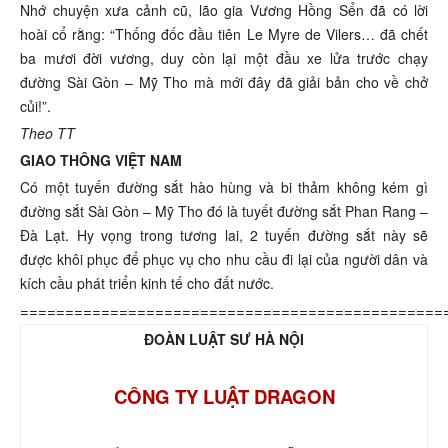
Nhớ chuyện xưa cảnh cũ, lão gia Vương Hồng Sển đã có lời
hoài cổ rằng: “Thống đốc đầu tiên Le Myre de Vilers… đã chết
ba mươi đời vương, duy còn lại một đầu xe lửa trước chạy
đường Sài Gòn – Mỹ Tho mà mới đây đã giải bản cho về chở
củi!”.
Theo TT
GIAO THÔNG VIỆT NAM
Có một tuyến đường sắt hào hùng và bi thảm không kém gì
đường sắt Sài Gòn – Mỹ Tho đó là tuyết đường sắt Phan Rang –
Đà Lạt. Hy vọng trong tương lai, 2 tuyến đường sắt này sẽ
được khôi phục để phục vụ cho nhu cầu đi lại của người dân và
kích cầu phát triển kinh tế cho đất nước.
===============================================
ĐOÀN LUẬT SƯ HÀ NỘI
CÔNG TY LUẬT DRAGON