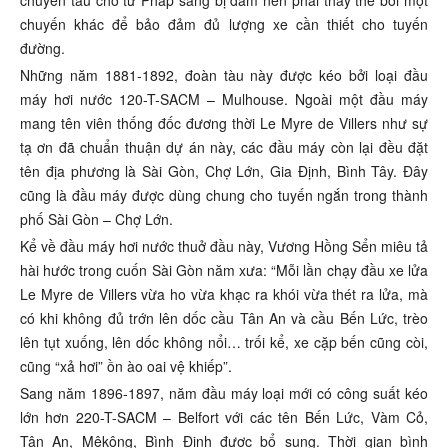
chuyến tàu chở từ Pháp sang bị đắm nên phải thay thế bởi một
chuyến khác để bảo đảm đủ lượng xe cần thiết cho tuyến
đường.
Những năm 1881-1892, đoàn tàu này được kéo bởi loại đầu
máy hơi nước 120-T-SACM – Mulhouse. Ngoài một đầu máy
mang tên viên thống đốc đương thời Le Myre de Villers như sự
tạ ơn đã chuẩn thuận dự án này, các đầu máy còn lại đều đặt
tên địa phương là Sài Gòn, Chợ Lớn, Gia Định, Bình Tây. Đây
cũng là đầu máy được dùng chung cho tuyến ngắn trong thành
phố Sài Gòn – Chợ Lớn.
Kể về đầu máy hơi nước thuở đầu này, Vương Hồng Sển miêu tả
hài hước trong cuốn Sài Gòn năm xưa: “Mỗi lần chạy đầu xe lửa
Le Myre de Villers vừa ho vừa khạc ra khói vừa thét ra lửa, mà
có khi không đủ trớn lên dốc cầu Tân An và cầu Bến Lức, trèo
lên tụt xuống, lên dốc không nổi… trối kể, xe cặp bến cũng còi,
cũng “xả hơi” ồn ào oai vệ khiếp”.
Sang năm 1896-1897, năm đầu máy loại mới có công suất kéo
lớn hơn 220-T-SACM – Belfort với các tên Bến Lức, Vàm Cỏ,
Tân An, Mêkông, Bình Định được bổ sung. Thời gian bình