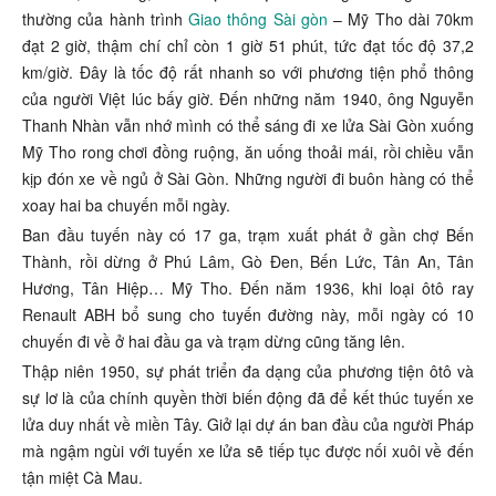
thường của hành trình
Giao thông Sài gòn
– Mỹ Tho dài 70km
đạt 2 giờ, thậm chí chỉ còn 1 giờ 51 phút, tức đạt tốc độ 37,2
km/giờ. Đây là tốc độ rất nhanh so với phương tiện phổ thông
của người Việt lúc bấy giờ. Đến những năm 1940, ông Nguyễn
Thanh Nhàn vẫn nhớ mình có thể sáng đi xe lửa Sài Gòn xuống
Mỹ Tho rong chơi đồng ruộng, ăn uống thoải mái, rồi chiều vẫn
kịp đón xe về ngủ ở Sài Gòn. Những người đi buôn hàng có thể
xoay hai ba chuyến mỗi ngày.
Ban đầu tuyến này có 17 ga, trạm xuất phát ở gần chợ Bến
Thành, rồi dừng ở Phú Lâm, Gò Đen, Bến Lức, Tân An, Tân
Hương, Tân Hiệp… Mỹ Tho. Đến năm 1936, khi loại ôtô ray
Renault ABH bổ sung cho tuyến đường này, mỗi ngày có 10
chuyến đi về ở hai đầu ga và trạm dừng cũng tăng lên.
Thập niên 1950, sự phát triển đa dạng của phương tiện ôtô và
sự lơ là của chính quyền thời biến động đã để kết thúc tuyến xe
lửa duy nhất về miền Tây. Giở lại dự án ban đầu của người Pháp
mà ngậm ngùi với tuyến xe lửa sẽ tiếp tục được nối xuôi về đến
tận miệt Cà Mau.