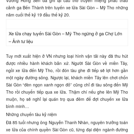
Vương Hồng Sển đã ghi lại câu thơ truyền miệng phác thảo
cảnh ga Bến Thành trên tuyến xe lửa Sài Gòn – Mỹ Tho những
năm cuối thế kỷ 19 đầu thế kỷ 20.
Xe lửa chạy tuyến Sài Gòn – Mỹ Tho ngừng ở ga Chợ Lớn
– Ảnh tư liệu
Tuy mới xuất hiện ở VN nhưng loại hình vận tải này đã thu hút
được nhiều hành khách bản xứ. Người Sài Gòn về miền Tây,
ngồi xe lửa đến Mỹ Tho, rồi đón tàu ghe đi tiếp sẽ lợi hơn gần
một ngày đường sông. Ngược lại, khách miền Tây lên chơi chốn
Sài Gòn “đèn ngọn xanh ngọn đỏ” cũng chỉ đi tàu sông đến Mỹ
Tho rồi chuyển tiếp qua xe lửa. Thậm chí nếu ghe lên Mỹ Tho
muộn, họ sẽ nghỉ lại quán trọ qua đêm để đợi chuyến xe lửa
bình minh…
Những chuyến tàu kỷ niệm
Đã 85 tuổi nhưng ông Nguyễn Thanh Nhàn, nguyên trưởng toán
xe lửa của chính quyền Sài Gòn cũ, từng đại diện ngành đường