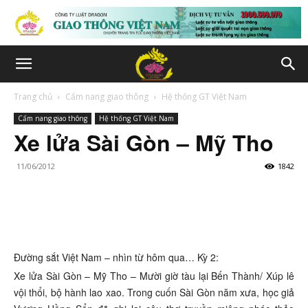
Trang chủ
Cẩm nang giao thông
Hệ thống GT Việt Nam
Cẩm nang giao thông
Hệ thống GT Việt Nam
Xe lửa Sài Gòn – Mỹ Tho
11/06/2012
1842
Đường sắt Việt Nam – nhìn từ hôm qua… Kỳ 2:
Xe lửa Sài Gòn – Mỹ Tho – Mười giờ tàu lại Bến Thành/ Xúp lê
vội thổi, bộ hành lao xao. Trong cuốn Sài Gòn năm xưa, học giả