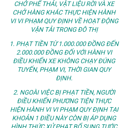
CHỞ PHẾ THẢI, VẬT LIỆU RỜI VÀ XE
CHỞ HÀNG KHÁC THỰC HIỆN HÀNH
VI VI PHẠM QUY ĐỊNH VỀ HOẠT ĐỘNG
VẬN TẢI TRONG ĐÔ THỊ
1. PHẠT TIỀN TỪ 1.000.000 ĐỒNG ĐẾN
2.000.000 ĐỒNG ĐỐI VỚI HÀNH VI
ĐIỀU KHIỂN XE KHÔNG CHẠY ĐÚNG
TUYẾN, PHẠM VI, THỜI GIAN QUY
ĐỊNH.
2. NGOÀI VIỆC BỊ PHẠT TIỀN, NGƯỜI
ĐIỀU KHIỂN PHƯƠNG TIỆN THỰC
HIỆN HÀNH VI VI PHẠM QUY ĐỊNH TẠI
KHOẢN 1 ĐIỀU NÀY CÒN BỊ ÁP DỤNG
HÌNH THỨC XỬ PHẠT BỔ SUNG TƯỚC