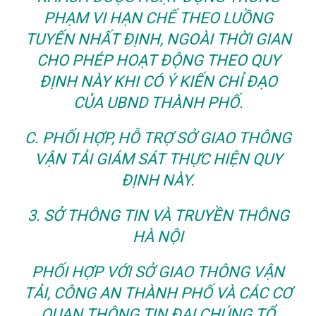
PHẠM VI HẠN CHẾ THEO LUỒNG
TUYẾN NHẤT ĐỊNH, NGOÀI THỜI GIAN
CHO PHÉP HOẠT ĐỘNG THEO QUY
ĐỊNH NÀY KHI CÓ Ý KIẾN CHỈ ĐẠO
CỦA UBND THÀNH PHỐ.
C. PHỐI HỢP, HỖ TRỢ SỞ GIAO THÔNG
VẬN TẢI GIÁM SÁT THỰC HIỆN QUY
ĐỊNH NÀY.
3. SỞ THÔNG TIN VÀ TRUYỀN THÔNG
HÀ NỘI
PHỐI HỢP VỚI SỞ GIAO THÔNG VẬN
TẢI, CÔNG AN THÀNH PHỐ VÀ CÁC CƠ
QUAN THÔNG TIN ĐẠI CHÚNG TỔ