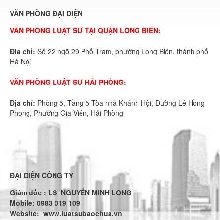
VĂN PHÒNG ĐẠI DIỆN
VĂN PHÒNG LUẬT SƯ TẠI QUẬN LONG BIÊN:
Địa chỉ:
Số 22 ngõ 29 Phố Trạm, phường Long Biên, thành phố
Hà Nội
VĂN PHÒNG LUẬT SƯ HẢI PHÒNG:
Địa chỉ:
Phòng 5, Tầng 5 Tòa nhà Khánh Hội, Đường Lê Hồng
Phong, Phường Gia Viên, Hải Phòng
ĐẠI DIỆN CÔNG TY
Giám đốc : LS NGUYỄN MINH LONG
Mobile: 0983 019 109
Website:
www.luatsubaochua.vn