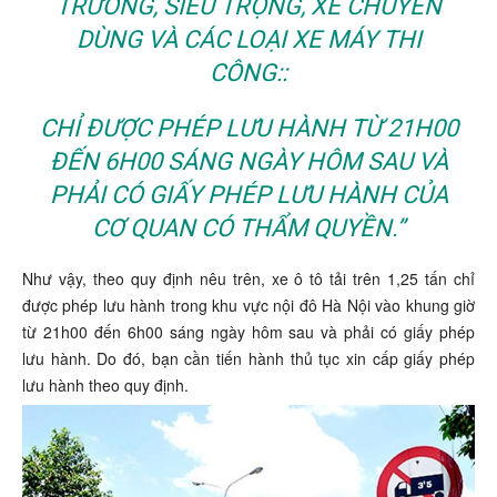
TRƯỜNG, SIÊU TRỌNG, XE CHUYÊN
DÙNG VÀ CÁC LOẠI XE MÁY THI
CÔNG::
CHỈ ĐƯỢC PHÉP LƯU HÀNH TỪ 21H00
ĐẾN 6H00 SÁNG NGÀY HÔM SAU VÀ
PHẢI CÓ GIẤY PHÉP LƯU HÀNH CỦA
CƠ QUAN CÓ THẨM QUYỀN.”
Như vậy, theo quy định nêu trên, xe ô tô tải trên 1,25 tấn chỉ
được phép lưu hành trong khu vực nội đô Hà Nội vào khung giờ
từ 21h00 đến 6h00 sáng ngày hôm sau và phải có giấy phép
lưu hành. Do đó, bạn cần tiến hành thủ tục xin cấp giấy phép
lưu hành theo quy định.