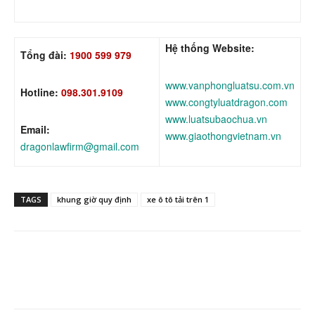
Hệ thống Website:
Tổng đài:
1900 599 979
www.vanphongluatsu.com.vn
Hotline:
098.301.9109
www.congtyluatdragon.com
www.luatsubaochua.vn
Email:
www.giaothongvietnam.vn
dragonlawfirm@gmail.com
TAGS
khung giờ quy định
xe ô tô tải trên 1