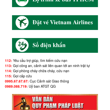
112:
Yêu cầu trợ giúp, tìm kiếm cứu nạn
113:
Gọi công an, cảnh sát liên quan tới an ninh trật tự
114:
Gọi phòng cháy chữa cháy, cứu nạn
115:
Gọi cấp cứu
0995.67.67.67:
Cục Cảnh sát Giao thông
0989.088.719:
Uỷ ban ATGT QG