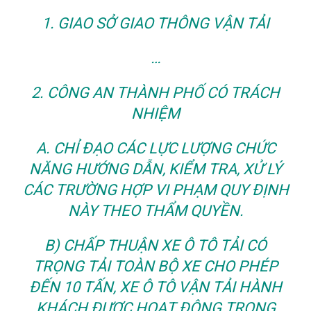
1. GIAO SỞ GIAO THÔNG VẬN TẢI
…
2. CÔNG AN THÀNH PHỐ CÓ TRÁCH
NHIỆM
A. CHỈ ĐẠO CÁC LỰC LƯỢNG CHỨC
NĂNG HƯỚNG DẪN, KIỂM TRA, XỬ LÝ
CÁC TRƯỜNG HỢP VI PHẠM QUY ĐỊNH
NÀY THEO THẨM QUYỀN.
B) CHẤP THUẬN XE Ô TÔ TẢI CÓ
TRỌNG TẢI TOÀN BỘ XE CHO PHÉP
ĐẾN 10 TẤN, XE Ô TÔ VẬN TẢI HÀNH
KHÁCH ĐƯỢC HOẠT ĐỘNG TRONG