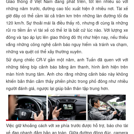
Giao thông ở Việt Nam đang phát triển, tốt lên nhiều so với
những năm trước, đường cao tốc xuất hiện ở nhiều nơi. Tài xế
giờ đây có thể cầm lái cả trăm km trên những làn đường tối đa
120 km/h. Sự thoải mái là điều thấy rõ, nhưng đi cùng là những
rủi ro tiềm ẩn vì tài xế có thể lơ là bất cứ lúc nào. Với lượng xe
đông và tạo áp lực lên giao thông đô thị như hiện nay, nếu thiếu
vắng những công nghệ cảnh báo nguy hiểm và tránh va chạm,
những va quệt có thể xảy thường xuyên.
Sử dụng chiếc CR-V gần một năm, anh Tuấn đã quen với với
những tiếng bíp cảnh báo bằng âm thanh, hình ảnh hiện trên
màn hình trung tâm. Anh cho rằng những cảnh báo này không
khiến bản thân cảm thấy phiền phức trong phố đông như nhiều
người đánh giá, ngược lại giúp bản thân tập trung hơn.
Việc giữ khoảng cách với xe phía trước được hỗ trợ, báo cho tài
xế đạp phanh đảm bảo an toàn. Giữa đường đông đúc, camera