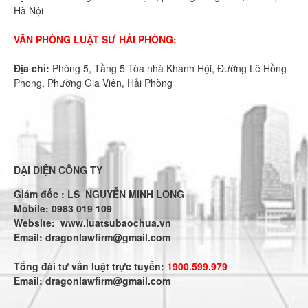
Hà Nội
VĂN PHÒNG LUẬT SƯ HẢI PHÒNG:
Địa chỉ:
Phòng 5, Tầng 5 Tòa nhà Khánh Hội, Đường Lê Hồng
Phong, Phường Gia Viên, Hải Phòng
ĐẠI DIỆN CÔNG TY
Giám đốc : LS NGUYỄN MINH LONG
Mobile: 0983 019 109
Website:
www.luatsubaochua.vn
Email:
dragonlawfirm@gmail.com
Tổng đài tư vấn luật trực tuyến:
1900.599.979
Email:
dragonlawfirm@gmail.com