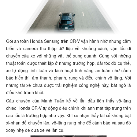
Gói an toàn Honda Sensing trên CR-V vận hành nhờ những cảm
biến và camera thu thập dữ liệu về khoảng cách, vận tốc di
chuyển của xe với những vật thể xung quanh. Cùng với những
thuật toán được thiết lập ở những trường hợp, dải tốc độ cụ thể,
xe tự động tính toán và kích hoạt tính năng an toàn như cảnh
báo hiển thị, âm thanh, phanh, rung và điều chỉnh vô lăng. Với
những tài xế chưa được trải nghiệm công nghệ này, bất ngờ là
điều khó tránh khỏi.
Câu chuyện của Mạnh Tuấn kể về lần đầu tiên thấy vô-lăng
chiếc Honda CR-V tự động điều chỉnh khi anh mất tập trung trên
cao tốc là trường hợp như vậy. Khi xe nhận thấy tài xế không bật
xi-nhan để chuyển làn, vô-lăng rung nhẹ để cảnh báo và sau đó
xoay nhẹ để đưa xe về làn cũ.