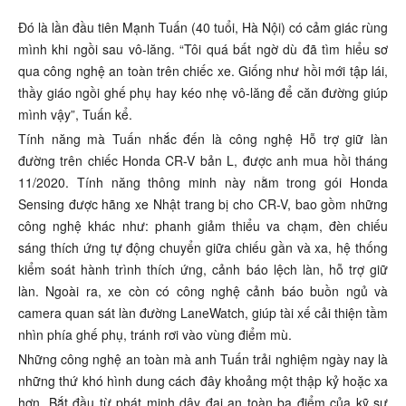
Đó là lần đầu tiên Mạnh Tuấn (40 tuổi, Hà Nội) có cảm giác rùng
mình khi ngồi sau vô-lăng. “Tôi quá bất ngờ dù đã tìm hiểu sơ
qua công nghệ an toàn trên chiếc xe. Giống như hồi mới tập lái,
thầy giáo ngồi ghế phụ hay kéo nhẹ vô-lăng để căn đường giúp
mình vậy”, Tuấn kể.
Tính năng mà Tuấn nhắc đến là công nghệ Hỗ trợ giữ làn
đường trên chiếc Honda CR-V bản L, được anh mua hồi tháng
11/2020. Tính năng thông minh này nằm trong gói Honda
Sensing được hãng xe Nhật trang bị cho CR-V, bao gồm những
công nghệ khác như: phanh giảm thiểu va chạm, đèn chiếu
sáng thích ứng tự động chuyển giữa chiếu gần và xa, hệ thống
kiểm soát hành trình thích ứng, cảnh báo lệch làn, hỗ trợ giữ
làn. Ngoài ra, xe còn có công nghệ cảnh báo buồn ngủ và
camera quan sát làn đường LaneWatch, giúp tài xế cải thiện tầm
nhìn phía ghế phụ, tránh rơi vào vùng điểm mù.
Những công nghệ an toàn mà anh Tuấn trải nghiệm ngày nay là
những thứ khó hình dung cách đây khoảng một thập kỷ hoặc xa
hơn. Bắt đầu từ phát minh dây đai an toàn ba điểm của kỹ sư