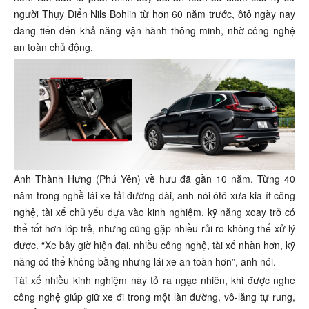
người Thụy Điển Nils Bohlin từ hơn 60 năm trước, ôtô ngày nay
đang tiến đến khả năng vận hành thông minh, nhờ công nghệ
an toàn chủ động.
Anh Thành Hưng (Phú Yên) về hưu đã gần 10 năm. Từng 40
năm trong nghề lái xe tải đường dài, anh nói ôtô xưa kia ít công
nghệ, tài xế chủ yếu dựa vào kinh nghiệm, kỹ năng xoay trở có
thể tốt hơn lớp trẻ, nhưng cũng gặp nhiều rủi ro không thể xử lý
được. “Xe bây giờ hiện đại, nhiều công nghệ, tài xế nhàn hơn, kỹ
năng có thể không bằng nhưng lái xe an toàn hơn”, anh nói.
Tài xế nhiều kinh nghiệm này tỏ ra ngạc nhiên, khi được nghe
công nghệ giúp giữ xe đi trong một làn đường, vô-lăng tự rung,