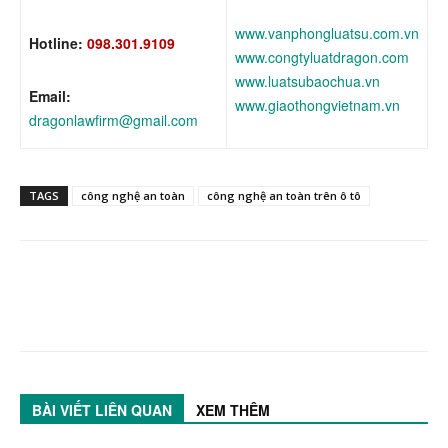
www.vanphongluatsu.com.vn
Hotline:
098.301.9109
www.congtyluatdragon.com
www.luatsubaochua.vn
Email:
www.giaothongvietnam.vn
dragonlawfirm@gmail.com
TAGS
công nghệ an toàn
công nghệ an toàn trên ô tô
BÀI VIẾT LIÊN QUAN
XEM THÊM