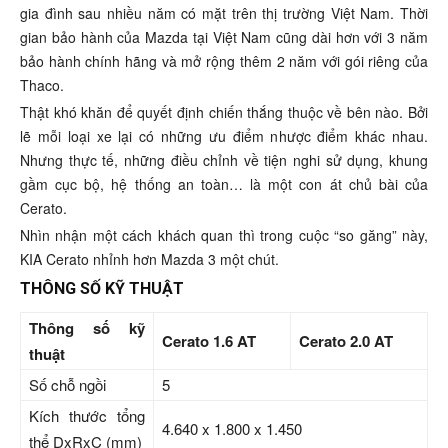
gia đình sau nhiều năm có mặt trên thị trường Việt Nam. Thời
gian bảo hành của Mazda tại Việt Nam cũng dài hơn với 3 năm
bảo hành chính hãng và mở rộng thêm 2 năm với gói riêng của
Thaco.
Thật khó khăn để quyết định chiến thắng thuộc về bên nào. Bởi
lẽ mỗi loại xe lại có những ưu điểm nhược điểm khác nhau.
Nhưng thực tế, những điều chỉnh về tiện nghi sử dụng, khung
gầm cục bộ, hệ thống an toàn… là một con át chủ bài của
Cerato.
Nhìn nhận một cách khách quan thì trong cuộc “so găng” này,
KIA Cerato nhỉnh hơn Mazda 3 một chút.
THÔNG SỐ KỸ THUẬT
Thông số kỹ
Cerato 1.6 AT
Cerato 2.0 AT
thuật
Số chỗ ngồi
5
Kích thước tổng
4.640 x 1.800 x 1.450
thể DxRxC (mm)