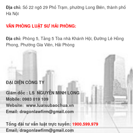
Địa chỉ:
Số 22 ngõ 29 Phố Trạm, phường Long Biên, thành phố
Hà Nội
VĂN PHÒNG LUẬT SƯ HẢI PHÒNG:
Địa chỉ:
Phòng 5, Tầng 5 Tòa nhà Khánh Hội, Đường Lê Hồng
Phong, Phường Gia Viên, Hải Phòng
ĐẠI DIỆN CÔNG TY
Giám đốc : LS NGUYỄN MINH LONG
Mobile: 0983 019 109
Website:
www.luatsubaochua.vn
Email:
dragonlawfirm@gmail.com
Tổng đài tư vấn luật trực tuyến:
1900.599.979
Email:
dragonlawfirm@gmail.com