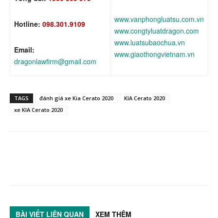
www.vanphongluatsu.com.vn
Hotline:
098.301.9109
www.congtyluatdragon.com
www.luatsubaochua.vn
Email:
www.giaothongvietnam.vn
dragonlawfirm@gmail.com
TAGS
đánh giá xe Kia Cerato 2020
KIA Cerato 2020
xe KIA Cerato 2020
BÀI VIẾT LIÊN QUAN
XEM THÊM