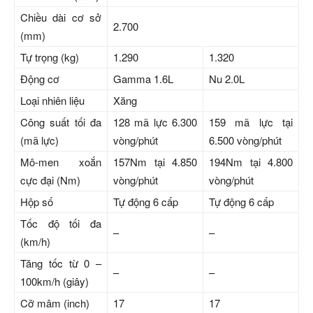
Chiều dài cơ sở
2.700
(mm)
Tự trọng (kg)
1.290
1.320
Động cơ
Gamma 1.6L
Nu 2.0L
Loại nhiên liệu
Xăng
Công suất tối đa
128 mã lực 6.300
159 mã lực tại
(mã lực)
vòng/phút
6.500 vòng/phút
Mô-men xoắn
157Nm tại 4.850
194Nm tại 4.800
cực đại (Nm)
vòng/phút
vòng/phút
Hộp số
Tự động 6 cấp
Tự động 6 cấp
Tốc độ tối đa
–
–
(km/h)
Tăng tốc từ 0 –
–
–
100km/h (giây)
Cỡ mâm (inch)
17
17