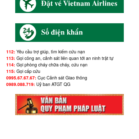
112:
Yêu cầu trợ giúp, tìm kiếm cứu nạn
113:
Gọi công an, cảnh sát liên quan tới an ninh trật tự
114:
Gọi phòng cháy chữa cháy, cứu nạn
115:
Gọi cấp cứu
0995.67.67.67:
Cục Cảnh sát Giao thông
0989.088.719:
Uỷ ban ATGT QG