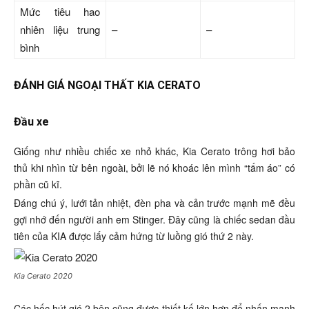
Mức tiêu hao
nhiên liệu trung
–
–
bình
ĐÁNH GIÁ NGOẠI THẤT KIA CERATO
Đầu xe
Giống như nhiều chiếc xe nhỏ khác, Kia Cerato trông hơi bảo
thủ khi nhìn từ bên ngoài, bởi lẽ nó khoác lên mình “tấm áo” có
phần cũ kĩ.
Đáng chú ý, lưới tản nhiệt, đèn pha và cản trước mạnh mẽ đều
gợi nhớ đến người anh em Stinger. Đây cũng là chiếc sedan đầu
tiên của KIA được lấy cảm hứng từ luồng gió thứ 2 này.
Kia Cerato 2020
Các hốc hút gió 2 bên cũng được thiết kế lớn hơn để nhấn mạnh