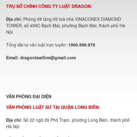
TRỤ SỞ CHÍNH CÔNG TY LUẬT DRAGON:
Địa chỉ:
Phòng 08 tầng 09 toà nhà VINACONEX DIAMOND
TOWER, số 459C Bạch Mai, phường Bạch Mai, thành phố Hà
Nội.
Tổng đài tư vấn luật trực tuyến:
1900.599.979
Email:
dragonlawfirm@gmail.com
VĂN PHÒNG ĐẠI DIỆN
VĂN PHÒNG LUẬT SƯ TẠI QUẬN LONG BIÊN:
Địa chỉ:
Số 22 ngõ 29 Phố Trạm, phường Long Biên, thành phố
Hà Nội