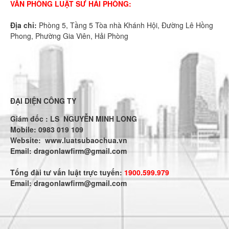
VĂN PHÒNG LUẬT SƯ HẢI PHÒNG:
Địa chỉ:
Phòng 5, Tầng 5 Tòa nhà Khánh Hội, Đường Lê Hồng
Phong, Phường Gia Viên, Hải Phòng
ĐẠI DIỆN CÔNG TY
Giám đốc : LS NGUYỄN MINH LONG
Mobile: 0983 019 109
Website:
www.luatsubaochua.vn
Email:
dragonlawfirm@gmail.com
Tổng đài tư vấn luật trực tuyến:
1900.599.979
Email:
dragonlawfirm@gmail.com