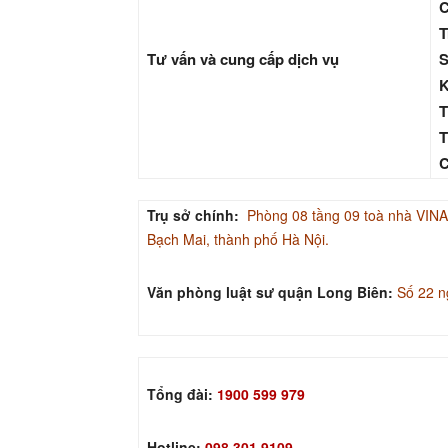
C
T
Tư vấn và cung cấp dịch vụ
S
K
T
T
C
Trụ sở chính:
Phòng 08 tầng 09 toà nhà V
Bạch Mai, thành phố Hà Nội.
Văn phòng luật sư quận Long Biên:
Số 22 n
Tổng đài:
1900 599 979
Hotline:
098.301.9109