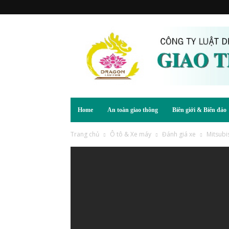
Home
An toàn giao thông
Biên giới & Biển đảo
Trang chủ
Ô tô & Xe máy
Đánh giá xe
Mitsubi