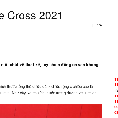
se Cross 2021
1146
 một chút về thiết kế, tuy nhiên động cơ vẫn không
1
1
ích thước tổng thế chiều dài x chiều rộng x chiều cao là
tr
70 mm. Như vậy, xe có kích thước tương đương với 1 chiếc
1
1
0
0