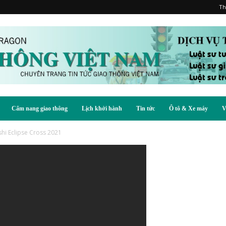
Th
Cẩm nang giao thông
Lịch khởi hành
Tin tức
Ô tô & Xe máy
V
shi Eclipse Cross 2021