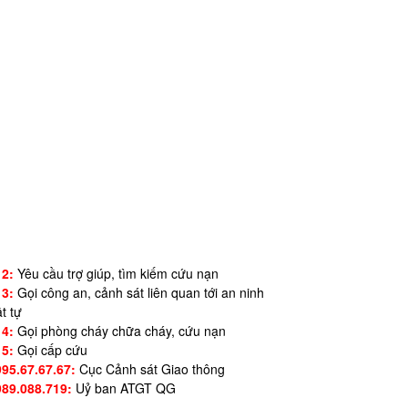
12:
Yêu cầu trợ giúp, tìm kiếm cứu nạn
13:
Gọi công an, cảnh sát liên quan tới an ninh
ật tự
14:
Gọi phòng cháy chữa cháy, cứu nạn
15:
Gọi cấp cứu
995.67.67.67:
Cục Cảnh sát Giao thông
989.088.719:
Uỷ ban ATGT QG