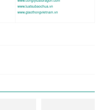
www.congtyluatdragon.com
www.luatsubaochua.vn
www.giaothongvietnam.vn