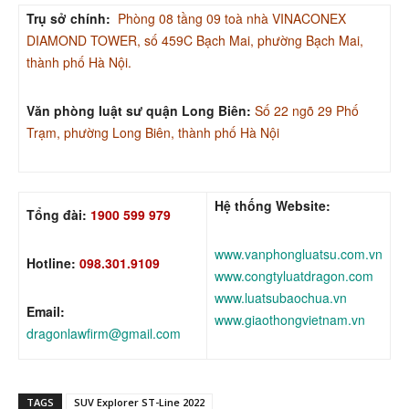
Trụ sở chính:
Phòng 08 tầng 09 toà nhà VINACONEX
DIAMOND TOWER, số 459C Bạch Mai, phường Bạch Mai,
thành phố Hà Nội.
Văn phòng luật sư quận Long Biên:
Số 22 ngõ 29 Phố
Trạm, phường Long Biên, thành phố Hà Nội
Hệ thống Website:
Tổng đài:
1900 599 979
www.vanphongluatsu.com.vn
Hotline:
098.301.9109
www.congtyluatdragon.com
www.luatsubaochua.vn
Email:
www.giaothongvietnam.vn
dragonlawfirm@gmail.com
TAGS
SUV Explorer ST-Line 2022