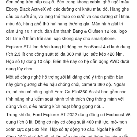
đen bóng trên nắp ca-pô. Bên trong khong cabin, ghế ngồi màu
Ebony Black ActiveX với các đường chỉ khâu màu đỏ. Hàng ghế
đầu có sưởi ấm, vô-lăng thể thao có sưởi và các đường chỉ khâu
màu đỏ, hàng ghế thứ hai hạng thương gia. Màn hình giải trí
cảm ứng 10,1 inch, dàn âm thanh Bang & Olufsen 12 loa, logo
ST-Line ở thảm trải sàn, sạc không dây cho smartphone.
Explorer ST-Line được trang bị động cơ EcoBoost 4 xi lanh dung
tích 2,3 lít cho công suất tối đa 300 mã lực, sức kéo 420 Nm.
Hộp số tự động 10 cấp. Biến thể này có hệ dẫn động AWD dưới
dạng tùy chọn.
Một số công nghệ hỗ trợ người lái đáng chú ý trên phiên bản
này gồm gương chiếu hậu chống chói, camera 360 độ. Ngoài
ra, nó còn có công nghệ Ford Co-Pilot360 Assist bao gồm các
tính năng như kiểm soát hành trình thích ứng thông minh với
dừng và đi, điều hướng kích hoạt bằng giọng nói…
Trong khi đó, Ford Explorer ST 2022 dùng động cơ Ecoboost V6
dung tích 3 lít. Động cơ này có công suất 400 mã lực, mô-men
xoắn cực đại 563 Nm. Hộp số tự động 10 cấp. Ngoài hệ dẫn
động AWD như đời cũ, phiên bản này còn có thêm tùy chọn dẫn