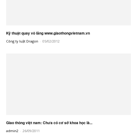
Kỹ thuật quay vô lăng www.giaothongvietnam.vn
Công ty luật Dragon
-
05/02/2012
Giao thông việt nam: Chưa có cơ sở khoa học là...
admin2
-
26/09/2011