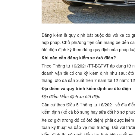
Đăng kiểm là quy định bắt buộc đối với xe cơ g
hợp pháp. Chủ phương tiện cần mang xe đến các 
ôtô điện định kỳ theo đúng quy định của pháp luậ
Khi nào cần đăng kiểm xe ôtô điện?
Theo Thông tư 16/2021/TT-BGTVT áp dụng từ ngà
doanh vận tải có chu kỳ kiểm định như sau: ôtô
tháng; ôtô đã sản xuất trên 7 năm tới 12 năm: 12
Địa điểm và quy trình kiểm định xe ôtô điện
Địa điểm kiểm định xe ôtô điện
Căn cứ theo Điều 5 Thông tư 16/2021 về địa điểm
kiểm định (kể cả bổ sung hay sửa đổi hồ sơ phươn
Xe cơ giới (trong đó có ôtô điện) phải được kiểm
toàn kỹ thuật và bảo vệ môi trường. Đối với tr
kiểm định thì sẽ phải kiểm tra tính hiệu suất v