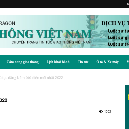
Th
Cẩm nang giao thông
Lịch khởi hành
Tin tức
Ô tô & Xe máy
V
ủ tục đăng kiểm ôtô điện mới nhất 2022
022
1003