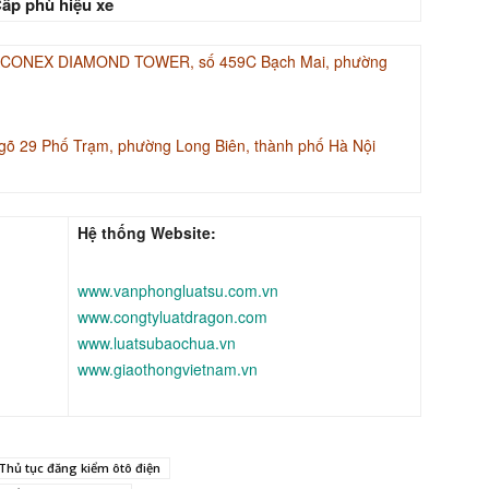
ấp phù hiệu xe
INACONEX DIAMOND TOWER, số 459C Bạch Mai, phường
gõ 29 Phố Trạm, phường Long Biên, thành phố Hà Nội
Hệ thống Website:
www.vanphongluatsu.com.vn
www.congtyluatdragon.com
www.luatsubaochua.vn
www.giaothongvietnam.vn
Thủ tục đăng kiểm ôtô điện