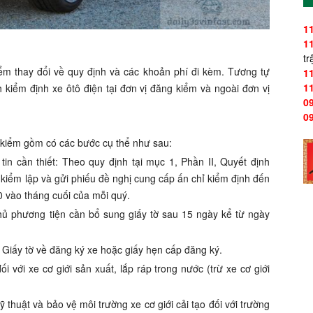
1
1
tr
ểm thay đổi về quy định và các khoản phí đi kèm. Tương tự
1
1
 kiểm định xe ôtô điện tại đơn vị đăng kiểm và ngoài đơn vị
0
0
g kiểm gồm có các bước cụ thể như sau:
tin cần thiết: Theo quy định tại mục 1, Phần II, Quyết định
 kiểm lập và gửi phiếu đề nghị cung cấp ấn chỉ kiểm định đến
 vào tháng cuối của mỗi quý.
chủ phương tiện cần bổ sung giấy tờ sau 15 ngày kể từ ngày
 Giấy tờ về đăng ký xe hoặc giấy hẹn cấp đăng ký.
 với xe cơ giới sản xuất, lắp ráp trong nước (trừ xe cơ giới
thuật và bảo vệ môi trường xe cơ giới cải tạo đối với trường