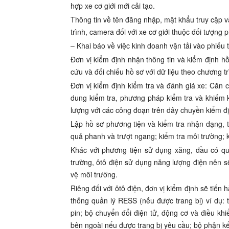
hợp xe cơ giới mới cải tạo.
Thông tin về tên đăng nhập, mật khẩu truy cập và 
trình, camera đối với xe cơ giới thuộc đối tượng p
– Khai báo về việc kinh doanh vận tải vào phiếu 
Đơn vị kiểm định nhận thông tin và kiểm định hồ
cứu và đối chiếu hồ sơ với dữ liệu theo chương t
Đơn vị kiểm định kiểm tra và đánh giá xe: Căn 
dung kiểm tra, phương pháp kiểm tra và khiếm k
lượng với các công đoạn trên dây chuyền kiểm đ
Lập hồ sơ phương tiện và kiểm tra nhận dạng, t
quả phanh và trượt ngang; kiểm tra môi trường; 
Khác với phương tiện sử dụng xăng, dầu có quy
trường, ôtô điện sử dụng năng lượng điện nên s
vệ môi trường.
Riêng đối với ôtô điện, đơn vị kiểm định sẽ tiến
thống quản lý RESS (nếu được trang bị) ví dụ: t
pin; bộ chuyển đổi điện tử, động cơ và điều khi
bên ngoài nếu được trang bị yêu cầu; bộ phận kết