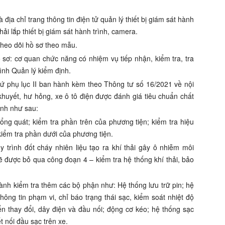
địa chỉ trang thông tin điện tử quản lý thiết bị giám sát hành
hải lắp thiết bị giám sát hành trình, camera.
theo dõi hồ sơ theo mẫu.
 sơ: cơ quan chức năng có nhiệm vụ tiếp nhận, kiểm tra, tra
rình Quản lý kiểm định.
cứ phụ lục II ban hành kèm theo Thông tư số 16/2021 về nội
huyết, hư hỏng, xe ô tô điện được đánh giá tiêu chuẩn chất
ịnh như sau:
ổng quát; kiểm tra phần trên của phương tiện; kiểm tra hiệu
kiểm tra phần dưới của phương tiện.
 trình đốt cháy nhiên liệu tạo ra khí thải gây ô nhiễm môi
ẽ được bỏ qua công đoạn 4 – kiểm tra hệ thống khí thải, bảo
 hành kiểm tra thêm các bộ phận như: Hệ thống lưu trữ pin; hệ
hông tin phạm vi, chỉ báo trạng thái sạc, kiểm soát nhiệt độ
ển thay đổi, dây điện và đầu nối; động cơ kéo; hệ thống sạc
 nối đầu sạc trên xe.