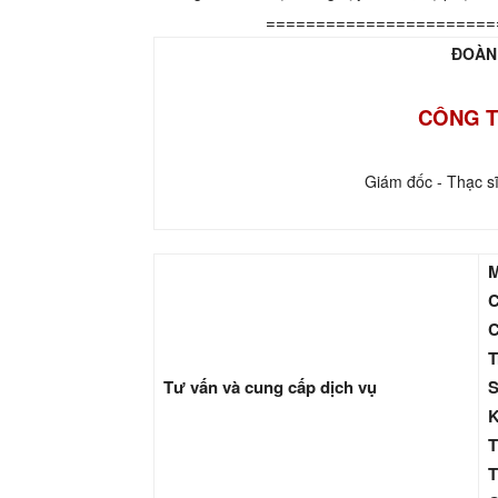
=======================
ĐOÀN
CÔNG T
Giám đốc - Thạc s
M
C
C
T
Tư vấn và cung cấp dịch vụ
S
K
T
T