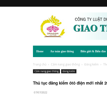
Home
An toàn giao thông
Biên giới & Biển đảo
Trang chủ
Cẩm nang giao thông
Đăng kiểm
Th
Cẩm nang giao thông
Đăng kiểm
Thủ tục đăng kiểm ôtô điện mới nhất 2
07/07/2022