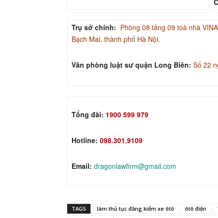
C
Trụ sở chính:
Phòng 08 tầng 09 toà nhà V
Bạch Mai, thành phố Hà Nội.
Văn phòng luật sư quận Long Biên:
Số 22 n
Tổng đài:
1900 599 979
Hotline:
098.301.9109
Email:
dragonlawfirm@gmail.com
TAGS
làm thủ tục đăng kiểm xe ôtô
ôtô điện