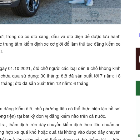
iới, trong đó có ôtô xăng, dầu và ôtô điện để được lưu hành
trung tâm kiểm định xe cơ giới để làm thủ tục đăng kiểm xe
t.
y 01.10.2021, ôtô chở người các loại đến 9 chỗ không kinh
 chưa qua sử dụng: 30 tháng; ôtô đã sản xuất tới 7 năm: 18
 tháng; ôtô đã sản xuất trên 12 năm: 6 tháng
 đăng kiểm ôtô, chủ phương tiện có thể thực hiện lập hồ sơ,
g tiện) tại bất kỳ đơn vị đăng kiểm nào trên cả nước.
 tra, thẩm định trên dây chuyền kiểm định theo tiêu chuẩn an
ường hợp xe quá khổ hoặc quá tải không vào được dây chuyền
à kết quả làm việc của hệ thống động cơ, hệ thống lái,… trên