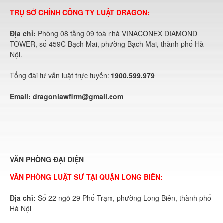
TRỤ SỞ CHÍNH CÔNG TY LUẬT DRAGON:
Địa chỉ:
Phòng 08 tầng 09 toà nhà VINACONEX DIAMOND
TOWER, số 459C Bạch Mai, phường Bạch Mai, thành phố Hà
Nội.
Tổng đài tư vấn luật trực tuyến:
1900.599.979
Email:
dragonlawfirm@gmail.com
VĂN PHÒNG ĐẠI DIỆN
VĂN PHÒNG LUẬT SƯ TẠI QUẬN LONG BIÊN:
Địa chỉ:
Số 22 ngõ 29 Phố Trạm, phường Long Biên, thành phố
Hà Nội