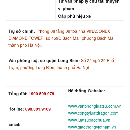
Tư vấn pháp lý chủ tàu thuyền
vi phạm
Cấp phù hiệu xe
Trụ sở chính:
Phòng 08 tầng 09 toà nhà VINACONEX
DIAMOND TOWER, số 459C Bạch Mai, phường Bạch Mai,
thành phố Hà Nội.
Văn phòng luật sư quận Long Biên:
Số 22 ngõ 29 Phố
Trạm, phường Long Biên, thành phố Hà Nội
Hệ thống Website:
Tổng đài:
1900 599 979
www.vanphongluatsu.com.vn
Hotline:
098.301.9109
www.congtyluatdragon.com
www.luatsubaochua.vn
Email:
www.giaothongvietnam.vn