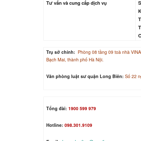
Tư vấn và cung cấp dịch vụ
S
K
T
T
C
Trụ sở chính:
Phòng 08 tầng 09 toà nhà V
Bạch Mai, thành phố Hà Nội.
Văn phòng luật sư quận Long Biên:
Số 22 n
Tổng đài:
1900 599 979
Hotline:
098.301.9109