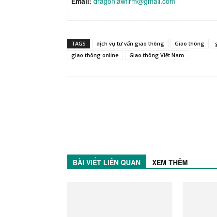
Email:
dragonlawfirm@gmail.com
TAGS
dịch vụ tư vấn giao thông
Giao thông
giao thông online
Giao thông Việt Nam
BÀI VIẾT LIÊN QUAN
XEM THÊM