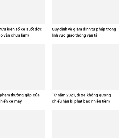
hữu biển số xe suốt đời:
Quy định về giám định tư pháp trong
sao vẫn chưa làm?
lĩnh vực giao thông vận tải
i phạm thường gặp của
Từ năm 2021, đi xe không gương
khiển xe máy
chiếu hậu bị phạt bao nhiêu tiền?