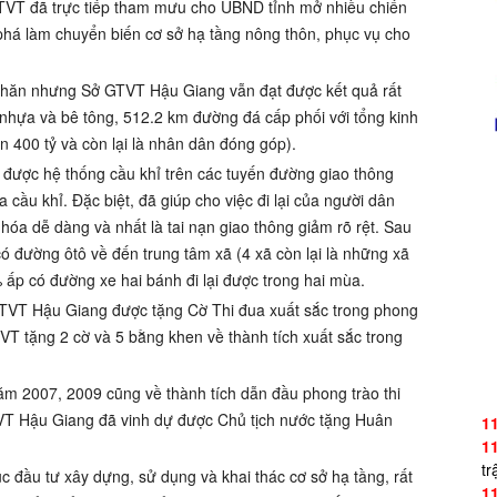
VT đã trực tiếp tham mưu cho UBND tỉnh mở nhiều chiến
 phá làm chuyển biến cơ sở hạ tầng nông thôn, phục vụ cho
ó khăn nhưng Sở GTVT Hậu Giang vẫn đạt được kết quả rất
 nhựa và bê tông, 512.2 km đường đá cấp phối với tổng kinh
 400 tỷ và còn lại là nhân dân đóng góp).
 được hệ thống cầu khỉ trên các tuyến đường giao thông
 cầu khỉ. Đặc biệt, đã giúp cho việc đi lại của người dân
g hóa dễ dàng và nhất là tai nạn giao thông giảm rõ rệt. Sau
có đường ôtô về đến trung tâm xã (4 xã còn lại là những xã
% ấp có đường xe hai bánh đi lại được trong hai mùa.
GTVT Hậu Giang được tặng Cờ Thi đua xuất sắc trong phong
VT tặng 2 cờ và 5 bằng khen về thành tích xuất sắc trong
ăm 2007, 2009 cũng về thành tích dẫn đầu phong trào thi
VT Hậu Giang đã vinh dự được Chủ tịch nước tặng Huân
1
1
tr
c đầu tư xây dựng, sử dụng và khai thác cơ sở hạ tầng, rất
1