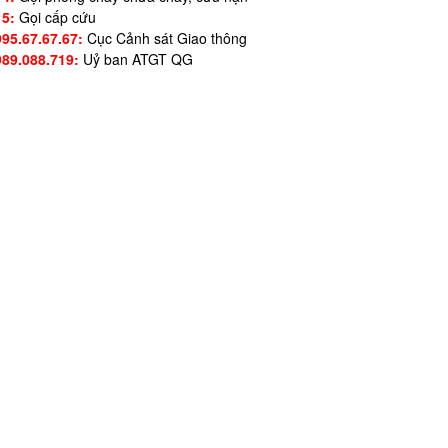
15:
Gọi cấp cứu
995.67.67.67:
Cục Cảnh sát Giao thông
989.088.719:
Uỷ ban ATGT QG