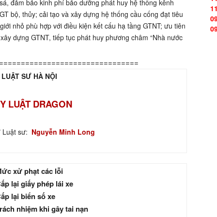
sá, đảm bảo kinh phí bảo dưỡng phát huy hệ thống kênh
1
GT bộ, thủy; cải tạo và xây dựng hệ thống cầu cống đạt tiêu
0
 giới nhỏ phù hợp với điều kiện kết cấu hạ tầng GTNT; ưu tiên
0
a xây dựng GTNT, tiếp tục phát huy phương châm “Nhà nước
================================
 LUẬT SƯ HÀ NỘI
Y LUẬT DRAGON
ĩ Luật sư:
Nguyễn Minh Long
ức xử phạt các lỗi
ấp lại giấy phép lái xe
ấp lại biển số xe
rách nhiệm khi gây tai nạn