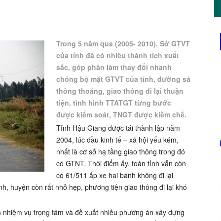
Trong 5 năm qua (2005- 2010), Sở GTVT
của tỉnh đã có nhiều thành tích xuất
sắc, góp phần làm thay đổi nhanh
chóng bộ mặt GTVT của tỉnh, đường sá
thông thoáng, giao thông đi lại thuận
tiện, tình hình TTATGT từng bước
được kiểm soát, TNGT được kiềm chế.
Tỉnh Hậu Giang được tái thành lập năm
2004, lúc đầu kinh tế – xã hội yếu kém,
nhất là cơ sở hạ tầng giao thông trong đó
có GTNT. Thời điểm ấy, toàn tỉnh vẫn còn
có 61/511 ấp xe hai bánh không đi lại
h, huyện còn rất nhỏ hẹp, phương tiện giao thông đi lại khó
h nhiệm vụ trọng tâm và đề xuất nhiều phương án xây dựng