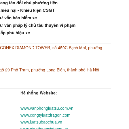
ang tên đổi chủ phương tiện
hiếu nại - Khiếu kiện CSGT
ư vấn bảo hiểm xe
ư vấn pháp lý chủ tàu thuyền vi phạm
ấp phù hiệu xe
INACONEX DIAMOND TOWER, số 459C Bạch Mai, phường
gõ 29 Phố Trạm, phường Long Biên, thành phố Hà Nội
Hệ thống Website:
www.vanphongluatsu.com.vn
www.congtyluatdragon.com
www.luatsubaochua.vn
www.giaothongvietnam.vn