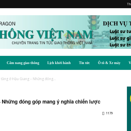
Th
Cẩm nang giao thông
Lịch khởi hành
Tin tức
Ô tô & Xe máy
V
 tầng ở Hậu Giang – Những đóng...
– Những đóng góp mang ý nghĩa chiến lược
1179