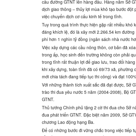
cầu đường GTNT lên hàng đầu. Hàng năm Sở GT
dịch giao thông – thủy lợi mùa khô tạo bước đột
việc chuyển dịch cơ cấu kinh tế trong tỉnh.
Tuy trong quá trình thực hiện gặp rất nhiều kh
đáng khích lệ, đó là xây mới 2.266.54 km đường
phí hơn 1 nghìn tỷ đồng (ngân sách nhà nước hơn
Việc xây dựng các cầu nông thôn, cơ bản đã xóa
trong ấp, học sinh đến trường không còn phải qua
trong tỉnh rất thuận lợi để giao lưu, trao đổi hàn
khi xây dựng, toàn tỉnh đã có 69/73 xã, phường 
mới chia tách đang tiếp tục thi công) và đạt 100
Với những thành tích xuất sắc đã đạt được, Sở 
trào thi đua yêu nước 5 năm (2004-2008), Bộ GT
GTNT.
Thủ tướng Chính phủ tặng 2 cờ thi đua cho Sở n
đua phát triển GTNT. Đặc biệt năm 2009, Sở GT
chương Lao động hạng Ba.
Để có những bước đi vững chắc trong việc tiếp tụ