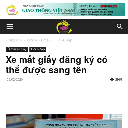
Trang chủ
Ô tô & Xe máy
Hỏi & Đáp
Ô tô & Xe máy
Hỏi & Đáp
Xe mất giấy đăng ký có
thể được sang tên
06/02/2020
3969