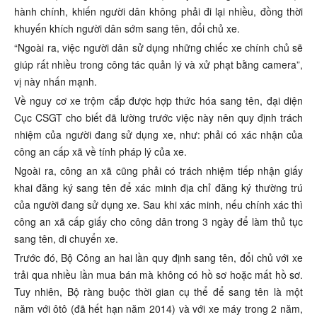
hành chính, khiến người dân không phải đi lại nhiều, đồng thời
khuyến khích người dân sớm sang tên, đổi chủ xe.
“Ngoài ra, việc người dân sử dụng những chiếc xe chính chủ sẽ
giúp rất nhiều trong công tác quản lý và xử phạt bằng camera”,
vị này nhấn mạnh.
Về nguy cơ xe trộm cắp được hợp thức hóa sang tên, đại diện
Cục CSGT cho biết đã lường trước việc này nên quy định trách
nhiệm của người đang sử dụng xe, như: phải có xác nhận của
công an cấp xã về tính pháp lý của xe.
Ngoài ra, công an xã cũng phải có trách nhiệm tiếp nhận giấy
khai đăng ký sang tên để xác minh địa chỉ đăng ký thường trú
của người đang sử dụng xe. Sau khi xác minh, nếu chính xác thì
công an xã cấp giấy cho công dân trong 3 ngày để làm thủ tục
sang tên, di chuyển xe.
Trước đó, Bộ Công an hai lần quy định sang tên, đổi chủ với xe
trải qua nhiều lần mua bán mà không có hồ sơ hoặc mất hồ sơ.
Tuy nhiên, Bộ ràng buộc thời gian cụ thể để sang tên là một
năm với ôtô (đã hết hạn năm 2014) và với xe máy trong 2 năm,