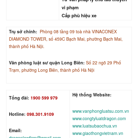
vi phạm
Cấp phù hiệu xe
Trụ sở chính:
Phòng 08 tầng 09 toà nhà VINACONEX
DIAMOND TOWER, số 459C Bạch Mai, phường Bạch Mai,
thành phố Hà Nội.
Văn phòng luật sư quận Long Biên:
Số 22 ngõ 29 Phố
Trạm, phường Long Biên, thành phố Hà Nội
Hệ thống Website:
Tổng đài:
1900 599 979
www.vanphongluatsu.com.vn
Hotline:
098.301.9109
www.congtyluatdragon.com
www.luatsubaochua.vn
Email:
www.giaothongvietnam.vn
dragonlawfirm@gmail.com