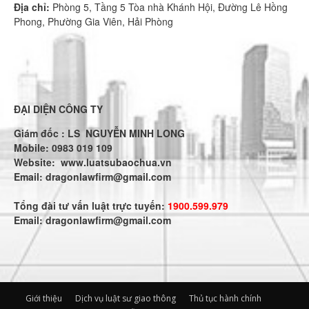
Địa chỉ:
Phòng 5, Tầng 5 Tòa nhà Khánh Hội, Đường Lê Hồng
Phong, Phường Gia Viên, Hải Phòng
ĐẠI DIỆN CÔNG TY
Giám đốc : LS NGUYỄN MINH LONG
Mobile: 0983 019 109
Website:
www.luatsubaochua.vn
Email:
dragonlawfirm@gmail.com
Tổng đài tư vấn luật trực tuyến:
1900.599.979
Email:
dragonlawfirm@gmail.com
Giới thiệu
Dịch vụ luật sư giao thông
Thủ tục hành chính