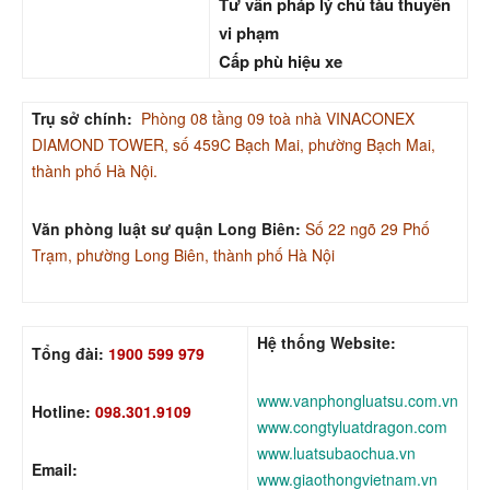
Tư vấn pháp lý chủ tàu thuyền
vi phạm
Cấp phù hiệu xe
Trụ sở chính:
Phòng 08 tầng 09 toà nhà VINACONEX
DIAMOND TOWER, số 459C Bạch Mai, phường Bạch Mai,
thành phố Hà Nội.
Văn phòng luật sư quận Long Biên:
Số 22 ngõ 29 Phố
Trạm, phường Long Biên, thành phố Hà Nội
Hệ thống Website:
Tổng đài:
1900 599 979
www.vanphongluatsu.com.vn
Hotline:
098.301.9109
www.congtyluatdragon.com
www.luatsubaochua.vn
Email:
www.giaothongvietnam.vn