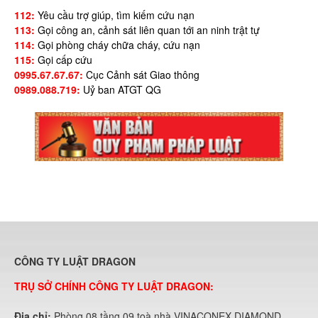
112:
Yêu cầu trợ giúp, tìm kiếm cứu nạn
113:
Gọi công an, cảnh sát liên quan tới an ninh trật tự
114:
Gọi phòng cháy chữa cháy, cứu nạn
115:
Gọi cấp cứu
0995.67.67.67:
Cục Cảnh sát Giao thông
0989.088.719:
Uỷ ban ATGT QG
CÔNG TY LUẬT DRAGON
TRỤ SỞ CHÍNH CÔNG TY LUẬT DRAGON:
Địa chỉ:
Phòng 08 tầng 09 toà nhà VINACONEX DIAMOND