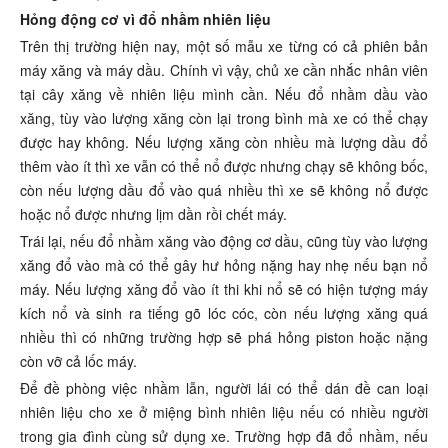
Hỏng động cơ vì đổ nhầm nhiên liệu
Trên thị trường hiện nay, một số mẫu xe từng có cả phiên bản
máy xăng và máy dầu. Chính vì vậy, chủ xe cần nhắc nhân viên
tại cây xăng về nhiên liệu mình cần. Nếu đổ nhầm dầu vào
xăng, tùy vào lượng xăng còn lại trong bình mà xe có thể chạy
được hay không. Nếu lượng xăng còn nhiều mà lượng dầu đổ
thêm vào ít thì xe vẫn có thể nổ được nhưng chạy sẽ không bốc,
còn nếu lượng dầu đổ vào quá nhiều thì xe sẽ không nổ được
hoặc nổ được nhưng lịm dần rồi chết máy.
Trái lại, nếu đổ nhầm xăng vào động cơ dầu, cũng tùy vào lượng
xăng đổ vào mà có thể gây hư hỏng nặng hay nhẹ nếu bạn nổ
máy. Nếu lượng xăng đổ vào ít thi khi nổ sẽ có hiện tượng máy
kích nổ và sinh ra tiếng gõ lóc cóc, còn nếu lượng xăng quá
nhiều thì có những trường hợp sẽ phá hỏng piston hoặc nặng
còn vỡ cả lốc máy.
Để đề phòng việc nhầm lẫn, người lái có thể dán đề can loại
nhiên liệu cho xe ở miệng bình nhiên liệu nếu có nhiều người
trong gia đình cùng sử dụng xe. Trường hợp đã đổ nhầm, nếu