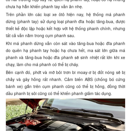
chưa hạ hẳn khiến phanh tay vẫn ăn nhẹ.
Trên phần lớn các loại xe ôtô hiện nay, hệ thống má phanh
dừng (phanh tay) sử dụng loại phanh đĩa hoặc tăng-bua, được
thiết kế độc lập hoặc kết hợp với hệ thống phanh chính, nhưng
tất cả vẫn nằm trong cụm phanh sau.
Khi má phanh dừng vẫn còn sát vào tăng-bua hoặc đĩa phanh
do quên hạ phanh tay hoặc hạ chưa hết, ma sát lớn giữa má
phanh và tăng-bua hoặc đĩa phanh sẽ sinh nhiệt rất lớn khi xe
chạy, làm cho má phanh có thể bị cháy.
Bên cạnh đó, phớt và mỡ bôi trơn bi moay-ơ bị đốt nóng sẽ bị
chảy và gây hỏng rất nhanh. Cảm biến ABS (chống bó cứng
bánh xe) gắn trên cụm phanh cũng có thể bị hỏng, đồng thời
dầu phanh bị sôi cũng có thể khiến phanh giảm tác dụng.