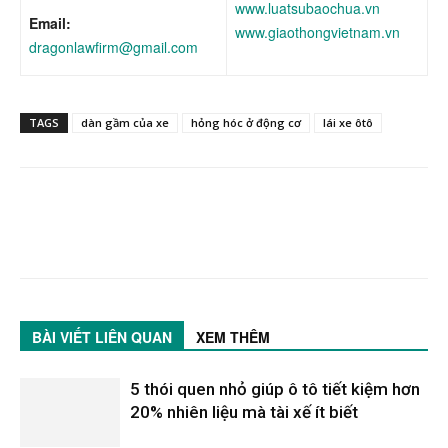
www.luatsubaochua.vn
Email:
www.giaothongvietnam.vn
dragonlawfirm@gmail.com
TAGS
dàn gầm của xe
hỏng hóc ở động cơ
lái xe ôtô
BÀI VIẾT LIÊN QUAN
XEM THÊM
5 thói quen nhỏ giúp ô tô tiết kiệm hơn
20% nhiên liệu mà tài xế ít biết