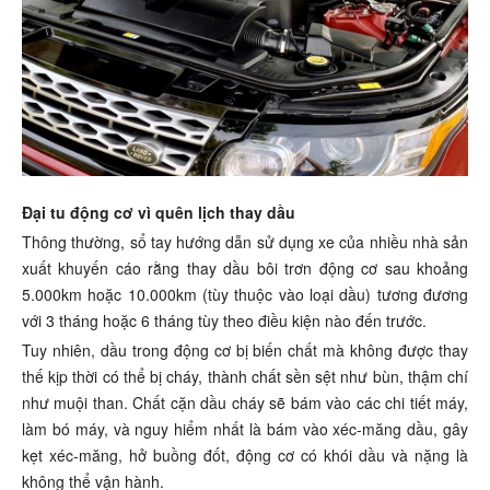
Đại tu động cơ vì quên lịch thay dầu
Thông thường, sổ tay hướng dẫn sử dụng xe của nhiều nhà sản
xuất khuyến cáo rằng thay dầu bôi trơn động cơ sau khoảng
5.000km hoặc 10.000km (tùy thuộc vào loại dầu) tương đương
với 3 tháng hoặc 6 tháng tùy theo điều kiện nào đến trước.
Tuy nhiên, dầu trong động cơ bị biến chất mà không được thay
thế kịp thời có thể bị cháy, thành chất sền sệt như bùn, thậm chí
như muội than. Chất cặn dầu cháy sẽ bám vào các chi tiết máy,
làm bó máy, và nguy hiểm nhất là bám vào xéc-măng dầu, gây
kẹt xéc-măng, hở buồng đốt, động cơ có khói dầu và nặng là
không thể vận hành.