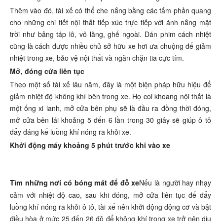
Thêm vào đó, tài xế có thể che nắng bằng các tấm phản quang
cho những chi tiết nội thất tiếp xúc trực tiếp với ánh nắng mặt
trời như bảng táp lô, vô lăng, ghế ngoài. Dán phim cách nhiệt
cũng là cách được nhiều chủ sở hữu xe hơi ưa chuộng để giảm
nhiệt trong xe, bảo vệ nội thất và ngăn chặn tia cực tím.
Mở, đóng cửa liên tục
Theo một số tài xế lâu năm, đây là một biện pháp hữu hiệu để
giảm nhiệt độ không khí bên trong xe. Họ coi khoang nội thất là
một ống xi lanh, mở cửa bên phụ sẽ là đầu ra đồng thời đóng,
mở cửa bên lái khoảng 5 đến 6 lần trong 30 giây sẽ giúp ô tô
đẩy đáng kể luồng khí nóng ra khỏi xe.
Khởi động máy khoảng 5 phút trước khi vào xe
Tìm những nơi có bóng mát để đỗ xe
Nếu là người hay nhạy
cảm với nhiệt độ cao, sau khi đóng, mở cửa liên tục để đẩy
luồng khí nóng ra khỏi ô tô, tài xế nên khởi động động cơ và bật
điều hòa ở mức 25 đến 26 độ để không khí trong xe trở nên dịu