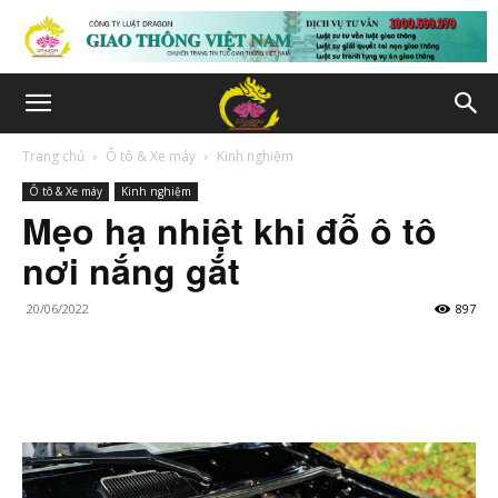
Trang chủ
Ô tô & Xe máy
Kinh nghiệm
Ô tô & Xe máy
Kinh nghiệm
Mẹo hạ nhiệt khi đỗ ô tô
nơi nắng gắt
20/06/2022
897