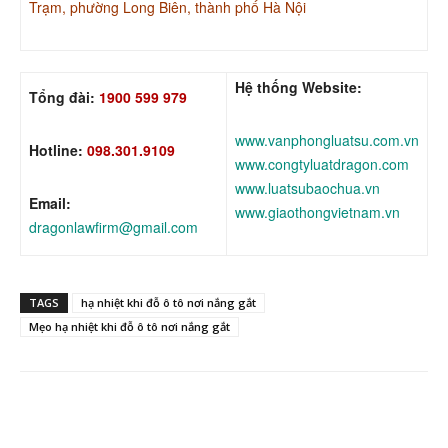
Trạm, phường Long Biên, thành phố Hà Nội
Hệ thống Website:
Tổng đài:
1900 599 979
www.vanphongluatsu.com.vn
Hotline:
098.301.9109
www.congtyluatdragon.com
www.luatsubaochua.vn
Email:
www.giaothongvietnam.vn
dragonlawfirm@gmail.com
TAGS
hạ nhiệt khi đỗ ô tô nơi nắng gắt
Mẹo hạ nhiệt khi đỗ ô tô nơi nắng gắt