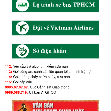
112:
Yêu cầu trợ giúp, tìm kiếm cứu nạn
113:
Gọi công an, cảnh sát liên quan tới an ninh trật tự
114:
Gọi phòng cháy chữa cháy, cứu nạn
115:
Gọi cấp cứu
0995.67.67.67:
Cục Cảnh sát Giao thông
0989.088.719:
Uỷ ban ATGT QG