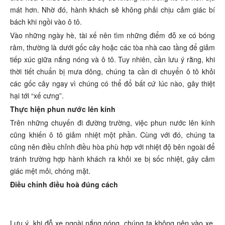
mát hơn. Nhờ đó, hành khách sẽ không phải chịu cảm giác bí
bách khi ngồi vào ô tô.
Vào những ngày hè, tài xế nên tìm những điểm đỗ xe có bóng
râm, thường là dưới gốc cây hoặc các tòa nhà cao tầng để giảm
tiếp xúc giữa nắng nóng và ô tô. Tuy nhiên, cần lưu ý rằng, khi
thời tiết chuẩn bị mưa dông, chúng ta cần di chuyển ô tô khỏi
các gốc cây ngay vì chúng có thể đổ bất cứ lúc nào, gây thiệt
hại tới “xế cưng”.
Thực hiện phun nước lên kính
Trên những chuyến đi đường trường, việc phun nước lên kính
cũng khiến ô tô giảm nhiệt một phần. Cùng với đó, chúng ta
cũng nên điều chỉnh điều hòa phù hợp với nhiệt độ bên ngoài để
tránh trường hợp hành khách ra khỏi xe bị sốc nhiệt, gây cảm
giác mệt mỏi, chóng mặt.
Điều chỉnh điều hoà đúng cách
Lưu ý, khi đỗ xe ngoài nắng nóng, chúng ta không nên vào xe,