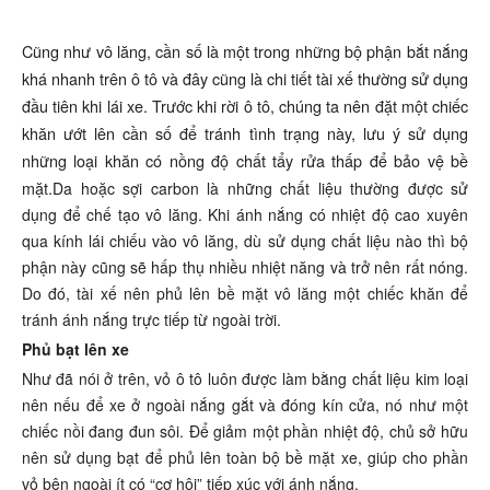
Cũng như vô lăng, cần số là một trong những bộ phận bắt nắng
khá nhanh trên ô tô và đây cũng là chi tiết tài xế thường sử dụng
đầu tiên khi lái xe. Trước khi rời ô tô, chúng ta nên đặt một chiếc
khăn ướt lên cần số để tránh tình trạng này, lưu ý sử dụng
những loại khăn có nồng độ chất tẩy rửa thấp để bảo vệ bề
mặt.
Da hoặc sợi carbon là những chất liệu thường được sử
dụng để chế tạo vô lăng. Khi ánh nắng có nhiệt độ cao xuyên
qua kính lái chiếu vào vô lăng, dù sử dụng chất liệu nào thì bộ
phận này cũng sẽ hấp thụ nhiều nhiệt năng và trở nên rất nóng.
Do đó, tài xế nên phủ lên bề mặt vô lăng một chiếc khăn để
tránh ánh nắng trực tiếp từ ngoài trời.
Phủ bạt lên xe
Như đã nói ở trên, vỏ ô tô luôn được làm bằng chất liệu kim loại
nên nếu để xe ở ngoài nắng gắt và đóng kín cửa, nó như một
chiếc nồi đang đun sôi. Để giảm một phần nhiệt độ, chủ sở hữu
nên sử dụng bạt để phủ lên toàn bộ bề mặt xe, giúp cho phần
vỏ bên ngoài ít có “cơ hội” tiếp xúc với ánh nắng.