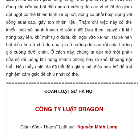
đóng kín cửa và bật điều hòa ở cường độ cao vì nhiệt độ giảm
đột ngột có thể khiến kính xe bị nứt, động cơ phải hoạt động với
công suất cao, gây tốn nhiên liệu. Thậm chí việc này có thể
khiến một số hành khách bị sốc nhiệt.
Dựa theo nguyên lí khí
nóng bay lên, khí mát tụ ở dưới, khi ngồi vào xe hơi, tài xế nên
bật điều hòa ở chế độ quạt gió ở cường độ cao rồi chĩa hướng
gió xuống dưới chân. Ở cách này, chúng ta cần mở một phần
cửa sổ để luồng khí nóng nhanh chóng bay ra khỏi khoang nội
thất. Nếu thấy nhiệt độ đã bắt đầu giảm, bật điều hòa AC để trải
nghiệm cảm giác dễ chịu nhất có thể.
===============================================
ĐOÀN LUẬT SƯ HÀ NỘI
CÔNG TY LUẬT DRAGON
Giám đốc - Thạc sĩ Luật sư:
Nguyễn Minh Long