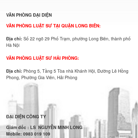
VĂN PHÒNG ĐẠI DIỆN
VĂN PHÒNG LUẬT SƯ TẠI QUẬN LONG BIÊN:
Địa chỉ:
Số 22 ngõ 29 Phố Trạm, phường Long Biên, thành phố
Hà Nội
VĂN PHÒNG LUẬT SƯ HẢI PHÒNG:
Địa chỉ:
Phòng 5, Tầng 5 Tòa nhà Khánh Hội, Đường Lê Hồng
Phong, Phường Gia Viên, Hải Phòng
ĐẠI DIỆN CÔNG TY
Giám đốc : LS NGUYỄN MINH LONG
Mobile: 0983 019 109