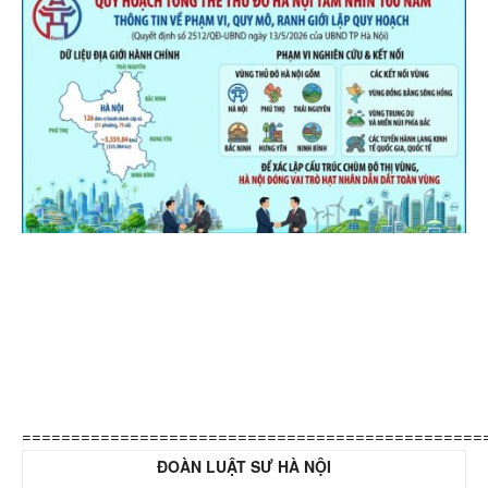
===============================================
ĐOÀN LUẬT SƯ HÀ NỘI