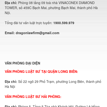
Địa chỉ:
Phòng 08 tầng 09 toà nhà VINACONEX DIAMOND
TOWER, số 459C Bạch Mai, phường Bạch Mai, thành phố Hà
Nội.
Tổng đài tư vấn luật trực tuyến:
1900.599.979
Email:
dragonlawfirm@gmail.com
VĂN PHÒNG ĐẠI DIỆN
VĂN PHÒNG LUẬT SƯ TẠI QUẬN LONG BIÊN:
Địa chỉ:
Số 22 ngõ 29 Phố Trạm, phường Long Biên, thành phố
Hà Nội
VĂN PHÒNG LUẬT SƯ HẢI PHÒNG:
Địa chỉ:
Phòng 5, Tầng 5 Tòa nhà Khánh Hội, Đường Lê Hồng