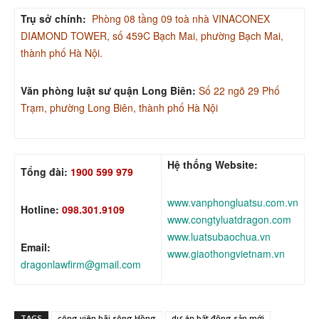
Trụ sở chính:
Phòng 08 tầng 09 toà nhà VINACONEX
DIAMOND TOWER, số 459C Bạch Mai, phường Bạch Mai,
thành phố Hà Nội.
Văn phòng luật sư quận Long Biên:
Số 22 ngõ 29 Phố
Trạm, phường Long Biên, thành phố Hà Nội
Hệ thống Website:
Tổng đài:
1900 599 979
www.vanphongluatsu.com.vn
Hotline:
098.301.9109
www.congtyluatdragon.com
www.luatsubaochua.vn
Email:
www.giaothongvietnam.vn
dragonlawfirm@gmail.com
TAGS
công viên bãi sông Hồng
dự án bất động sản mới