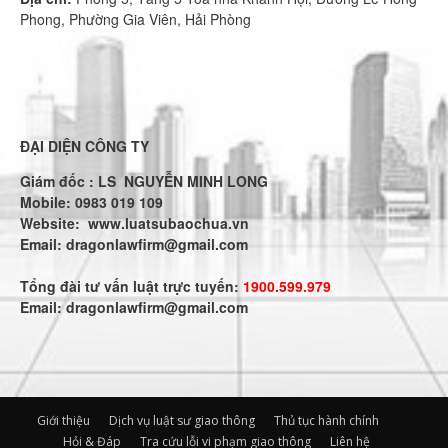
Phong, Phường Gia Viên, Hải Phòng
ĐẠI DIỆN CÔNG TY
Giám đốc : LS NGUYỄN MINH LONG
Mobile: 0983 019 109
Website:
www.luatsubaochua.vn
Email:
dragonlawfirm@gmail.com
Tổng đài tư vấn luật trực tuyến:
1900.599.979
Email:
dragonlawfirm@gmail.com
Giới thiệu
Dịch vụ luật sư giao thông
Thủ tục hành chính
Hỏi & Đáp
Tra cứu lỗi vi phạm giao thông
Liên hệ