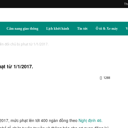
Th
Cẩm nang giao thông
Lịch khởi hành
Tin tức
Ô tô & Xe máy
V
n đổi chủ bị phạt từ 1/1/2017.
ạt từ 1/1/2017.
1288
/2017, mức phạt lên tới 400 ngàn đồng theo
Nghị định 46.