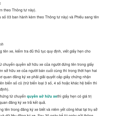
:
m theo Thông tư này).
ẫu số 03 ban hành kèm theo Thông tư này) và Phiếu sang tên
nh
tên xe, kiểm tra đủ thủ tục quy định, viết giấy hẹn cho
ừ chuyển quyền sở hữu xe của người đứng tên trong giấy
 sở hữu xe của người bán cuối cùng thì trong thời hạn hai
cơ quan đăng ký xe phải giải quyết cấp giấy chứng nhận
 biển số cũ (trừ biển loại 3 số, 4 số hoặc khác hệ biển thì
định).
chứng từ chuyển
quyền sở hữu xe
thì giấy hẹn có giá trị
quan đăng ký xe trả kết quả.
 tên trong đăng ký xe biết và niêm yết công khai tại trụ sở
 và dữ liệu đăng ký xe. Sau 30 ngày kể từ ngày gửi thông