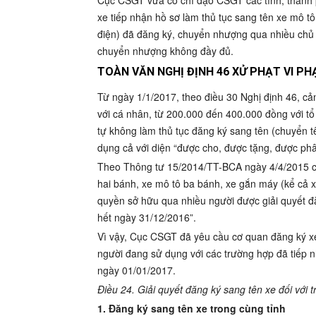
Cục CSGT vừa có chỉ đạo CSGT các tỉnh, thành 
xe tiếp nhận hồ sơ làm thủ tục sang tên xe mô t
điện) đã đăng ký, chuyển nhượng qua nhiều ch
chuyển nhượng không đầy đủ.
TOÀN VĂN NGHỊ ĐỊNH 46 XỬ PHẠT VI P
Từ ngày 1/1/2017, theo điều 30 Nghị định 46, 
với cá nhân, từ 200.000 đến 400.000 đồng với tổ
tự không làm thủ tục đăng ký sang tên (chuyển t
dụng cả với diện “được cho, được tặng, được phâ
Theo Thông tư 15/2014/TT-BCA ngày 4/4/2015 c
hai bánh, xe mô tô ba bánh, xe gắn máy (kể cả x
quyền sở hữu qua nhiều người được giải quyết đ
hết ngày 31/12/2016”.
Vì vậy, Cục CSGT đã yêu cầu cơ quan đăng ký xe
người đang sử dụng với các trường hợp đã tiếp n
ngày 01/01/2017.
Điều 24. Giải quyết đăng ký sang tên xe đối với
1. Đăng ký sang tên xe trong cùng tỉnh