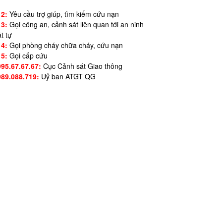
12:
Yêu cầu trợ giúp, tìm kiếm cứu nạn
13:
Gọi công an, cảnh sát liên quan tới an ninh
ật tự
14:
Gọi phòng cháy chữa cháy, cứu nạn
15:
Gọi cấp cứu
995.67.67.67:
Cục Cảnh sát Giao thông
989.088.719:
Uỷ ban ATGT QG