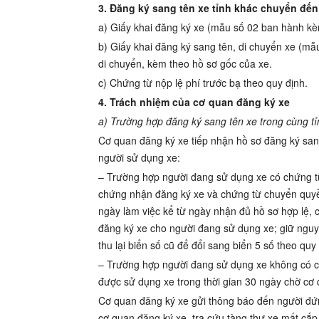
3. Đăng ký sang tên xe tỉnh khác chuyển đến
a) Giấy khai đăng ký xe (mẫu số 02 ban hành kè
b) Giấy khai đăng ký sang tên, di chuyển xe (m
di chuyển, kèm theo hồ sơ gốc của xe.
c) Chứng từ nộp lệ phí trước bạ theo quy định.
4. Trách nhiệm của cơ quan đăng ký xe
a) Trường hợp đăng ký sang tên xe trong cùng tỉ
Cơ quan đăng ký xe tiếp nhận hồ sơ đăng ký sang 
người sử dụng xe:
– Trường hợp người đang sử dụng xe có chứng t
chứng nhận đăng ký xe và chứng từ chuyển quyền
ngày làm việc kể từ ngày nhận đủ hồ sơ hợp lệ, 
đăng ký xe cho người đang sử dụng xe; giữ nguyên
thu lại biển số cũ để đổi sang biển 5 số theo quy 
– Trường hợp người đang sử dụng xe không có 
được sử dụng xe trong thời gian 30 ngày chờ cơ 
Cơ quan đăng ký xe gửi thông báo đến người đứng
cơ quan đăng ký xe, tra cứu tàng thư xe mất cắp