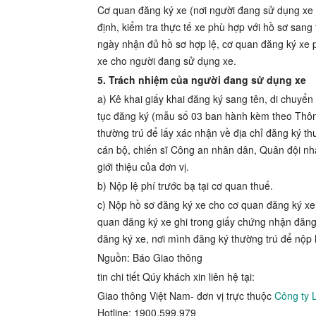
Cơ quan đăng ký xe (nơi người đang sử dụng xe đ
định, kiểm tra thực tế xe phù hợp với hồ sơ sang 
ngày nhận đủ hồ sơ hợp lệ, cơ quan đăng ký xe 
xe cho người đang sử dụng xe.
5. Trách nhiệm của người đang sử dụng xe
a) Kê khai giấy khai đăng ký sang tên, di chuyển
tục đăng ký (mẫu số 03 ban hành kèm theo Thôn
thường trú để lấy xác nhận về địa chỉ đăng ký t
cán bộ, chiến sĩ Công an nhân dân, Quân đội nhâ
giới thiệu của đơn vị.
b) Nộp lệ phí trước bạ tại cơ quan thuế.
c) Nộp hồ sơ đăng ký xe cho cơ quan đăng ký xe.
quan đăng ký xe ghi trong giấy chứng nhận đăng 
đăng ký xe, nơi mình đăng ký thường trú để nộp 
Nguồn: Báo Giao thông
tin chi tiết Qúy khách xin liên hệ tại:
Giao thông Việt Nam- đơn vị trực thuộc
Công ty 
Hotline: 1900.599.979