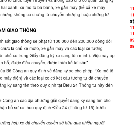
phố tổ chức tuyên truyền và thông báo cho cơ quan đăng ký
ô hai bánh, xe mô tô ba bánh, xe gắn máy (kể cả xe máy
1
ủ nhưng không có chứng từ chuyển nhượng hoặc chứng từ
1
tr
1
HẠM GIAO THÔNG
1
0
cảnh sát giao thông sẽ phạt từ 100.000 đến 200.000 đồng đối
0
 chức là chủ xe môtô, xe gắn máy và các loại xe tương
ên chủ xe trong Giấy đăng ký xe sang tên mình). Việc này áp
n bổ, được điều chuyển, được thừa kế tài sản”.
ủa Bộ Công an quy định về đăng ký xe cho phép: “Xe mô tô
e máy điện) và các loại xe có kết cấu tương tự đã chuyển
ăng ký sang tên theo quy định tại Điều 24 Thông tư này đến
 Công an các địa phương giải quyết đăng ký sang tên cho
hận hồ sơ xe theo quy định Điều 24 (Thông tư 15) trước
 trường hợp xe đã chuyển quyền sở hữu qua nhiều người