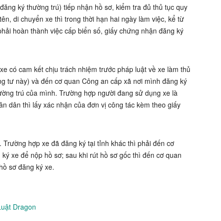
ăng ký thường trú) tiếp nhận hồ sơ, kiểm tra đủ thủ tục quy
tên, di chuyển xe thì trong thời hạn hai ngày làm việc, kể từ
phải hoàn thành việc cấp biển số, giấy chứng nhận đăng ký
 xe có cam kết chịu trách nhiệm trước pháp luật về xe làm thủ
g tư này) và đến cơ quan Công an cấp xã nơi mình đăng ký
hường trú của mình. Trường hợp người đang sử dụng xe là
n dân thì lấy xác nhận của đơn vị công tác kèm theo giấy
 Trường hợp xe đã đăng ký tại tỉnh khác thì phải đến cơ
ký xe để nộp hồ sơ; sau khi rút hồ sơ gốc thì đến cơ quan
hồ sơ đăng ký xe.
Luật Dragon