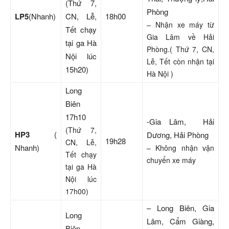
(Thứ 7,
Phòng
LP5
(Nhanh)
CN, Lễ,
18h00
– Nhận xe máy từ
Tết chạy
Gia Lâm về Hải
tại ga Hà
Phòng.( Thứ 7, CN,
Nội lúc
Lễ, Tết còn nhận tại
15h20)
Hà Nội )
Long
Biên
17h10
-Gia Lâm, Hải
(Thứ 7,
HP3
(
Dương, Hải Phòng
19h28
CN, Lễ,
Nhanh)
– Không nhận vận
Tết chạy
chuyển xe máy
tại ga Hà
Nội lúc
17h00)
– Long Biên, Gia
Long
Lâm, Cẩm Giàng,
Biên