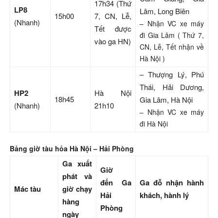
17h34 (Thứ
LP8
Lâm, Long Biên
15h00
7, CN, Lễ,
(Nhanh)
– Nhận VC xe máy
Tết được
đi Gia Lâm ( Thứ 7,
vào ga HN)
CN, Lễ, Tết nhận về
Hà Nội )
– Thượng Lý, Phú
Thái, Hải Dương,
HP2
Hà Nội
18h45
Gia Lâm, Hà Nội
(Nhanh)
21h10
– Nhận VC xe máy
đi Hà Nội
Bảng giờ tàu hỏa Hà Nội – Hải Phòng
Ga xuất
Giờ
phát và
đến Ga
Ga đỗ nhận hành
Mác tàu
giờ chạy
Hải
khách, hành lý
hàng
Phòng
ngày