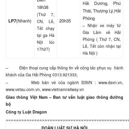
Hải Dương, Phú
18h38
Thái, Thượng Lý,Hải
(Thứ 7,
Phòng
LP7
(Nhanh)
20h35
CN, Lễ,
– Nhận xe máy từ
Tết chạy
Gia Lâm về Hải
tại ga Hà
Phòng ( Thứ 7, CN,
Nội lúc
Lễ, Tết còn nhận tại
17h27)
Hà Nội )
– Điện thoại cung cấp thông tin về công tác phục vụ hành
khách của Ga Hải Phòng 0313.921333,
– Web bán vé của ngành ĐSVN : www.dsvn.vn,
www.vetau.com.vn, www.vietnamrailway.vn
Giao thông Việt Nam – Ban tư vấn luật giao thông đường
bộ
Công ty Luật Dragon
===============================================
ĐOÀN LUẬT SƯ HÀ NỘI