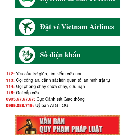
112:
Yêu cầu trợ giúp, tìm kiếm cứu nạn
113:
Gọi công an, cảnh sát liên quan tới an ninh trật tự
114:
Gọi phòng cháy chữa cháy, cứu nạn
115:
Gọi cấp cứu
0995.67.67.67:
Cục Cảnh sát Giao thông
0989.088.719:
Uỷ ban ATGT QG