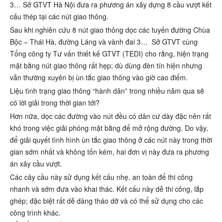
3… Sở GTVT Hà Nội đưa ra phương án xây dựng 8 cầu vượt kết
cấu thép tại các nút giao thông.
Sau khi nghiên cứu 8 nút giao thông dọc các tuyến đường Chùa
Bộc – Thái Hà, đường Láng và vành đai 3… Sở GTVT cùng
Tổng công ty Tư vấn thiết kế GTVT (TEDI) cho rằng, hiện trạng
mặt bằng nút giao thông rất hẹp; dù dùng đèn tín hiện nhưng
vẫn thường xuyên bị ùn tắc giao thông vào giờ cao điểm.
Liệu tình trạng giao thông “hành dân” trong nhiều năm qua sẽ
có lời giải trong thời gian tới?
Hơn nữa, dọc các đường vào nút đều có dân cư dày đặc nên rất
khó trong việc giải phóng mặt bằng để mở rộng đường. Do vậy,
để giải quyết tình hình ùn tắc giao thông ở các nút này trong thời
gian sớm nhất và không tốn kém, hai đơn vị này đưa ra phương
án xây cầu vượt.
Các cây cầu này sử dụng kết cấu nhẹ, an toàn để thi công
nhanh và sớm đưa vào khai thác. Kết cấu này dễ thi công, lắp
ghép; đặc biệt rất dễ dàng tháo dỡ và có thể sử dụng cho các
công trình khác.