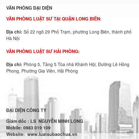
VĂN PHÒNG ĐẠI DIỆN
VĂN PHÒNG LUẬT SƯ TẠI QUẬN LONG BIÊN:
Địa chỉ:
Số 22 ngõ 29 Phố Trạm, phường Long Biên, thành phố
Hà Nội
VĂN PHÒNG LUẬT SƯ HẢI PHÒNG:
Địa chỉ:
Phòng 5, Tầng 5 Tòa nhà Khánh Hội, Đường Lê Hồng
Phong, Phường Gia Viên, Hải Phòng
ĐẠI DIỆN CÔNG TY
Giám đốc : LS NGUYỄN MINH LONG
Mobile: 0983 019 109
Website:
www.luatsubaochua.vn