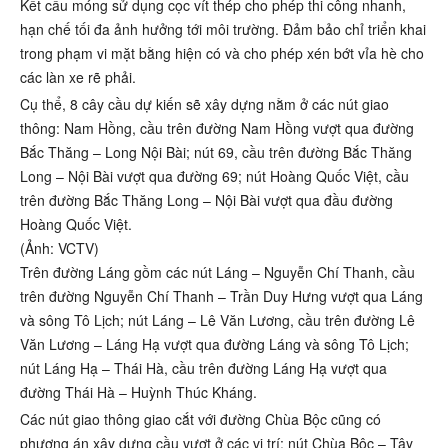
Kết cấu móng sử dụng cọc vít thép cho phép thi công nhanh,
hạn chế tối đa ảnh hưởng tới môi trường. Đảm bảo chỉ triển khai
trong phạm vi mặt bằng hiện có và cho phép xén bớt vỉa hè cho
các làn xe rẽ phải.
Cụ thể, 8 cây cầu dự kiến sẽ xây dựng nằm ở các nút giao
thông: Nam Hồng, cầu trên đường Nam Hồng vượt qua đường
Bắc Thăng – Long Nội Bài; nút 69, cầu trên đường Bắc Thăng
Long – Nội Bài vượt qua đường 69; nút Hoàng Quốc Việt, cầu
trên đường Bắc Thăng Long – Nội Bài vượt qua đầu đường
Hoàng Quốc Việt.
(Ảnh: VCTV)
Trên đường Láng gồm các nút Láng – Nguyễn Chí Thanh, cầu
trên đường Nguyễn Chí Thanh – Trần Duy Hưng vượt qua Láng
và sông Tô Lịch; nút Láng – Lê Văn Lương, cầu trên đường Lê
Văn Lương – Láng Hạ vượt qua đường Láng và sông Tô Lịch;
nút Láng Hạ – Thái Hà, cầu trên đường Láng Hạ vượt qua
đường Thái Hà – Huỳnh Thúc Kháng.
Các nút giao thông giao cắt với đường Chùa Bộc cũng có
phương án xây dựng cầu vượt ở các vị trí: nút Chùa Bộc – Tây