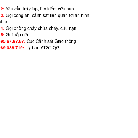
12:
Yêu cầu trợ giúp, tìm kiếm cứu nạn
13:
Gọi công an, cảnh sát liên quan tới an ninh
ật tự
14:
Gọi phòng cháy chữa cháy, cứu nạn
15:
Gọi cấp cứu
995.67.67.67:
Cục Cảnh sát Giao thông
989.088.719:
Uỷ ban ATGT QG