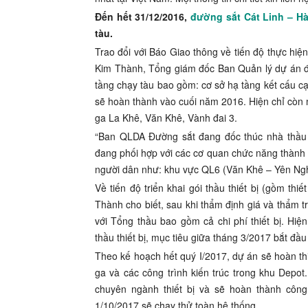
Đến hết 31/12/2016,
đường sắt Cát Linh – H
tàu.
Trao đổi với Báo Giao thông về tiến độ thực hiệ
Kim Thành, Tổng giám đốc Ban Quản lý dự án đ
tầng chạy tàu bao gồm: cơ sở hạ tầng kết cấu cạ
sẽ hoàn thành vào cuối năm 2016. Hiện chỉ còn mộ
ga La Khê, Văn Khê, Vành đai 3.
“Ban QLDA Đường sắt đang đốc thúc nhà thầu t
đang phối hợp với các cơ quan chức năng thành
người dân như: khu vực QL6 (Văn Khê – Yên Ngh
Về tiến độ triển khai gói thầu thiết bị (gồm th
Thành cho biết, sau khi thẩm định giá và thẩm 
với Tổng thầu bao gồm cả chi phí thiết bị. Hi
thầu thiết bị, mục tiêu giữa tháng 3/2017 bắt đầu
Theo kế hoạch hết quý I/2017, dự án sẽ hoàn thi
ga và các công trình kiến trúc trong khu Depo
chuyên ngành thiết bị và sẽ hoàn thành công 
1/10/2017 sẽ chạy thử toàn hệ thống.