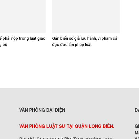
ế phải nộp trong luật giao
Gắn biển số giả lưu hành, vi phạm cả
g bộ
đạo đức lẫn pháp luật
VĂN PHÒNG ĐẠI DIỆN
Đ
VĂN PHÒNG LUẬT SƯ TẠI QUẬN LONG BIÊN:
G
M