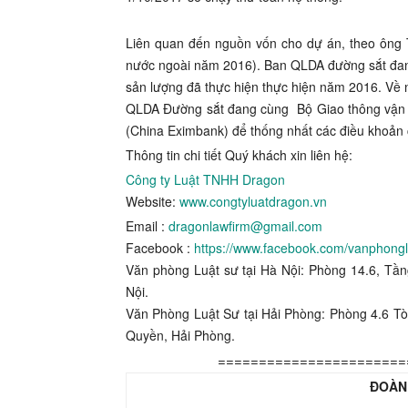
Liên quan đến nguồn vốn cho dự án, theo ông T
nước ngoài năm 2016). Ban QLDA đường sắt đang
sản lượng đã thực hiện thực hiện năm 2016. Về
QLDA Đường sắt đang cùng Bộ Giao thông vận t
(China Eximbank) để thống nhất các điều khoản ch
Thông tin chi tiết Quý khách xin liên hệ:
Công ty Luật TNHH Dragon
Website:
www.congtyluatdragon.vn
Email :
dragonlawfirm@gmail.com
Facebook :
https://www.facebook.com/vanphong
Văn phòng Luật sư tại Hà Nội: Phòng 14.6, Tầ
Nội.
Văn Phòng Luật Sư tại Hải Phòng: Phòng 4.6 T
Quyền, Hải Phòng.
=======================
ĐOÀN