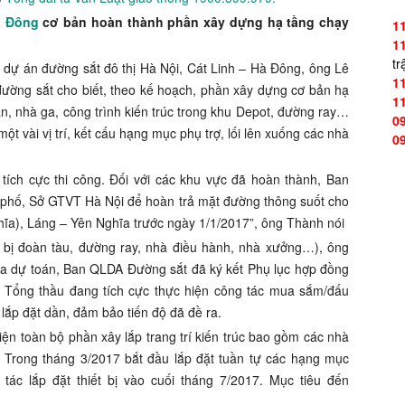
à Đông
cơ bản hoàn thành phần xây dựng hạ tầng chạy
1
1
tr
n dự án đường sắt đô thị Hà Nội, Cát Linh – Hà Đông, ông Lê
1
ường sắt cho biết, theo kế hoạch, phần xây dựng cơ bản hạ
1
n, nhà ga, công trình kiến trúc trong khu Depot, đường ray…
0
t vài vị trí, kết cấu hạng mục phụ trợ, lối lên xuống các nhà
0
ích cực thi công. Đối với các khu vực đã hoàn thành, Ban
 phố, Sở GTVT Hà Nội để hoàn trả mặt đường thông suốt cho
ĩa), Láng – Yên Nghĩa trước ngày 1/1/2017”, ông Thành nói
iết bị đoàn tàu, đường ray, nhà điều hành, nhà xưởng…), ông
tra dự toán, Ban QLDA Đường sắt đã ký kết Phụ lục hợp đồng
ện Tổng thầu đang tích cực thực hiện công tác mua sắm/đấu
 lắp đặt dần, đảm bảo tiến độ đã đề ra.
ện toàn bộ phần xây lắp trang trí kiến trúc bao gồm các nhà
t. Trong tháng 3/2017 bắt đầu lắp đặt tuần tự các hạng mục
tác lắp đặt thiết bị vào cuối tháng 7/2017. Mục tiêu đến