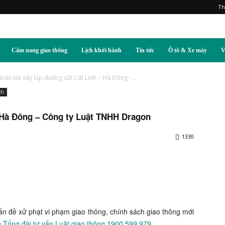
Th
Cẩm nang giao thông
Lịch khởi hành
Tin tức
Ô tô & Xe máy
V
oàn tất xây lắp đường sắt Cát Linh – Hà Đông –...
ch
– Hà Đông – Công ty Luật TNHH Dragon
1330
ấn đề xử phạt vi phạm giao thông, chính sách giao thông mới
hệ
Tổng đài tư vấn Luật giao thông 1900.599.979.