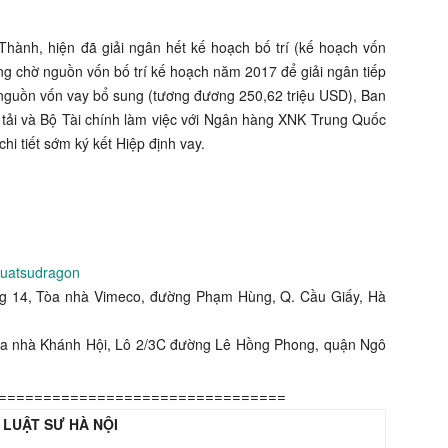
hành, hiện đã giải ngân hết kế hoạch bố trí (kế hoạch vốn
 chờ nguồn vốn bố trí kế hoạch năm 2017 để giải ngân tiếp
 nguồn vốn vay bổ sung (tương đương 250,62 triệu USD), Ban
ải và Bộ Tài chính làm việc với Ngân hàng XNK Trung Quốc
i tiết sớm ký kết Hiệp định vay.
luatsudragon
ng 14, Tòa nhà Vimeco, đường Phạm Hùng, Q. Cầu Giấy, Hà
òa nhà Khánh Hội, Lô 2/3C đường Lê Hồng Phong, quận Ngô
================================
 LUẬT SƯ HÀ NỘI