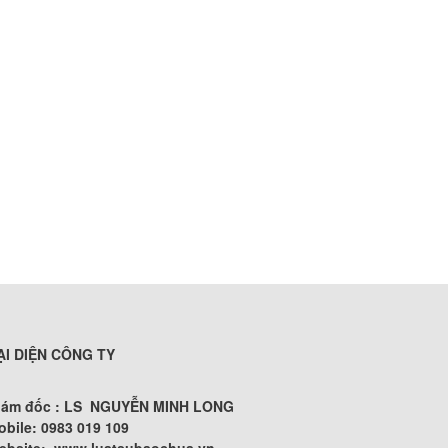
ẠI DIỆN CÔNG TY
iám đốc : LS NGUYỄN MINH LONG
obile: 0983 019 109