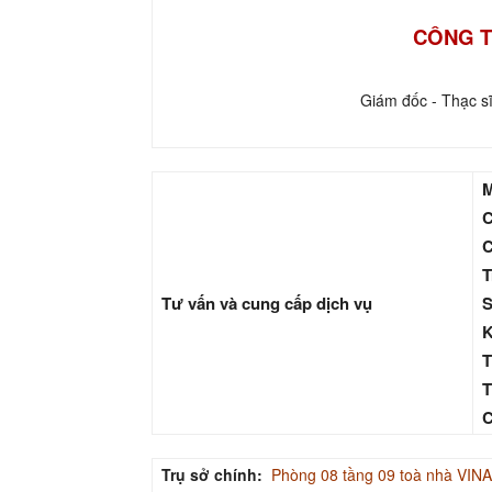
CÔNG T
Giám đốc - Thạc s
M
C
C
T
Tư vấn và cung cấp dịch vụ
S
K
T
T
C
Trụ sở chính:
Phòng 08 tầng 09 toà nhà V