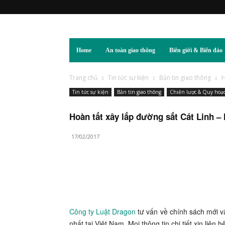
Home
An toàn giao thông
Biên giới & Biển đảo
Trang chủ
Tin tức sự kiện
Bản tin giao thông
H
Tin tức sự kiện
Bản tin giao thông
Chiến lược & Quy hoạ
Hoàn tất xây lắp đường sắt Cát Linh 
17/02/2017
Công ty Luật Dragon
tư vấn về chính sách mới v
nhất tại Việt Nam. Mọi thông tin chi tiết xin liên 