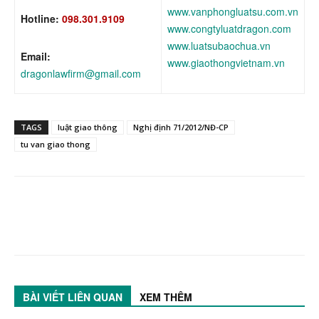
www.vanphongluatsu.com.vn
Hotline:
098.301.9109
www.congtyluatdragon.com
www.luatsubaochua.vn
Email:
www.giaothongvietnam.vn
dragonlawfirm@gmail.com
TAGS
luật giao thông
Nghị định 71/2012/NĐ-CP
tu van giao thong
BÀI VIẾT LIÊN QUAN
XEM THÊM