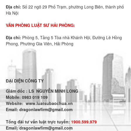
Địa chỉ:
Số 22 ngõ 29 Phố Trạm, phường Long Biên, thành phố
Hà Nội
VĂN PHÒNG LUẬT SƯ HẢI PHÒNG:
Địa chỉ:
Phòng 5, Tầng 5 Tòa nhà Khánh Hội, Đường Lê Hồng
Phong, Phường Gia Viên, Hải Phòng
ĐẠI DIỆN CÔNG TY
Giám đốc : LS NGUYỄN MINH LONG
Mobile: 0983 019 109
Website:
www.luatsubaochua.vn
Email:
dragonlawfirm@gmail.com
Tổng đài tư vấn luật trực tuyến:
1900.599.979
Email:
dragonlawfirm@gmail.com