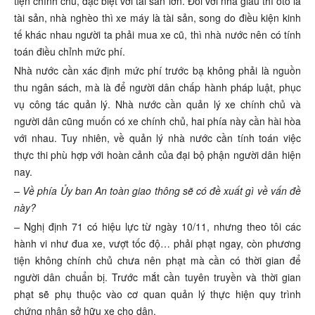
tiện chính chủ, đặc biệt với tài sản lớn. Đối với nhà giàu thì ôtô là
tài sản, nhà nghèo thì xe máy là tài sản, song do điều kiện kinh
tế khác nhau người ta phải mua xe cũ, thì nhà nước nên có tính
toán điều chỉnh mức phí.
Nhà nước cần xác định mức phí trước bạ không phải là nguồn
thu ngân sách, mà là để người dân chấp hành pháp luật, phục
vụ công tác quản lý. Nhà nước cần quản lý xe chính chủ và
người dân cũng muốn có xe chính chủ, hai phía này cần hài hòa
với nhau. Tuy nhiên, về quản lý nhà nước cần tính toán việc
thực thi phù hợp với hoàn cảnh của đại bộ phận người dân hiện
nay.
– Về phía Ủy ban An toàn giao thông sẽ có đề xuất gì về vấn đề
này?
–
Nghị định 71 có hiệu lực từ ngày 10/11, nhưng theo tôi các
hành vi như đua xe, vượt tốc độ… phải phạt ngay, còn phương
tiện không chính chủ chưa nên phạt mà cần có thời gian để
người dân chuẩn bị. Trước mắt cần tuyên truyền và thời gian
phạt sẽ phụ thuộc vào cơ quan quản lý thực hiện quy trình
chứng nhận sở hữu xe cho dân.