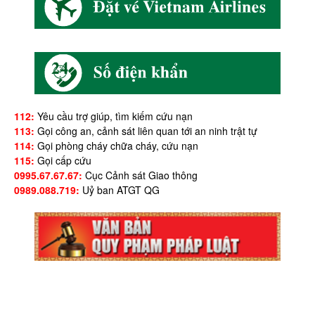
112:
Yêu cầu trợ giúp, tìm kiếm cứu nạn
113:
Gọi công an, cảnh sát liên quan tới an ninh trật tự
114:
Gọi phòng cháy chữa cháy, cứu nạn
115:
Gọi cấp cứu
0995.67.67.67:
Cục Cảnh sát Giao thông
0989.088.719:
Uỷ ban ATGT QG