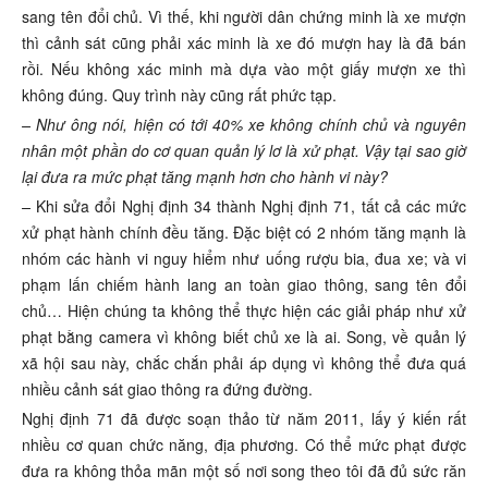
sang tên đổi chủ. Vì thế, khi người dân chứng minh là xe mượn
thì cảnh sát cũng phải xác minh là xe đó mượn hay là đã bán
rồi. Nếu không xác minh mà dựa vào một giấy mượn xe thì
không đúng. Quy trình này cũng rất phức tạp.
– Như ông nói, hiện có tới 40% xe không chính chủ và nguyên
nhân một phần do cơ quan quản lý lơ là xử phạt. Vậy tại sao giờ
lại đưa ra mức phạt tăng mạnh hơn cho hành vi này?
–
Khi sửa đổi Nghị định 34 thành Nghị định 71, tất cả các mức
xử phạt hành chính đều tăng. Đặc biệt có 2 nhóm tăng mạnh là
nhóm các hành vi nguy hiểm như uống rượu bia, đua xe; và vi
phạm lấn chiếm hành lang an toàn giao thông, sang tên đổi
chủ… Hiện chúng ta không thể thực hiện các giải pháp như xử
phạt bằng camera vì không biết chủ xe là ai. Song, về quản lý
xã hội sau này, chắc chắn phải áp dụng vì không thể đưa quá
nhiều cảnh sát giao thông ra đứng đường.
Nghị định 71 đã được soạn thảo từ năm 2011, lấy ý kiến rất
nhiều cơ quan chức năng, địa phương. Có thể mức phạt được
đưa ra không thỏa mãn một số nơi song theo tôi đã đủ sức răn