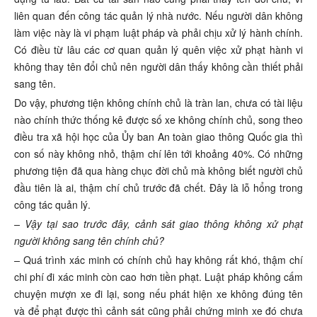
liên quan đến công tác quản lý nhà nước. Nếu người dân không
làm việc này là vi phạm luật pháp và phải chịu xử lý hành chính.
Có điều từ lâu các cơ quan quản lý quên việc xử phạt hành vi
không thay tên đổi chủ nên người dân thấy không cần thiết phải
sang tên.
Do vậy, phương tiện không chính chủ là tràn lan, chưa có tài liệu
nào chính thức thống kê được số xe không chính chủ, song theo
điều tra xã hội học của Ủy ban An toàn giao thông Quốc gia thì
con số này không nhỏ, thậm chí lên tới khoảng 40%. Có những
phương tiện đã qua hàng chục đời chủ mà không biết người chủ
đầu tiên là ai, thậm chí chủ trước đã chết. Đây là lỗ hổng trong
công tác quản lý.
– Vậy tại sao trước đây, cảnh sát giao thông không xử phạt
người không sang tên chính chủ?
–
Quá trình xác minh có chính chủ hay không rất khó, thậm chí
chi phí đi xác minh còn cao hơn tiền phạt. Luật pháp không cấm
chuyện mượn xe đi lại, song nếu phát hiện xe không đúng tên
và để phạt được thì cảnh sát cũng phải chứng minh xe đó chưa