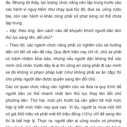
đe. Nhưng tôi thấy, lực lượng chức năng nên tập trung trước vào
các hành vi nguy hiểm như chạy quá tốc độ, đua xe, uống rượu
bia, còn các hành vi khác cũng phải xử phạt song có thể chưa
tập trung.
– Vậy, theo ông, làm cách nào để khuyến khích người dân làm
thủ tục sang tên, đổi chủ?
– Theo tôi, các ngành chức năng phải có nghiên cứu và hướng
dẫn chi tiết về vấn đề này. Quy định hiện nay chỉ rõ, chủ xe phải
có trách nhiệm khai báo, nhưng nếu người dân không thể xác
minh chủ nhân trước đây là ai thì công an cũng phải đi xác minh
xe đó không vi phạm pháp luật (như không phải xe ăn cắp) thì
cho phép người dân được quyền sang tên đổi chủ.
Các cơ quan chức năng cần nghiên cứu và đưa ra quy trình để
người dân có thể nhanh nhất làm thủ tục thay tên đổi chủ
phương tiện. Thứ hai, mức phí trước bạ cần giảm tới một mức
hợp lý bởi mức hiện nay quá cao. Ví dụ, người ta mua một ôtô
cũ giá 500 triệu và phải mất 60 triệu đồng (12%) chỉ để sang tên
thì là bất hợp lý. Thực ra, người dân ai cũng muốn có phương