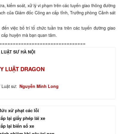
ra, kiểm soát, xử lý vi phạm trên các tuyến giao thông đường
hoạch của Giám đốc Công an cấp tỉnh, Trưởng phòng Cảnh sát
 đến việc bố trí tổ chức tuần tra trên các tuyến đường giao
n cấp huyện mà bạn quan tâm.
================================
 LUẬT SƯ HÀ NỘI
Y LUẬT DRAGON
ĩ Luật sư:
Nguyễn Minh Long
ức xử phạt các lỗi
ấp lại giấy phép lái xe
ấp lại biển số xe
rách nhiệm khi gây tai nạn