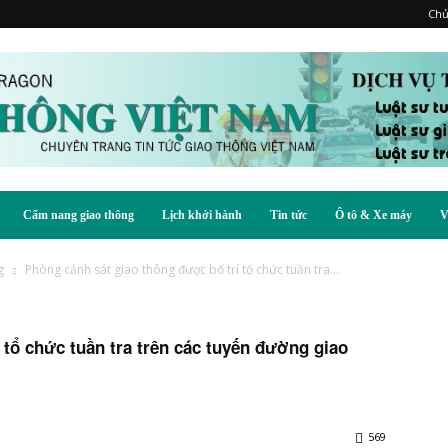
Chủ
Cẩm nang giao thông
Lịch khởi hành
Tin tức
Ô tô & Xe máy
V
g
Phòng cảnh sát giao thông được bố trí tổ chức tuần tra...
 tổ chức tuần tra trên các tuyến đường giao
569