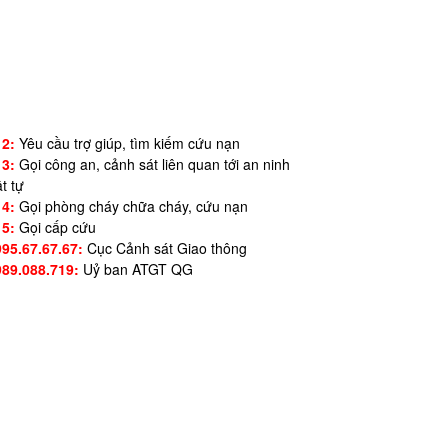
12:
Yêu cầu trợ giúp, tìm kiếm cứu nạn
13:
Gọi công an, cảnh sát liên quan tới an ninh
ật tự
14:
Gọi phòng cháy chữa cháy, cứu nạn
15:
Gọi cấp cứu
995.67.67.67:
Cục Cảnh sát Giao thông
989.088.719:
Uỷ ban ATGT QG