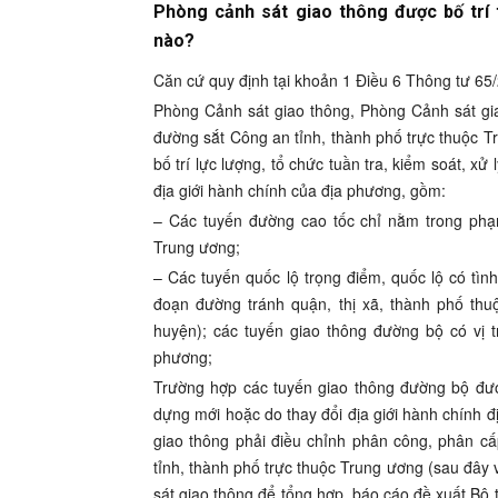
Phòng cảnh sát giao thông được bố trí 
nào?
Căn cứ quy định tại khoản 1 Điều 6 Thông tư 6
Phòng Cảnh sát giao thông, Phòng Cảnh sát gi
đường sắt Công an tỉnh, thành phố trực thuộc T
bố trí lực lượng, tổ chức tuần tra, kiểm soát, x
địa giới hành chính của địa phương, gồm:
– Các tuyến đường cao tốc chỉ nằm trong phạm
Trung ương;
– Các tuyến quốc lộ trọng điểm, quốc lộ có tìn
đoạn đường tránh quận, thị xã, thành phố thuộ
huyện); các tuyến giao thông đường bộ có vị tr
phương;
Trường hợp các tuyến giao thông đường bộ đượ
dựng mới hoặc do thay đổi địa giới hành chính đ
giao thông phải điều chỉnh phân công, phân cấ
tỉnh, thành phố trực thuộc Trung ương (sau đây
sát giao thông để tổng hợp, báo cáo đề xuất Bộ