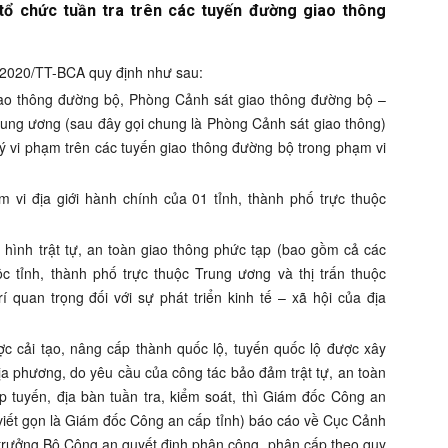
tổ chức tuần tra trên các tuyến đường giao thông
5/2020/TT-BCA quy định như sau:
ao thông đường bộ, Phòng Cảnh sát giao thông đường bộ –
rung ương (sau đây gọi chung là Phòng Cảnh sát giao thông)
ử lý vi phạm trên các tuyến giao thông đường bộ trong phạm vi
 vi địa giới hành chính của 01 tỉnh, thành phố trực thuộc
h hình trật tự, an toàn giao thông phức tạp (bao gồm cả các
c tỉnh, thành phố trực thuộc Trung ương và thị trấn thuộc
í quan trọng đối với sự phát triển kinh tế – xã hội của địa
c cải tạo, nâng cấp thành quốc lộ, tuyến quốc lộ được xây
ịa phương, do yêu cầu của công tác bảo đảm trật tự, an toàn
p tuyến, địa bàn tuần tra, kiểm soát, thì Giám đốc Công an
 viết gọn là Giám đốc Công an cấp tỉnh) báo cáo về Cục Cảnh
 trưởng Bộ Công an quyết định phân công, phân cấp theo quy